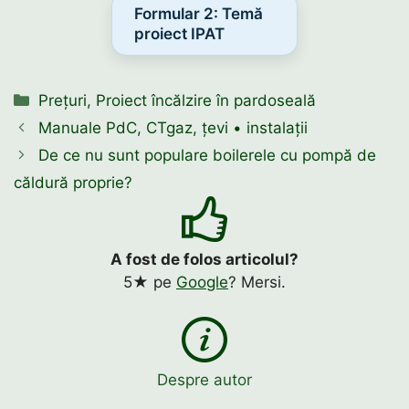
Formular 2: Temă
proiect IPAT
Categorii
Prețuri
,
Proiect încălzire în pardoseală
Manuale PdC, CTgaz, țevi • instalații
De ce nu sunt populare boilerele cu pompă de
căldură proprie?
A fost de folos articolul?
5★ pe
Google
? Mersi.
Despre autor