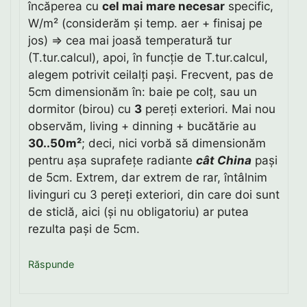
încăperea cu
cel mai mare necesar
specific,
W/m² (considerăm și temp. aer + finisaj pe
jos) ⇒ cea mai joasă temperatură tur
(T.tur.calcul), apoi, în funcție de T.tur.calcul,
alegem potrivit ceilalți pași. Frecvent, pas de
5cm dimensionăm în: baie pe colț, sau un
dormitor (birou) cu
3
pereți exteriori. Mai nou
observăm, living + dinning + bucătărie au
30..50m²
; deci, nici vorbă să dimensionăm
pentru așa suprafețe radiante
cât China
pași
de 5cm. Extrem, dar extrem de rar, întâlnim
livinguri cu 3 pereți exteriori, din care doi sunt
de sticlă, aici (și nu obligatoriu) ar putea
rezulta pași de 5cm.
Răspunde