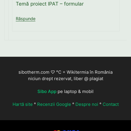
Temă proiect IPAT – formular
Răspunde
sibotherm.com ♡ °C = Wikitermia în România
niciun drept rezervat, liber @ plagiat
Sibo App
pe laptop & mobil
Hartă site
°
Recenzii Google
°
Despre noi
°
Contact