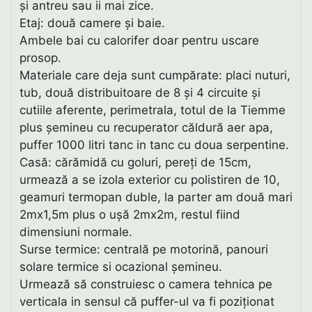
și antreu sau ii mai zice.
Etaj: două camere și baie.
Ambele bai cu calorifer doar pentru uscare
prosop.
Materiale care deja sunt cumpărate: placi nuturi,
tub, două distribuitoare de 8 și 4 circuite și
cutiile aferente, perimetrala, totul de la Tiemme
plus șemineu cu recuperator căldură aer apa,
puffer 1000 litri tanc in tanc cu doua serpentine.
Casă: cărămidă cu goluri, pereți de 15cm,
urmează a se izola exterior cu polistiren de 10,
geamuri termopan duble, la parter am două mari
2mx1,5m plus o ușă 2mx2m, restul fiind
dimensiuni normale.
Surse termice: centrală pe motorină, panouri
solare termice si ocazional șemineu.
Urmează să construiesc o camera tehnica pe
verticala in sensul că puffer-ul va fi poziționat