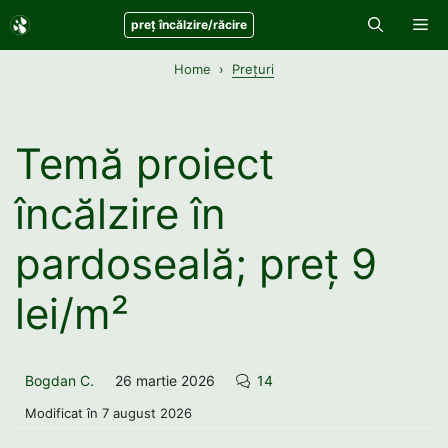
Sari
Me
preț încălzire/răcire
la
conținut
Home
Prețuri
Temă proiect
încălzire în
pardoseală; preț 9
lei/m²
Bogdan C.
26 martie 2026
14
Modificat în
7 august 2026