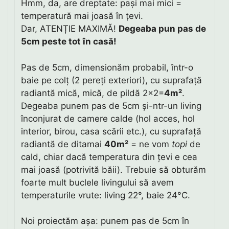
Hmm, da, are dreptate: pași mai mici =
temperatură mai joasă în țevi.
Dar, ATENȚIE MAXIMĂ!
Degeaba pun pas de
5cm peste tot în casă!
Pas de 5cm, dimensionăm probabil, într-o
baie pe colț (2 pereți exteriori), cu suprafață
radiantă mică, mică, de pildă 2×2=
4m²
.
Degeaba punem pas de 5cm și-ntr-un living
înconjurat de camere calde (hol acces, hol
interior, birou, casa scării etc.), cu suprafață
radiantă de ditamai
40m²
= ne vom
topi
de
cald, chiar dacă temperatura din țevi e cea
mai joasă (potrivită băii). Trebuie să obturăm
foarte mult buclele livingului să avem
temperaturile vrute: living 22°, baie 24°C.
Noi proiectăm așa: punem pas de 5cm în