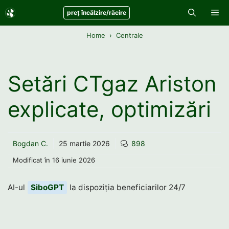
Sari
Me
preț încălzire/răcire
la
conținut
Home
Centrale
Setări CTgaz Ariston
explicate, optimizări
Bogdan C.
25 martie 2026
898
Modificat în
16 iunie 2026
AI-ul
SiboGPT
la dispoziția beneficiarilor 24/7