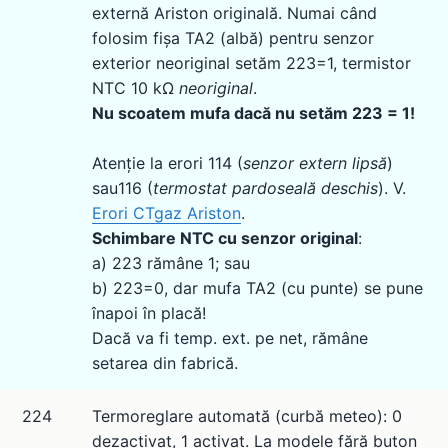
externă Ariston originală. Numai când
folosim fișa TA2 (albă) pentru senzor
exterior neoriginal setăm 223=1, termistor
NTC 10 kΩ
neoriginal
.
Nu scoatem mufa dacă nu setăm 223 = 1!
Atenție la erori 114 (
senzor extern lipsă
)
sau116 (
termostat pardoseală deschis
). V.
Erori CTgaz Ariston
.
Schimbare NTC cu senzor original
:
a) 223 rămâne 1; sau
b) 223=0, dar mufa TA2 (cu punte) se pune
înapoi în placă!
Dacă va fi temp. ext. pe net, rămâne
setarea din fabrică.
224
Termoreglare automată (curbă meteo): 0
dezactivat, 1 activat. La modele fără buton