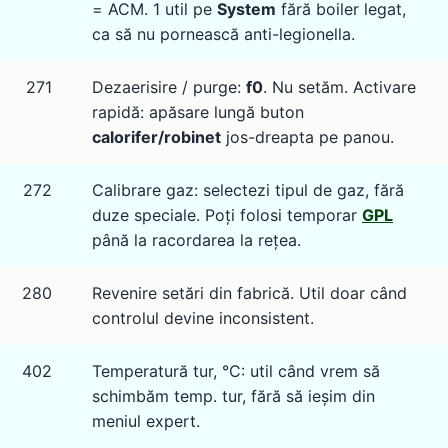
= ACM. 1 util pe
System
fără boiler legat,
ca să nu pornească anti-legionella.
271
Dezaerisire / purge:
f0
. Nu setăm. Activare
rapidă: apăsare lungă buton
calorifer/robinet
jos-dreapta pe panou.
272
Calibrare gaz: selectezi tipul de gaz, fără
duze speciale. Poți folosi temporar
GPL
până la racordarea la rețea.
280
Revenire setări din fabrică. Util doar când
controlul devine inconsistent.
402
Temperatură tur, °C: util când vrem să
schimbăm temp. tur, fără să ieșim din
meniul expert.