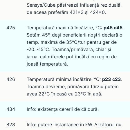
Sensys/Cube păstrează influență reziduală,
de aceea preferăm 421=3 și 424=0.
425
Temperatură maximă încălzire, °C:
p45 c45
.
Setăm 45°, deși beneficiarii noștri declară o
temp. maximă de 35°C/tur pentru ger de
-20..-15°C. Toamna/primăvara, chiar și
iarna, caloriferele pot încălzi cu regim de
joasă temperatură.
426
Temperatură minimă încălzire, °C:
p23 c23
.
Toamna devreme, primăvara târziu putem
avea 22°C în casă cu 23°C în apă.
434
Info: existența cererii de căldură.
828
Info: putere instantanee în kW. Arzătorul nu