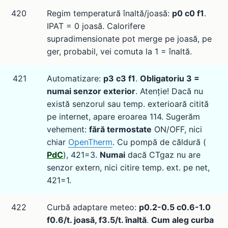
420
Regim temperatură înaltă/joasă:
p0 c0 f1
.
IPAT = 0 joasă. Calorifere
supradimensionate pot merge pe joasă, pe
ger, probabil, vei comuta la 1 = înaltă.
421
Automatizare:
p3 c3 f1
.
Obligatoriu 3 =
numai senzor exterior
. Atenție! Dacă nu
există senzorul sau temp. exterioară citită
pe internet, apare eroarea 114. Sugerăm
vehement:
fără termostate
ON/OFF, nici
chiar
OpenTherm
. Cu pompă de căldură (
PdC
), 421=3.
Numai
dacă CTgaz nu are
senzor extern, nici citire temp. ext. pe net,
421=1.
422
Curbă adaptare meteo:
p0.2-0.5 c0.6-1.0
f0.6/t. joasă, f3.5/t. înaltă
.
Cum aleg curba