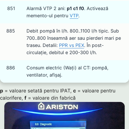
851
Alarmă VTP 2 ani:
p1 c1 f0
. Activează
memento-ul pentru
VTP
.
885
Debit pompă în l/h. 800..1100 l/h tipic. Sub
700..800 înseamnă aer sau pierderi mari pe
traseu. Detalii:
PPR vs PEX
. În post-
circulație, debitul e 200-300 l/h.
886
Consum electric (Wați) al CT: pompă,
ventilator, afișaj.
p
= valoare setată pentru IPAT,
c
= valoare pentru
calorifere,
f
= valoare din fabrică