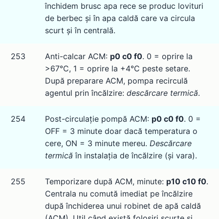
închidem brusc apa rece se produc lovituri
de berbec și în apa caldă care va circula
scurt și în centrală.
253
Anti-calcar ACM:
p0 c0 f0
. 0 = oprire la
>67°C, 1 = oprire la +4°C peste setare.
După preparare ACM, pompa recirculă
agentul prin încălzire:
descărcare termică
.
254
Post-circulație pompă ACM:
p0 c0 f0
. 0 =
OFF = 3 minute doar dacă temperatura o
cere, ON = 3 minute mereu.
Descărcare
termică
în instalația de încălzire (și vara).
255
Temporizare după ACM, minute:
p10 c10 f0
.
Centrala nu comută imediat pe încălzire
după închiderea unui robinet de apă caldă
(ACM). Util când există folosiri scurte și