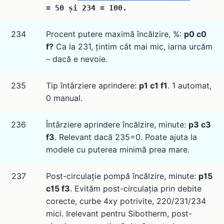
= 50 și 234 = 100.
234
Procent putere maximă încălzire, %:
p0 c0
f?
Ca la 231, țintim cât mai mic, iarna urcăm
– dacă e nevoie.
235
Tip întârziere aprindere:
p1 c1 f1
. 1 automat,
0 manual.
236
Întârziere aprindere încălzire, minute:
p3 c3
f3
. Relevant dacă 235=0. Poate ajuta la
modele cu puterea minimă prea mare.
237
Post-circulație pompă încălzire, minute:
p15
c15 f3
. Evităm post-circulația prin debite
corecte, curbe 4xy potrivite, 220/231/234
mici. Irelevant pentru Sibotherm, post-