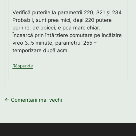
Verifică puterile la parametrii 220, 321 și 234.
Probabil, sunt prea mici, deși 220 putere
pornire, de obicei, e pea mare chiar.
Încearcă prin întârziere comutare pe încălzire
vreo 3..5 minute, parametrul 255 –
temporizare după acm.
Răspunde
Navigare
← Comentarii mai vechi
în
comentarii