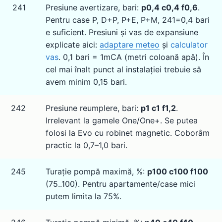
241
Presiune avertizare, bari:
p0,4 c0,4 f0,6
.
Pentru case P, D+P, P+E, P+M, 241=0,4 bari
e suficient. Presiuni și vas de expansiune
explicate aici:
adaptare meteo
și
calculator
vas
. 0,1 bari = 1mCA (metri coloană apă). În
cel mai înalt punct al instalației trebuie să
avem minim 0,15 bari.
242
Presiune reumplere, bari:
p1 c1 f1,2
.
Irrelevant la gamele One/One+. Se putea
folosi la Evo cu robinet magnetic. Coborâm
practic la 0,7–1,0 bari.
245
Turație pompă maximă, %:
p100 c100 f100
(75..100). Pentru apartamente/case mici
putem limita la 75%.