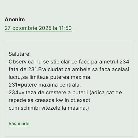
în
comentarii
Anonim
27 octombrie 2025 la 11:50
Salutare!
Observ ca nu se stie clar ce face parametrul 234
fata de 231.Era ciudat ca ambele sa faca acelasi
lucru,sa limiteze puterea maxima.
231=putere maxima centrala.
234=viteza de crestere a puterii (adica cat de
repede sa creasca kw in ct.exact
cum schimbi vitezele la masina.)
Răspunde