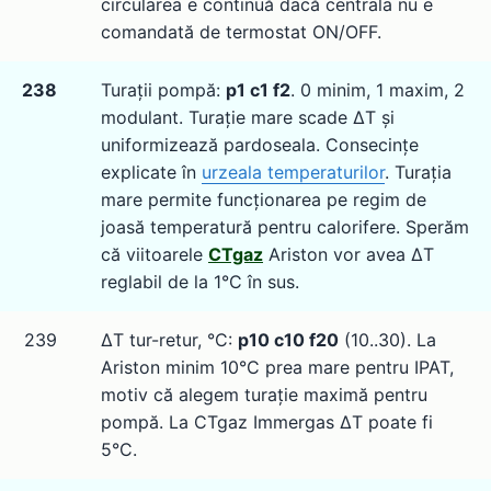
circularea e continuă dacă centrala nu e
comandată de termostat ON/OFF.
238
Turații pompă:
p1 c1 f2
. 0 minim, 1 maxim, 2
modulant. Turație mare scade ΔT și
uniformizează pardoseala. Consecințe
explicate în
urzeala temperaturilor
. Turația
mare permite funcționarea pe regim de
joasă temperatură pentru calorifere. Sperăm
că viitoarele
CTgaz
Ariston vor avea ΔT
reglabil de la 1°C în sus.
239
ΔT tur-retur, °C:
p10 c10 f20
(10..30). La
Ariston minim 10°C prea mare pentru IPAT,
motiv că alegem turație maximă pentru
pompă. La CTgaz Immergas ΔT poate fi
5°C.