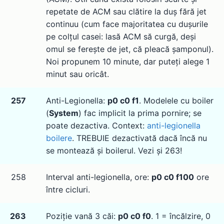
repetate de ACM sau clătire la duș fără jet
continuu (cum face majoritatea cu dușurile
pe colțul casei: lasă ACM să curgă, deși
omul se ferește de jet, că pleacă șamponul).
Noi propunem 10 minute, dar puteți alege 1
minut sau oricât.
257
Anti-Legionella:
p0 c0 f1
. Modelele cu boiler
(
System
) fac implicit la prima pornire; se
poate dezactiva. Context:
anti-legionella
boilere
. TREBUIE dezactivată dacă încă nu
se montează și boilerul. Vezi și 263!
258
Interval anti-legionella, ore:
p0 c0 f100
ore
între cicluri.
263
Poziție vană 3 căi:
p0 c0 f0
. 1 = încălzire, 0