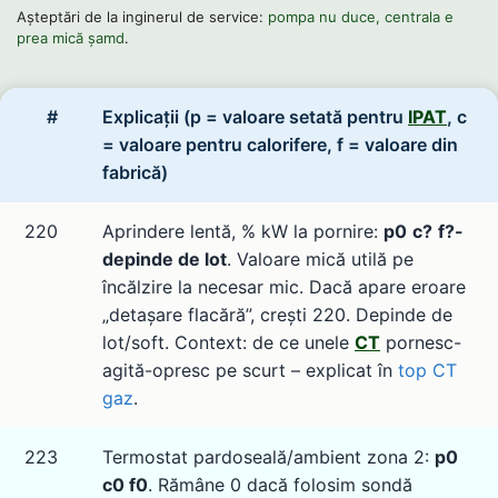
Așteptări de la inginerul de service:
pompa nu duce, centrala e
prea mică șamd
.
#
Explicații (p = valoare setată pentru
IPAT
, c
= valoare pentru calorifere, f = valoare din
fabrică)
220
Aprindere lentă, % kW la pornire:
p0
c?
f?-
depinde de lot
. Valoare mică utilă pe
încălzire la necesar mic. Dacă apare eroare
„detașare flacără”, crești 220. Depinde de
lot/soft. Context: de ce unele
CT
pornesc-
agită-opresc pe scurt – explicat în
top CT
gaz
.
223
Termostat pardoseală/ambient zona 2:
p0
c0 f0
. Rămâne 0 dacă folosim sondă