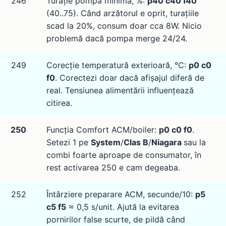
246
Turație pompă minimă, %:
p40 c40 f40
(40..75). Când arzătorul e oprit, turațiile
scad la 20%, consum doar cca 8W. Nicio
problemă dacă pompa merge 24/24.
249
Corecție temperatură exterioară, °C:
p0 c0
f0
. Corectezi doar dacă afișajul diferă de
real. Tensiunea alimentării influențează
citirea.
250
Funcția Comfort ACM/boiler:
p0 c0 f0
.
Setezi 1 pe
System
/
Clas B
/
Niagara
sau la
combi foarte aproape de consumator, în
rest activarea 250 e cam degeaba.
252
Întârziere preparare ACM, secunde/10:
p5
c5 f5
≈ 0,5 s/unit. Ajută la evitarea
pornirilor false scurte, de pildă când