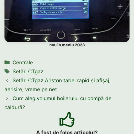
nou în meniu 2023
Categorii
Centrale
Etichete
Setări CTgaz
Setări CTgaz Ariston tabel rapid și afișaj,
aerisire, vreme pe net
Cum aleg volumul boilerului cu pompă de
căldură?
A fost de folos articolul?