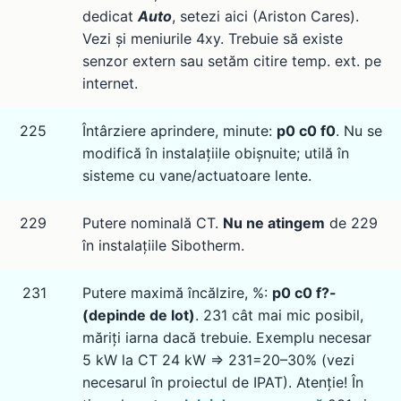
dedicat
Auto
, setezi aici (Ariston Cares).
Vezi și meniurile 4xy. Trebuie să existe
senzor extern sau setăm citire temp. ext. pe
internet.
225
Întârziere aprindere, minute:
p0 c0 f0
. Nu se
modifică în instalațiile obișnuite; utilă în
sisteme cu vane/actuatoare lente.
229
Putere nominală CT.
Nu ne atingem
de 229
în instalațiile Sibotherm.
231
Putere maximă încălzire, %:
p0 c0 f?-
(depinde de lot)
. 231 cât mai mic posibil,
măriți iarna dacă trebuie. Exemplu necesar
5 kW la CT 24 kW ⇒ 231=20–30% (vezi
necesarul în proiectul de IPAT). Atenție! În