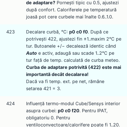
de adaptare?
Pornești tipic cu 0.5, ajustezi
după confort. Caloriferele pe temperatură
joasă pot cere curbele mai înalte 0.6..1.0.
423
Decalare curbă, °C:
p0 c0 f0
. După ce
potrivești 422, ajustezi fin ±1..maxim 2°C pe
tur. Butoanele +/− decalează identic când
Auto
e activ, adaugă sau scade 1..2°C pe
tur față de temp. calculată de curba meteo.
Curba de adaptare potrivită (422) este mai
importantă decât decalarea!
Dacă va fi temp. ext. pe net, rămâne
setarea 421 = 3.
424
Influență termo-modul Cube/Sensys interior
asupra curbei:
p0 c0 f20
. Pentru IPAT,
obligatoriu 0. Pentru
ventiloconvectoare/calorifere poate fi 1..20.