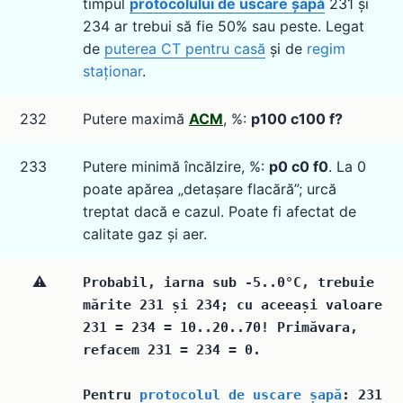
timpul
protocolului de uscare șapă
231 și
234 ar trebui să fie 50% sau peste. Legat
de
puterea CT pentru casă
și de
regim
staționar
.
232
Putere maximă
ACM
, %:
p100 c100 f?
233
Putere minimă încălzire, %:
p0 c0 f0
. La 0
poate apărea „detașare flacără”; urcă
treptat dacă e cazul. Poate fi afectat de
calitate gaz și aer.
⚠️
Probabil, iarna sub -5..0°C, trebuie
mărite 231 și 234; cu aceeași valoare
231 = 234 = 10..20..70! Primăvara,
refacem 231 = 234 = 0.
Pentru
protocolul de uscare șapă
: 231