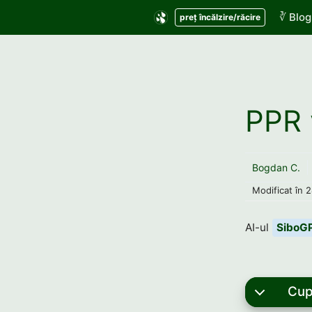
Sari
∛ Blog
preț încălzire/răcire
la
conținut
PPR 
Bogdan C.
Modificat în
2
AI-ul
SiboG
Cup