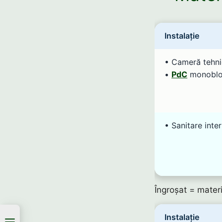
Instalație
• Cameră tehni
•
PdC
monobloc
• Sanitare inter
Îngroșat = materi
Instalație