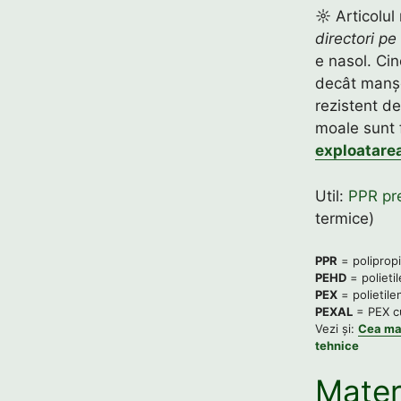
☼ Articolul 
directori pe
e nasol. Ci
decât manșo
rezistent de
moale sunt 
exploatare
Util:
PPR pr
termice)
PPR
= poliprop
PEHD
= polietil
PEX
= polietile
PEXAL
= PEX cu
Vezi și:
Cea ma
tehnice
Materi