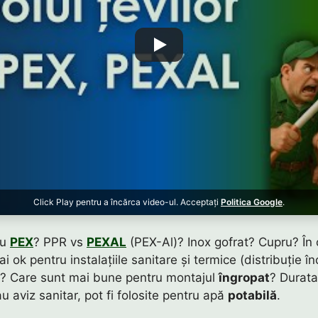
Click Play pentru a încărca video-ul. Acceptați
Politica Google
.
au
PEX
? PPR vs
PEXAL
(PEX-Al)? Inox gofrat? Cupru? În
i ok pentru instalațiile sanitare și termice (distribuție înc
? Care sunt mai bune pentru montajul
îngropat
? Durat
 aviz sanitar, pot fi folosite pentru apă
potabilă
.