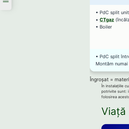
• PdC split unit
•
CTgaz
(încălz
• Boiler
• PdC split într
Montăm numai a
Îngroșat = materi
În instalațiile 
potrivite sunt: 
folosirea acest
Viață