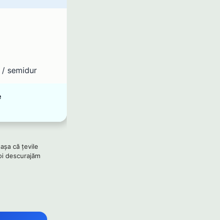
 / semidur
e
 așa că țevile
Noi descurajăm