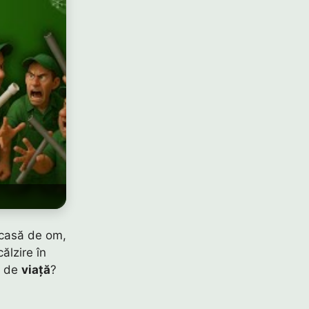
 casă de om,
ălzire în
a de
viață
?