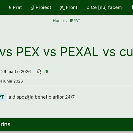
€ Preț
∯ Proiect
Front
♫ Ce [nu] facem
Home
IRPAT
vs PEX vs PEXAL vs c
26 martie 2026
26
4 iunie 2026
PT
la dispoziția beneficiarilor 24/7
rins