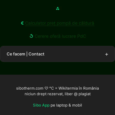
⁂
€
Calculator preț pompă de căldură
↺
Cerere oferă lucrare PdC
Ce facem | Contact
sibotherm.com ♡ °C = Wikitermia în România
niciun drept rezervat, liber @ plagiat
Sibo App
pe laptop & mobil