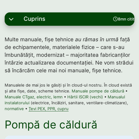
Cuprins
8mn citit
Multe manuale, fișe tehnice
au rămas în urmă
față
de echipamentele, materialele fizice – care s-au
îmbunătățit, modernizat – majoritatea fabricanților
întârzie actualizarea documentației. Ne vom strădui
să încărcăm cele mai noi manuale, fișe tehnice.
Manualele de mai jos le găsiți și în cloud-ul nostru. În cloud există
și alte fișe, date, scheme tehnice.
Manuale pompe de căldură
•
Manuale CTgaz, electric, lemn
•
Hârtii ISCIR (vechi)
•
Manualul
instalatorului
(electrice, încălziri, sanitare, ventilare-climatizare),
normative
•
Țevi PEX, PPR, cupru
Pompă de căldură