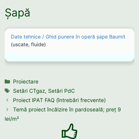
Șapă
Date tehnice / Ghid punere în operă șape Baumit
(uscate, fluide)
Categorii
Proiectare
Etichete
Setări CTgaz
,
Setări PdC
Proiect IPAT FAQ (întrebări frecvente)
Temă proiect încălzire în pardoseală; preț 9
lei/m²