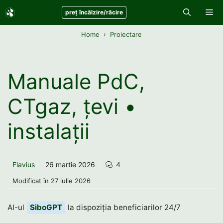
Sari
Me
preț încălzire/răcire
la
conținut
Home
Proiectare
Manuale PdC,
CTgaz, țevi •
instalații
Flavius
26 martie 2026
4
Modificat în
27 iulie 2026
AI-ul
SiboGPT
la dispoziția beneficiarilor 24/7