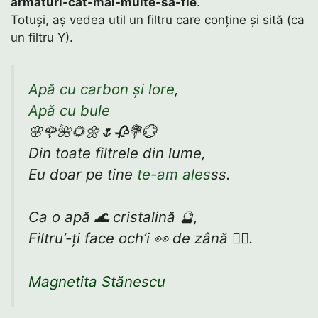
armături-cât-mai-multe-să-fie
.
Totuși, aș vedea util un filtru care conține și sită (ca
un filtru Y).
Apă cu carbon și lore
,
Apă cu bule
🌸🌹🌺🌻🌼🌷🥀💐💮
Din toate filtrele din lume,
Eu doar pe tine
te-am ales
ss.
Ca o apă 🌊 cristalină 🔮,
Filtru’-ți face och’i 👀 de zână 🧚‍♀️.
Magnetita Stănescu