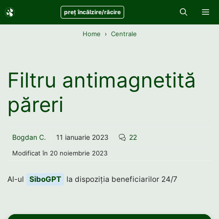
Sari
Me
preț încălzire/răcire
la
conținut
Home
Centrale
Filtru antimagnetită
păreri
Bogdan C.
11 ianuarie 2023
22
Modificat în
20 noiembrie 2023
AI-ul
SiboGPT
la dispoziția beneficiarilor 24/7