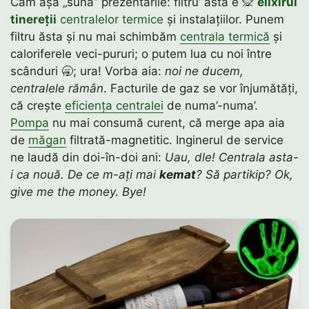
Cam așa „sună” prezentările: filtru’ ăsta e 🙊
elixirul
tinereții
centralelor termice
și instalațiilor. Punem
filtru ăsta și nu mai schimbăm
centrala termică
și
caloriferele veci-pururi; o putem lua cu noi între
scânduri 🥱; ura! Vorba aia:
noi ne ducem,
centralele rămân
. Facturile de gaz se vor înjumătăți,
că crește
eficiența centralei
de numa’-numa’.
Pompa
nu mai consumă curent, că merge apa aia
de
măgan
filtrată-magnetitic. Inginerul de service
ne laudă din doi-în-doi ani:
Uau, dle! Centrala asta-
i ca nouă. De ce m-ați mai
kemat
? Să partikip? Ok,
give me the money. Bye!