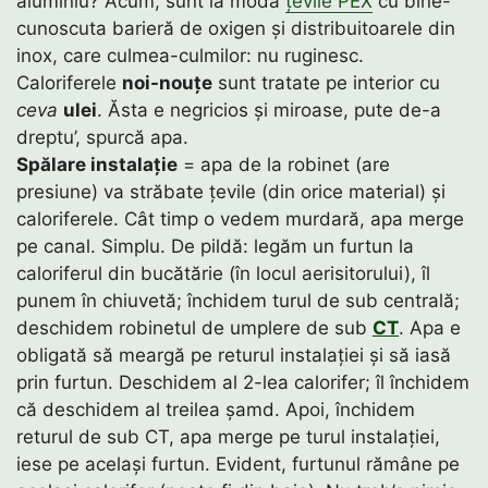
aluminiu? Acum, sunt la modă
țevile PEX
cu bine-
cunoscuta barieră de oxigen și distribuitoarele din
inox, care culmea-culmilor: nu ruginesc.
Caloriferele
noi-nouțe
sunt tratate pe interior cu
ceva
ulei
. Ăsta e negricios și miroase, pute de-a
dreptu’, spurcă apa.
Spălare instalație
= apa de la robinet (are
presiune) va străbate țevile (din orice material) și
caloriferele. Cât timp o vedem murdară, apa merge
pe canal. Simplu. De pildă: legăm un furtun la
caloriferul din bucătărie (în locul aerisitorului), îl
punem în chiuvetă; închidem turul de sub centrală;
deschidem robinetul de umplere de sub
CT
. Apa e
obligată să meargă pe returul instalației și să iasă
prin furtun. Deschidem al 2-lea calorifer; îl închidem
că deschidem al treilea șamd. Apoi, închidem
returul de sub CT, apa merge pe turul instalației,
iese pe același furtun. Evident, furtunul rămâne pe