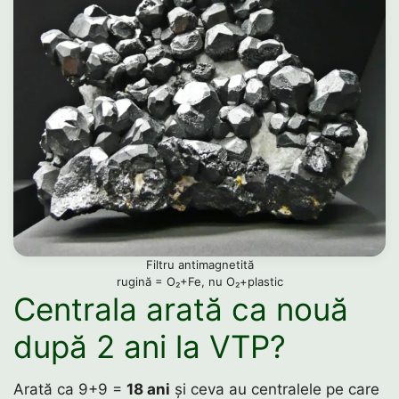
Filtru antimagnetită
rugină = O₂+Fe, nu O₂+plastic
Centrala arată ca nouă
după 2 ani la
VTP
?
Arată ca 9+9 =
18 ani
și ceva au centralele pe care