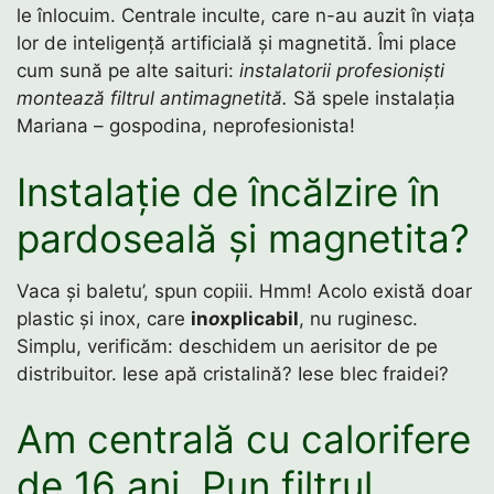
le înlocuim. Centrale inculte, care n-au auzit în viața
lor de inteligență artificială și magnetită. Îmi place
cum sună pe alte saituri:
instalatorii profesioniști
montează filtrul antimagnetită.
Să spele instalația
Mariana – gospodina, neprofesionista!
Instalație de încălzire în
pardoseală și magnetita?
Vaca și baletu’, spun copiii. Hmm! Acolo există doar
plastic și inox, care
in
o
xplicabil
, nu ruginesc.
Simplu, verificăm: deschidem un aerisitor de pe
distribuitor. Iese apă cristalină? Iese blec fraidei?
Am centrală cu calorifere
de 16 ani. Pun filtrul