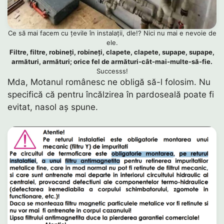
Ce să mai facem cu țevile în instalații, dle!? Nici nu mai e nevoie de
ele.
Filtre, filtre, robineți, robineți, clapete, clapete, supape, supape,
armături, armături; orice fel de armături-cât-mai-multe-să-fie.
Successs!
Mda, Motanul românesc ne obligă să-l folosim. Nu
specifică că pentru încălzirea în pardoseală poate fi
evitat, nasol aș spune.