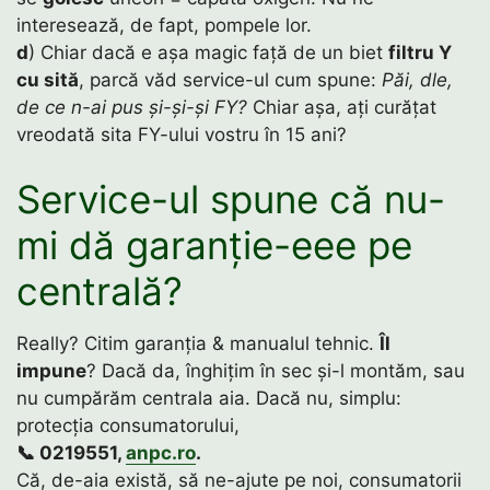
interesează, de fapt, pompele lor.
d
) Chiar dacă e așa magic față de un biet
filtru Y
cu sită
, parcă văd service-ul cum spune:
Păi, dle,
de ce n-ai pus și-și-și FY?
Chiar așa, ați curățat
vreodată sita FY-ului vostru în 15 ani?
Service-ul spune că nu-
mi dă garanție-eee pe
centrală?
Really? Citim garanția & manualul tehnic.
Îl
impune
? Dacă da, înghițim în sec și-l montăm, sau
nu cumpărăm centrala aia. Dacă nu, simplu:
protecția consumatorului,
📞 0219551,
anpc.ro
.
Că, de-aia există, să ne-ajute pe noi, consumatorii