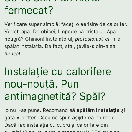
fermecat?
Verificare super simplă: faceți o aerisire de calorifer.
Vedeți apa. De obicei, limpede ca cristalul. Apă
neagră? Ghinion! Instalatorul,
profesionist-el
, n-a
spălat instalația. De fapt, stai, țevile-s din-alea
hencăl
.
Instalație cu calorifere
nou-nouță. Pun
antimagnetită? Spăl?
Io nu l-aș pune. Recomand să
spălăm instalația
și
gata = better. Ceea ce spun așijderea normele.
Dacă fac instalația cu cupru și calorifere din