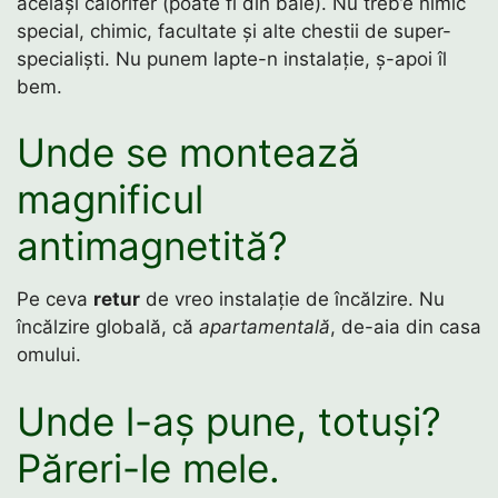
același calorifer (poate fi din baie). Nu treb’e nimic
special, chimic, facultate și alte chestii de super-
specialiști. Nu punem lapte-n instalație, ș-apoi îl
bem.
Unde se montează
magnificul
antimagnetită?
Pe ceva
retur
de vreo instalație de încălzire. Nu
încălzire globală, că
apartamentală
, de-aia din casa
omului.
Unde l-aș pune, totuși?
Păreri-le mele.