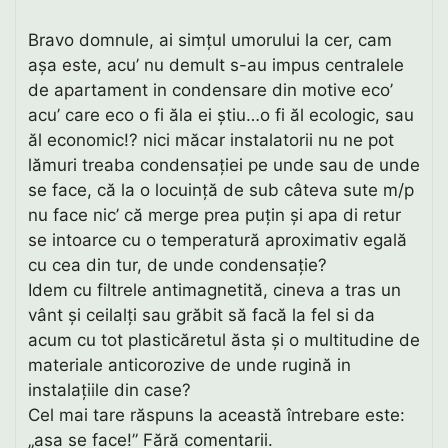
Bravo domnule, ai simțul umorului la cer, cam
așa este, acu’ nu demult s-au impus centralele
de apartament in condensare din motive eco’
acu’ care eco o fi ăla ei știu…o fi ăl ecologic, sau
ăl economic!? nici măcar instalatorii nu ne pot
lămuri treaba condensației pe unde sau de unde
se face, că la o locuință de sub câteva sute m/p
nu face nic’ că merge prea puțin și apa di retur
se intoarce cu o temperatură aproximativ egală
cu cea din tur, de unde condensație?
Idem cu filtrele antimagnetită, cineva a tras un
vânt și ceilalți sau grăbit să facă la fel si da
acum cu tot plasticăretul ăsta și o multitudine de
materiale anticorozive de unde rugină in
instalațiile din case?
Cel mai tare răspuns la această întrebare este:
„asa se face!” Fără comentarii.