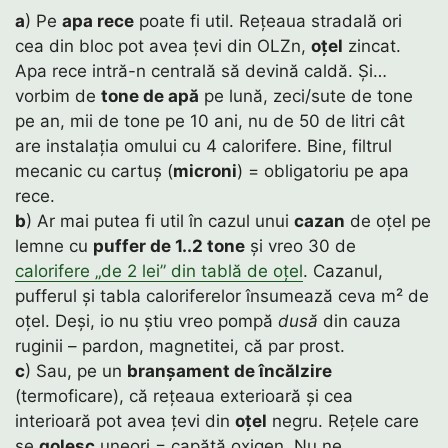
a
) Pe
apa rece
poate fi util. Rețeaua stradală ori
cea din bloc pot avea țevi din OLZn,
oțel
zincat.
Apa rece intră-n centrală să devină caldă. Și…
vorbim de
tone de apă
pe lună, zeci/sute de tone
pe an, mii de tone pe 10 ani, nu de 50 de litri cât
are instalația omului cu 4 calorifere. Bine, filtrul
mecanic cu cartuș (
microni
) = obligatoriu pe apa
rece.
b
) Ar mai putea fi util în cazul unui
cazan
de oțel pe
lemne cu
puffer de 1..2 tone
și vreo 30 de
calorifere „de 2 lei” din tablă de oțel
. Cazanul,
pufferul și tabla caloriferelor însumează ceva m² de
oțel. Deși, io nu știu vreo pompă
dusă
din cauza
ruginii – pardon, magnetitei, că par prost.
c
) Sau, pe un
branșament de încălzire
(termoficare), că rețeaua exterioară și cea
interioară pot avea țevi din
oțel
negru. Rețele care
se
golesc
uneori = capătă oxigen. Nu ne