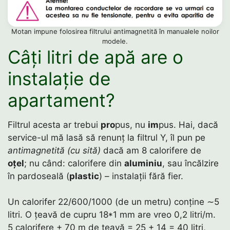
Motan impune folosirea filtrului antimagnetită în manualele noilor
modele.
Câți litri de apă are o
instalație de
apartament?
Filtrul acesta ar trebui
pro
pus, nu
im
pus. Hai, dacă
service-ul mă lasă să renunț la filtrul Y, îl pun pe
antimagnetită (cu sită)
dacă am 8 calorifere de
oțel
; nu când: calorifere din
aluminiu
, sau încălzire
în pardoseală (
plastic
) – instalații fără fier.
Un calorifer 22/600/1000 (de un metru) conține ∼5
litri. O țeavă de cupru 18*1 mm are vreo 0,2 litri/m.
5 calorifere + 70 m de țeavă = 25 + 14 = 40 litri,