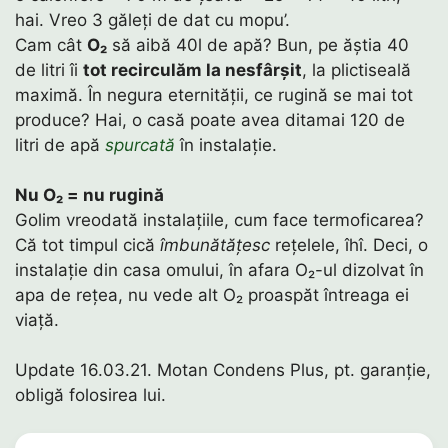
hai. Vreo 3 găleți de dat cu mopu’.
Cam cât
O₂
să aibă 40l de apă? Bun, pe ăștia 40
de litri îi
tot recirculăm la nesfârșit
, la plictiseală
maximă. În negura eternității, ce rugină se mai tot
produce? Hai, o casă poate avea ditamai 120 de
litri de apă
spurcată
în instalație.
Nu O₂ = nu rugină
Golim vreodată instalațiile, cum face termoficarea?
Că tot timpul cică
îmbunătățesc
rețelele, îhî. Deci, o
instalație din casa omului, în afara O₂-ul dizolvat în
apa de rețea, nu vede alt O₂ proaspăt întreaga ei
viață.
Update 16.03.21. Motan Condens Plus, pt. garanție,
obligă folosirea lui.