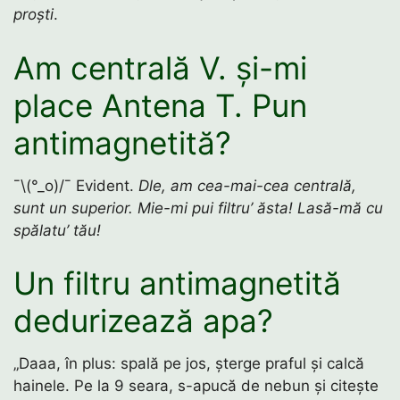
proști
.
Am centrală V. și-mi
place Antena T. Pun
antimagnetită?
¯\(°_o)/¯ Evident.
Dle, am cea-mai-cea centrală,
sunt un superior. Mie-mi pui filtru’ ăsta! Lasă-mă cu
spălatu’ tău!
Un filtru antimagnetită
dedurizează apa?
„Daaa, în plus: spală pe jos, șterge praful și calcă
hainele. Pe la 9 seara, s-apucă de nebun și citește