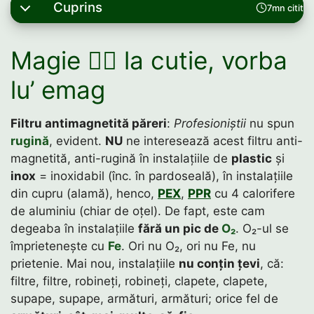
Cuprins
7mn citit
Magie 🧙‍♂️ la cutie, vorba
lu’ emag
Filtru antimagnetită păreri
:
Profesioniștii
nu spun
rugină
, evident.
NU
ne interesează acest filtru anti-
magnetită, anti-rugină în instalațiile de
plastic
și
inox
= inoxidabil (înc. în pardoseală), în instalațiile
din cupru (alamă), henco,
PEX
,
PPR
cu 4 calorifere
de aluminiu (chiar de oțel). De fapt, este cam
degeaba în instalațiile
fără un pic de
O₂
. O₂-ul se
împrietenește cu
Fe
. Ori nu O₂, ori nu Fe, nu
prietenie. Mai nou, instalațiile
nu conțin țevi
, că:
filtre, filtre, robineți, robineți, clapete, clapete,
supape, supape, armături, armături; orice fel de