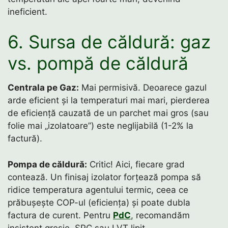
ineficient.
6. Sursa de căldură: gaz
vs. pompă de căldură
Centrala pe Gaz:
Mai permisivă. Deoarece gazul
arde eficient și la temperaturi mai mari, pierderea
de eficiență cauzată de un parchet mai gros (sau
folie mai „izolatoare”) este neglijabilă (1-2% la
factură).
Pompa de căldură:
Critic! Aici, fiecare grad
contează. Un finisaj izolator forțează pompa să
ridice temperatura agentului termic, ceea ce
prăbușește COP-ul (eficiența) și poate dubla
factura de curent. Pentru
PdC
, recomandăm
insistent gresie, SPC sau LVT lipit.