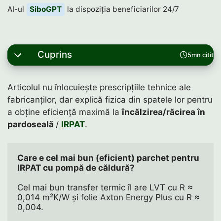
AI-ul
SiboGPT
la dispoziția beneficiarilor 24/7
Cuprins
5mn citit
Articolul nu înlocuiește prescripțiile tehnice ale
fabricanților, dar explică fizica din spatele lor pentru
a obține eficiență maximă la
încălzirea/răcirea în
pardoseală
/
IRPAT
.
Care e cel mai bun (eficient) parchet pentru 
IRPAT cu pompă de căldură?
Cel mai bun transfer termic îl are LVT cu R ≈ 
0,014 m²K/W și folie Axton Energy Plus cu R ≈ 
0,004. 