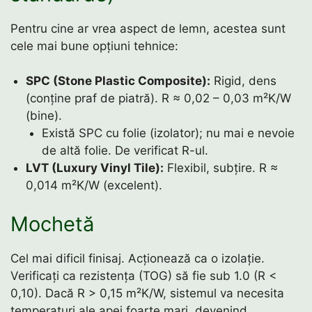
Pentru cine ar vrea aspect de lemn, acestea sunt
cele mai bune opțiuni tehnice:
SPC (Stone Plastic Composite):
Rigid, dens
(conține praf de piatră). R ≈ 0,02 – 0,03 m²K/W
(bine).
Există SPC cu folie (izolator); nu mai e nevoie
de altă folie. De verificat R-ul.
LVT (Luxury Vinyl Tile):
Flexibil, subțire. R ≈
0,014 m²K/W (excelent).
Mochetă
Cel mai dificil finisaj. Acționează ca o izolație.
Verificați ca rezistența (TOG) să fie sub 1.0 (R <
0,10). Dacă R > 0,15 m²K/W, sistemul va necesita
temperaturi ale apei foarte mari, devenind