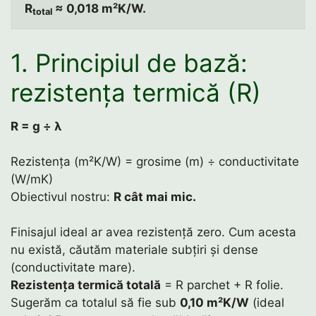
R
 ≈ 0,018 m²K/W.
total
1. Principiul de bază:
rezistența termică (R)
R = g ÷ λ
Rezistența (m²K/W) = grosime (m) ÷ conductivitate
(W/mK)
Obiectivul nostru:
R cât mai mic.
Finisajul ideal ar avea rezistență zero. Cum acesta
nu există, căutăm materiale subțiri și dense
(conductivitate mare).
Rezistența termică totală
= R parchet + R folie.
Sugerăm ca totalul să fie sub
0,10 m²K/W
(ideal