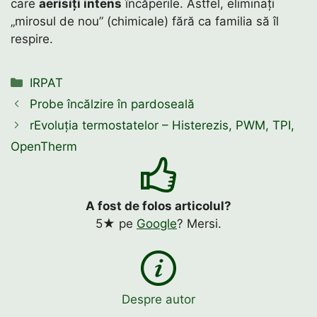
care
aerisiți intens
încăperile. Astfel, eliminați
„mirosul de nou” (chimicale) fără ca familia să îl
respire.
Categorii
IRPAT
Probe încălzire în pardoseală
rEvoluția termostatelor – Histerezis, PWM, TPI,
OpenTherm
A fost de folos articolul?
5★ pe
Google
? Mersi.
Despre autor