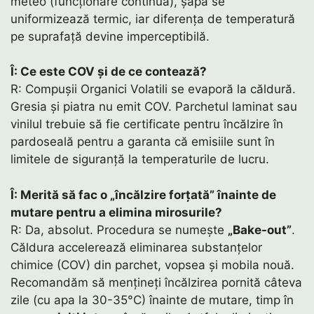
meteo (funcționare continuă), șapa se
uniformizează termic, iar diferența de temperatură
pe suprafață devine imperceptibilă.
Î: Ce este COV și de ce contează?
R: Compușii Organici Volatili se evaporă la căldură.
Gresia și piatra nu emit COV. Parchetul laminat sau
vinilul trebuie să fie certificate pentru încălzire în
pardoseală pentru a garanta că emisiile sunt în
limitele de siguranță la temperaturile de lucru.
Î: Merită să fac o „încălzire forțată” înainte de
mutare pentru a elimina mirosurile?
R: Da, absolut. Procedura se numește
„Bake-out”
.
Căldura accelerează eliminarea substanțelor
chimice (COV) din parchet, vopsea și mobila nouă.
Recomandăm să mențineți încălzirea pornită câteva
zile (cu apa la 30-35°C) înainte de mutare, timp în