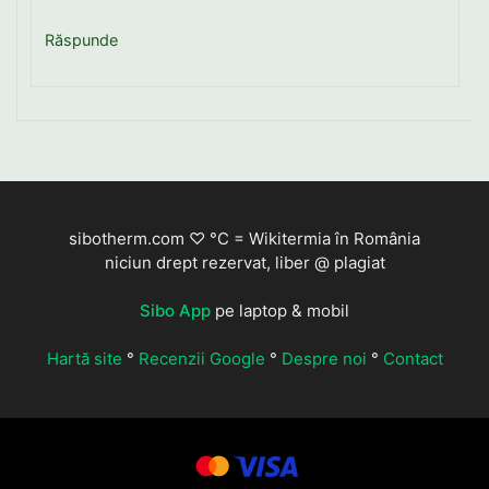
Răspunde
sibotherm.com ♡ °C = Wikitermia în România
niciun drept rezervat, liber @ plagiat
Sibo App
pe laptop & mobil
Hartă site
°
Recenzii Google
°
Despre noi
°
Contact