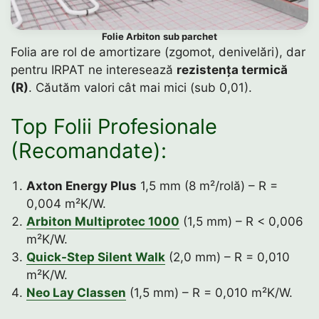
Folie Arbiton
sub parchet
Folia are rol de amortizare (zgomot, denivelări), dar
pentru IRPAT ne interesează
rezistența termică
(R)
. Căutăm valori cât mai mici (sub 0,01).
Top Folii Profesionale
(Recomandate):
Axton Energy Plus
1,5 mm (8 m²/rolă) – R =
0,004 m²K/W.
Arbiton Multiprotec 1000
(1,5 mm) – R < 0,006
m²K/W.
Quick-Step Silent Walk
(2,0 mm) – R = 0,010
m²K/W.
Neo Lay Classen
(1,5 mm) – R = 0,010 m²K/W.