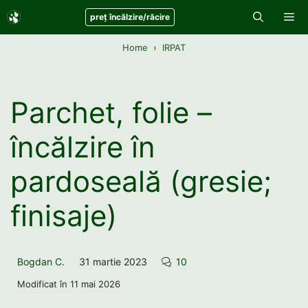
Sari
Me
preț încălzire/răcire
la
conținut
Home
IRPAT
Parchet, folie –
încălzire în
pardoseală (gresie;
finisaje)
Bogdan C.
31 martie 2023
10
Modificat în
11 mai 2026