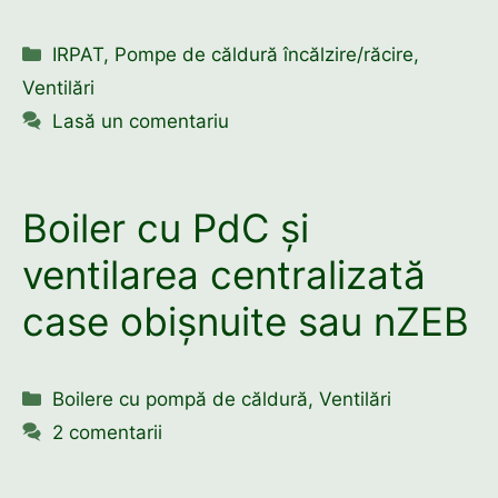
Categorii
IRPAT
,
Pompe de căldură încălzire/răcire
,
Ventilări
Lasă un comentariu
Boiler cu PdC și
ventilarea centralizată
case obișnuite sau nZEB
Categorii
Boilere cu pompă de căldură
,
Ventilări
2 comentarii