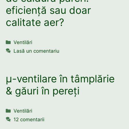
eficiență sau doar
calitate aer?
Categorii
Ventilări
Lasă un comentariu
μ-ventilare în tâmplărie
& găuri în pereți
Categorii
Ventilări
12 comentarii