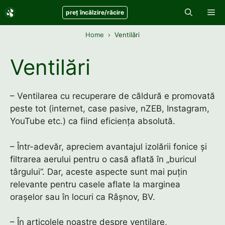
Sari
Me
preț încălzire/răcire
la
conținut
Home
Ventilări
Ventilări
– Ventilarea cu recuperare de căldură e promovată
peste tot (internet, case pasive, nZEB, Instagram,
YouTube etc.) ca fiind eficiența absolută.
– Într-adevăr, apreciem avantajul izolării fonice și
filtrarea aerului pentru o casă aflată în „buricul
târgului”. Dar, aceste aspecte sunt mai puțin
relevante pentru casele aflate la marginea
orașelor sau în locuri ca Râșnov, BV.
– În articolele noastre despre ventilare,