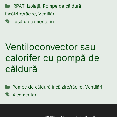
Categorii
IRPAT
,
Izolații
,
Pompe de căldură
încălzire/răcire
,
Ventilări
Lasă un comentariu
Ventiloconvector sau
calorifer cu pompă de
căldură
Categorii
Pompe de căldură încălzire/răcire
,
Ventilări
4 comentarii