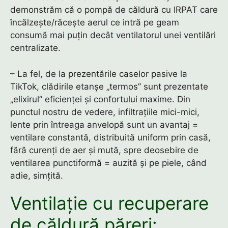
demonstrăm că o pompă de căldură cu IRPAT care
încălzește/răcește aerul ce intră pe geam
consumă mai puțin decât ventilatorul unei ventilări
centralizate.
– La fel, de la prezentările caselor pasive la
TikTok, clădirile etanșe „termos” sunt prezentate
„elixirul” eficienței și confortului maxime. Din
punctul nostru de vedere, infiltrațiile mici-mici,
lente prin întreaga anvelopă sunt un avantaj =
ventilare constantă, distribuită uniform prin casă,
fără curenți de aer și mută, spre deosebire de
ventilarea punctiformă = auzită și pe piele, când
adie, simțită.
Ventilație cu recuperare
de căldură păreri: