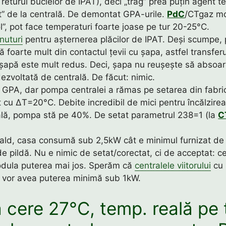
 returul buclelor de IPAT), deci „trag” prea puțin agent t
t” de la centrală. De demontat GPA-urile.
PdC
/CTgaz m
l”, pot face temperaturi foarte joase pe tur 20-25°C.
nuturi
pentru așternerea plăcilor de IPAT. Deși scumpe, p
ră foarte mult din contactul țevii cu șapa, astfel transfer
a șapă este mult redus. Deci, șapa nu reușește să absoa
ezvoltată de centrală. De făcut: nimic.
ă GPA, dar pompa centralei a rămas pe setarea din fabri
cu ΔT=20°C. Debite incredibil de mici pentru încălzirea
lă, pompa stă pe 40%. De setat parametrul 238=1 (la
C
cald, casa consumă sub 2,5kW cât e minimul furnizat d
de pildă. Nu e nimic de setat/corectat, ci de acceptat: c
dula puterea mai jos. Sperăm că
centralele viitorului
cu 
vor avea puterea minimă sub 1kW.
 cere 27°C, temp. reală pe 