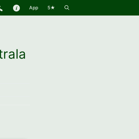
App
5★
trala