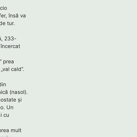
cio
fer, însă va
de tur.
ă, 233-
 încercat
” prea
„val cald”.
din
ică (nasol).
mostate și
eo. Un
i cu
prea mult