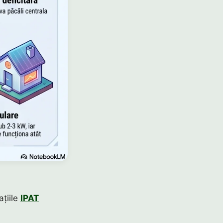
ațiile
IPAT