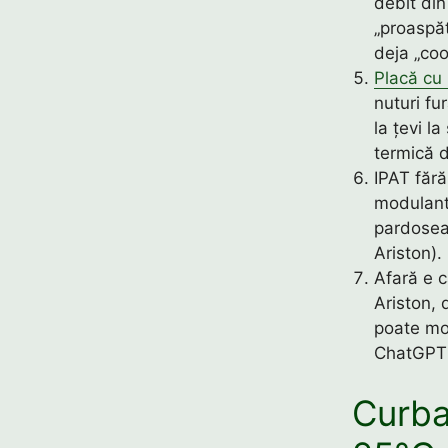
debit din
„proaspă
deja „coo
Placă cu 
nuturi fu
la țevi l
termică d
IPAT făr
modulant 
pardosea
Ariston).
Afară e 
Ariston, 
poate mo
ChatGPT 
Curba