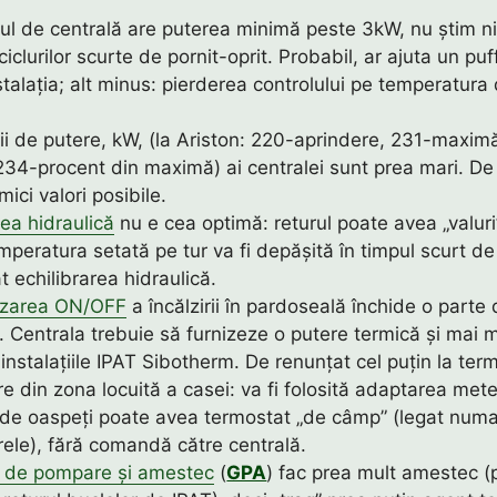
l de centrală are puterea minimă peste 3kW, nu știm ni
ciclurilor scurte de pornit-oprit. Probabil, ar ajuta un puf
talația; alt minus: pierderea controlului pe temperatura 
ii de putere, kW, (la Ariston: 220-aprindere, 231-maxim
34-procent din maximă) ai centralei sunt prea mari. De
mici valori posibile.
rea hidraulică
nu e cea optimă: returul poate avea „valuri
mperatura setată pe tur va fi depășită în timpul scurt de 
t echilibrarea hidraulică.
izarea ON/OFF
a încălzirii în pardoseală închide o parte 
e. Centrala trebuie să furnizeze o putere termică și mai m
 instalațiile IPAT Sibotherm. De renunțat cel puțin la ter
e din zona locuită a casei: va fi folosită adaptarea met
 de oaspeți poate avea termostat „de câmp” (legat numa
ele), fără comandă către centrală.
e de pompare și amestec
(
GPA
) fac prea mult amestec (