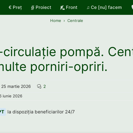
€ Preț
∯ Proiect
Front
♫ Ce [nu] facem
Home
Centrale
-circulație pompă. Cen
ulte porniri-opriri.
25 martie 2026
2
6 iunie 2026
PT
la dispoziția beneficiarilor 24/7