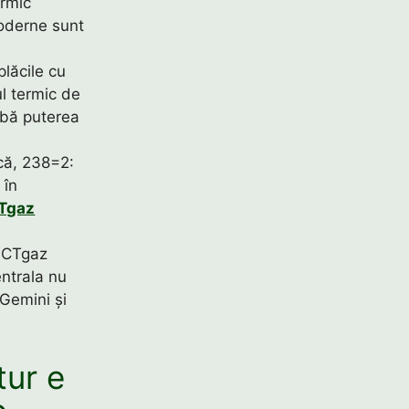
ermic
oderne sunt
lăcile cu
ul termic de
rbă puterea
că, 238=2:
 în
Tgaz
e CTgaz
entrala nu
Gemini și
tur e