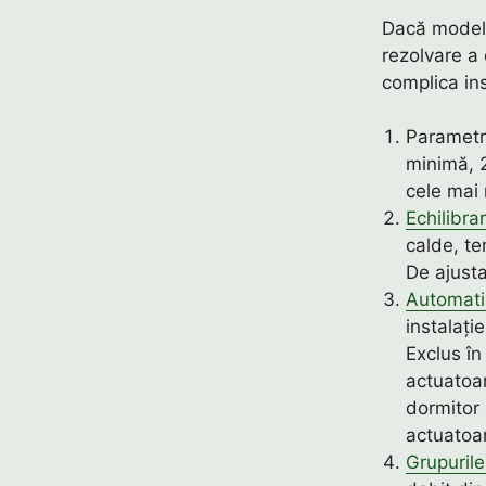
Dacă modelu
rezolvare a 
complica ins
Parametr
minimă, 2
cele mai 
Echilibra
calde, te
De ajusta
Automat
instalați
Exclus în
actuatoar
dormitor
actuatoar
Grupuril