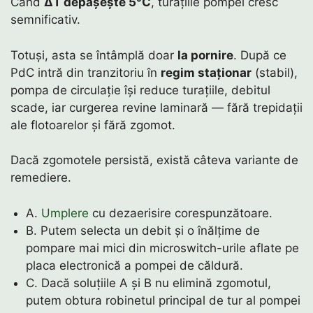
Când
ΔT depășește 5°C
, turațiile pompei cresc
semnificativ.
Totuși, asta se întâmplă doar
la pornire
. După ce
PdC intră din tranzitoriu în
regim staționar
(stabil),
pompa de circulație își reduce turațiile, debitul
scade, iar curgerea revine laminară — fără trepidații
ale flotoarelor și fără zgomot.
Dacă zgomotele persistă, există câteva variante de
remediere.
A.
Umplere
cu dezaerisire corespunzătoare.
B. Putem selecta un debit și o înălțime de
pompare mai mici din microswitch-urile aflate pe
placa electronică a pompei de căldură.
C. Dacă soluțiile A și B nu elimină zgomotul,
putem obtura robinetul principal de tur al pompei