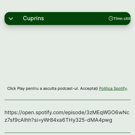
Cuprins
11mn citit
Click Play pentru a asculta podcast-ul. Acceptați
Politica Spotify
.
https://open.spotify.com/episode/3zMEqWGO6wNc
z7sf9cAIhh?si=yWr84xa6THy325-dMA4pwg