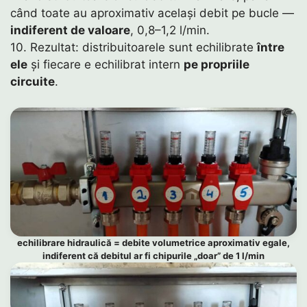
când toate au aproximativ același debit pe bucle —
indiferent de valoare
, 0,8–1,2 l/min.
10. Rezultat: distribuitoarele sunt echilibrate
între
ele
și fiecare e echilibrat intern
pe propriile
circuite
.
echilibrare hidraulică = debite volumetrice aproximativ egale,
indiferent că debitul ar fi chipurile „doar” de 1 l/min