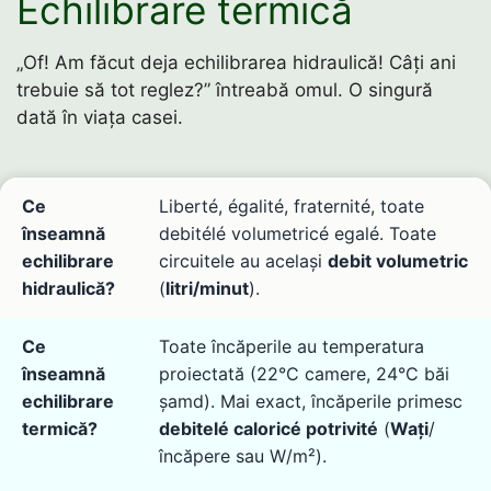
Echilibrare termică
„Of! Am făcut deja echilibrarea hidraulică! Câți ani
trebuie să tot reglez?” întreabă omul. O singură
dată în viața casei.
Ce
Liberté, égalité, fraternité, toate
înseamnă
debitélé volumetricé egalé. Toate
echilibrare
circuitele au același
debit volumetric
hidraulică?
(
litri/minut
).
Ce
Toate încăperile au temperatura
înseamnă
proiectată (22°C camere, 24°C băi
echilibrare
șamd). Mai exact, încăperile primesc
termică?
debitelé caloricé potrivité
(
Wați
/
încăpere sau W/m²).