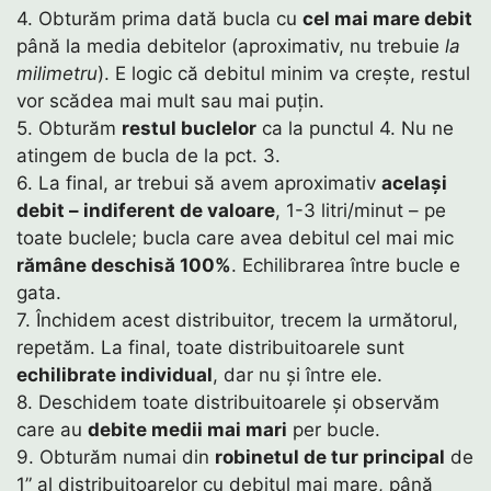
4. Obturăm prima dată bucla cu
cel mai mare debit
până la media debitelor (aproximativ, nu trebuie
la
milimetru
). E logic că debitul minim va crește, restul
vor scădea mai mult sau mai puțin.
5. Obturăm
restul buclelor
ca la punctul 4. Nu ne
atingem de bucla de la pct. 3.
6. La final, ar trebui să avem aproximativ
același
debit – indiferent de valoare
, 1-3 litri/minut – pe
toate buclele; bucla care avea debitul cel mai mic
rămâne deschisă 100%
. Echilibrarea între bucle e
gata.
7. Închidem acest distribuitor, trecem la următorul,
repetăm. La final, toate distribuitoarele sunt
echilibrate individual
, dar nu și între ele.
8. Deschidem toate distribuitoarele și observăm
care au
debite medii mai mari
per bucle.
9. Obturăm numai din
robinetul de tur principal
de
1” al distribuitoarelor cu debitul mai mare, până