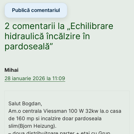
2 comentarii la „Echilibrare
hidraulică încălzire în
pardoseală”
Mihai
28 ianuarie 2026 la 11:09
Salut Bogdan,
Am.o centrala Viessman 100 W 32kw la.o casa
de 160 mp si incalzire doar pardoseala
slim(Bjorn Heizung).
– doua distribuitoare parter + etaj cu Grup