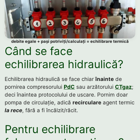
debite egale + pași potriviți/calculați = echilibrare termică
Când se face
echilibrarea hidraulică?
Echilibrarea hidraulică se face chiar
înainte
de
pornirea compresorului
PdC
sau arzătorului
CTgaz
;
deci înaintea protocolului de uscare. Pornim doar
pompa de circulație, adică
recirculare
agent termic
la rece
, fără a fi încălzit/răcit.
Pentru echilibrare