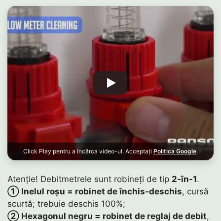
Click Play pentru a încărca video-ul. Acceptați
Politica Google
.
Atenție! Debitmetrele sunt robineți de tip
2-în-1
.
① Inelul roșu = robinet de închis-deschis
, cursă
scurtă; trebuie deschis 100%;
② Hexagonul negru = robinet de reglaj de debit
,