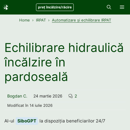
Sari
Me
preț încălzire/răcire
la
conținut
Home
IRPAT
Automatizare și echilibrare IRPAT
Echilibrare hidraulică
încălzire în
pardoseală
Bogdan C.
24 martie 2026
2
Modificat în
14 iulie 2026
AI-ul
SiboGPT
la dispoziția beneficiarilor 24/7