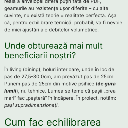
reală a anvelopei diferă puțin față de PDF,
geamurile au rezistențe ușor diferite – cu alte
cuvinte, nu există teorie = realitate perfectă. Așa
că, pentru echilibrare termică, probabil, va fi nevoie
de mici ajustări ale debitelor volumetrice.
Unde obturează mai mult
beneficiarii noștri?
În living (dining), holuri interioare, unde în loc de
pas de 27,5-30,0cm, am prevăzut pas de 25cm.
Punem pas de 25cm din motive psihice (
de
gura
lumii
), nu tehnice. Lumea se teme că pașii „prea
mari” fac „peșteră” în încăpere. În proiect, notăm:
pași supradimensionați
.
Cum fac echilibrarea