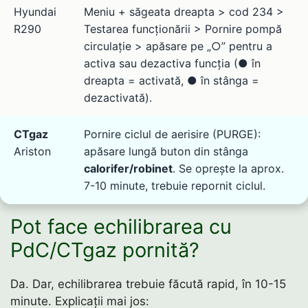
Hyundai
Meniu + săgeata dreapta > cod 234 >
R290
Testarea funcționării > Pornire pompă
circulație > apăsare pe „○” pentru a
activa sau dezactiva funcția (● în
dreapta = activată, ● în stânga =
dezactivată).
CTgaz
Pornire ciclul de aerisire (PURGE):
Ariston
apăsare lungă buton din stânga
calorifer/robinet
. Se oprește la aprox.
7-10 minute, trebuie repornit ciclul.
Pot face echilibrarea cu
PdC/CTgaz pornită?
Da. Dar, echilibrarea trebuie făcută rapid, în 10-15
minute. Explicații mai jos: