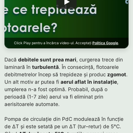
Click Play pentru a încărca video-ul. Acceptați
Politica Google
.
Dacă
debitele sunt prea mari
, curgerea trece din
laminară în
turbulentă
. În consecință, flotoarele
debitmetrelor încep să trepideze și produc
zgomot
.
Un alt motiv ar putea fi
aerul aflat în instalație
,
umplerea n-a fost optimă. Probabil, după o
perioadă (1-7 zile) aerul va fi eliminat prin
aerisitoarele automate.
Pompa de circulație din PdC modulează în funcție
de ΔT și este setată pe un ΔT (tur–retur) de 5°C.