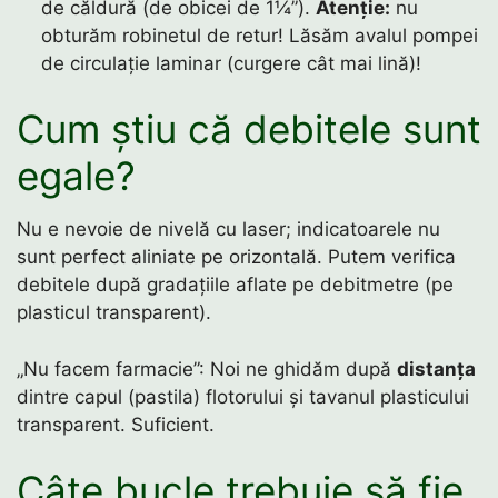
de căldură (de obicei de 1¼”).
Atenție:
nu
obturăm robinetul de retur! Lăsăm avalul pompei
de circulație laminar (curgere cât mai lină)!
Cum știu că debitele sunt
egale?
Nu e nevoie de nivelă cu laser; indicatoarele nu
sunt perfect aliniate pe orizontală. Putem verifica
debitele după gradațiile aflate pe debitmetre (pe
plasticul transparent).
„Nu facem farmacie”: Noi ne ghidăm după
distanța
dintre capul (pastila) flotorului și tavanul plasticului
transparent. Suficient.
Câte bucle trebuie să fie