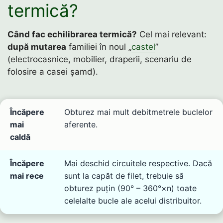
termică?
Când fac echilibrarea termică?
Cel mai relevant:
după mutarea
familiei în noul „
castel
”
(electrocasnice, mobilier, draperii, scenariu de
folosire a casei șamd).
Încăpere
Obturez mai mult debitmetrele buclelor
mai
aferente.
caldă
Încăpere
Mai deschid circuitele respective. Dacă
mai rece
sunt la capăt de filet, trebuie să
obturez puțin (90° – 360°×n) toate
celelalte bucle ale acelui distribuitor.