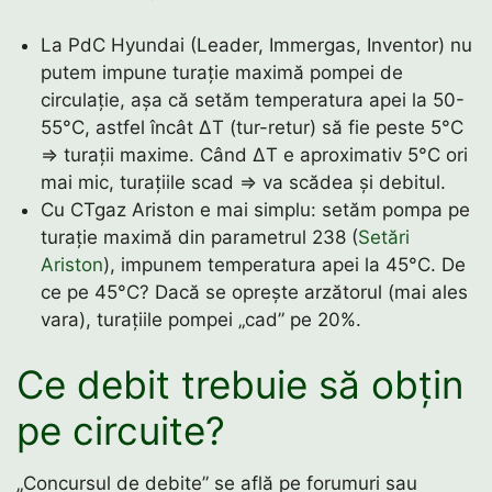
La PdC Hyundai (Leader, Immergas, Inventor) nu
putem impune turație maximă pompei de
circulație, așa că setăm temperatura apei la 50-
55°C, astfel încât ΔT (tur-retur) să fie peste 5°C
⇒ turații maxime. Când ΔT e aproximativ 5°C ori
mai mic, turațiile scad ⇒ va scădea și debitul.
Cu CTgaz Ariston e mai simplu: setăm pompa pe
turație maximă din parametrul 238 (
Setări
Ariston
), impunem temperatura apei la 45°C. De
ce pe 45°C? Dacă se oprește arzătorul (mai ales
vara), turațiile pompei „cad” pe 20%.
Ce debit trebuie să obțin
pe circuite?
„Concursul de debite” se află pe forumuri sau