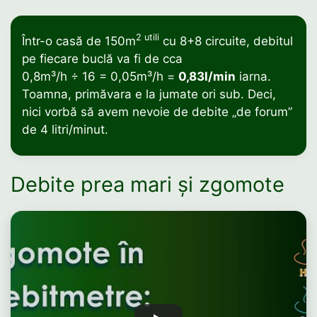
2 utili
Într-o casă de 150m
cu 8+8 circuite, debitul
pe fiecare buclă va fi de cca
0,8m³/h ÷ 16 = 0,05m³/h =
0,83l/min
iarna.
Toamna, primăvara e la jumate ori sub. Deci,
nici vorbă să avem nevoie de debite „de forum”
de 4 litri/minut.
Debite prea mari și zgomote