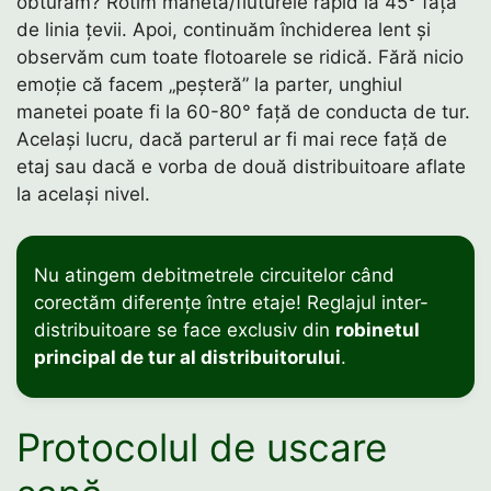
obturăm? Rotim maneta/fluturele rapid la 45° față
de linia țevii. Apoi, continuăm închiderea lent și
observăm cum toate flotoarele se ridică. Fără nicio
emoție că facem „peșteră” la parter, unghiul
manetei poate fi la 60-80° față de conducta de tur.
Același lucru, dacă parterul ar fi mai rece față de
etaj sau dacă e vorba de două distribuitoare aflate
la același nivel.
Nu atingem debitmetrele circuitelor când
corectăm diferențe între etaje! Reglajul inter-
distribuitoare se face exclusiv din
robinetul
principal de tur al distribuitorului
.
Protocolul de uscare