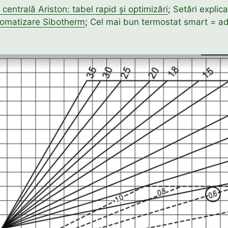
 centrală Ariston: tabel rapid și optimizări
;
Setări explic
omatizare Sibotherm
;
Cel mai bun termostat smart = a