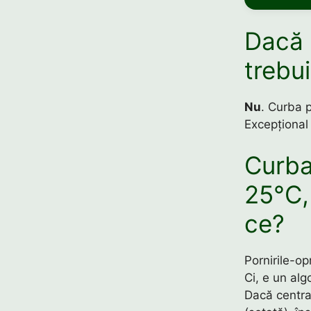
Dacă a
trebu
Nu
. Curba p
Excepțional 
Curba
25°C,
ce?
Pornirile-op
Ci, e un alg
Dacă centra