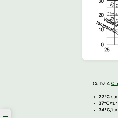
Curba 4
CT
22°C
sau
27°C
/tur
34°C
/tu