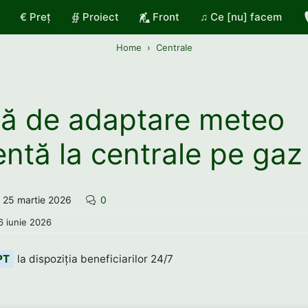
€ Preț
∯ Proiect
Front
♫ Ce [nu] facem
Home
Centrale
ă de adaptare meteo
entă la centrale pe gaz
25 martie 2026
0
6 iunie 2026
PT
la dispoziția beneficiarilor 24/7