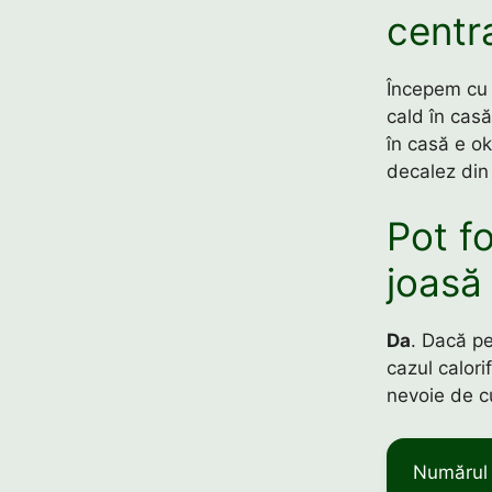
centr
Începem cu 
cald în casă
în casă e ok
decalez di
Pot f
joasă
Da
. Dacă pe
cazul calori
nevoie de c
Numărul 