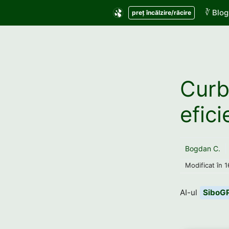
Sari
∛ Blog
preț încălzire/răcire
la
conținut
Curb
efici
Bogdan C.
Modificat în
1
AI-ul
SiboG