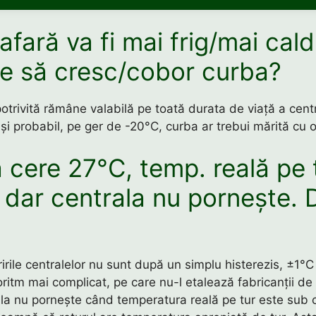
fară va fi mai frig/mai cald
ie să cresc/cobor curba?
otrivită rămâne valabilă pe toată durata de viață a centr
și probabil, pe ger de -20°C, curba ar trebui mărită cu o
 cere 27°C, temp. reală pe 
 dar centrala nu pornește. 
ririle centralelor nu sunt după un simplu histerezis, ±1°C
oritm mai complicat, pe care nu-l etalează fabricanții de
la nu pornește când temperatura reală pe tur este sub c