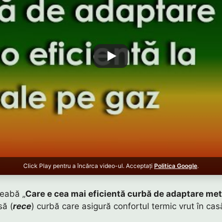
Click Play pentru a încărca video-ul. Acceptați
Politica Google
.
reabă „
Care e cea mai eficientă curbă de adaptare me
să (
rece
) curbă care asigură confortul termic vrut în cas