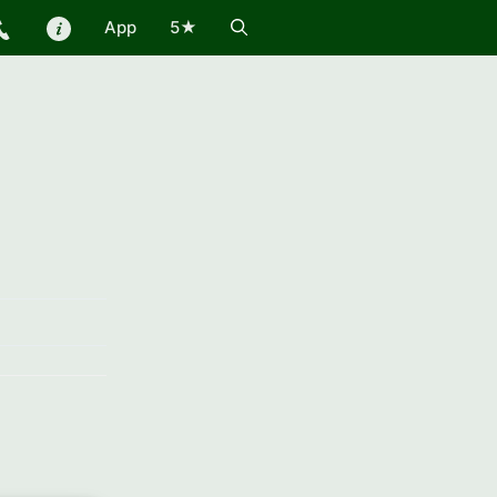
App
5★