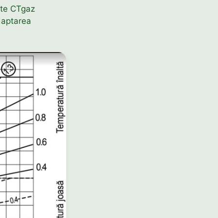
ate CTgaz
daptarea