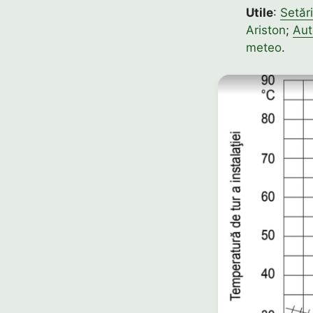
Utile
:
Setări
Ariston
;
Aut
meteo
.