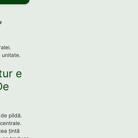
,
alei.
 unitate.
tur e
De
 de pildă.
 centrale.
ea țintă