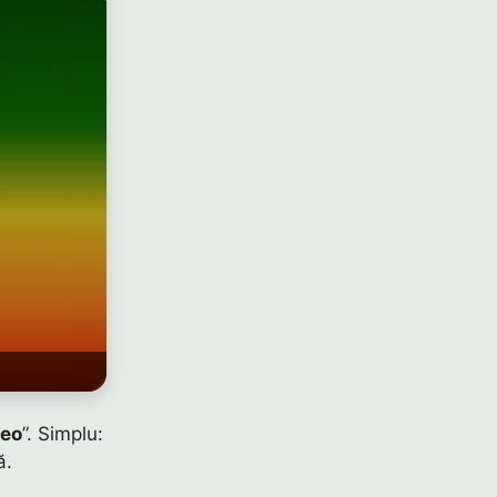
teo
”. Simplu:
ă.