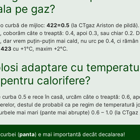
ala pe gaz?
o curbă de mijloc:
422=0.5
(la CTgaz Ariston de pildă)
, coborâm câte o treaptă: 0.4, apoi 0.3, sau chiar 0.2. 
, dar vrem puțin-puțin mai cald, nu urc pe 0.4, ci rămân 
n
423
cu +1°C, maxim +2°C.
olosi adaptare cu temperatu
 pentru calorifere?
 curba 0.5 e rece în casă, urcăm câte o treaptă: 0.6, apo
ferelor, destul de probabil ca pe regim de temperatură jo
urbele mai mari (pante mai abrupte) 0.6 – 1.0 (la CTgaz 
curbei (
panta
) e mai importantă decât decalarea!