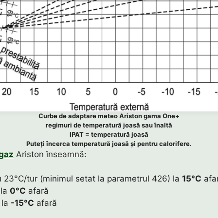
Curbe de adaptare meteo Ariston gama One+
regimuri de temperatură joasă sau înaltă
IPAT = temperatură joasă
Puteți încerca temperatură joasă și pentru calorifere.
gaz
Ariston înseamnă:
 23°C/tur (minimul setat la parametrul 426) la
15°C
afa
 la
0°C
afară
r la
-15°C
afară