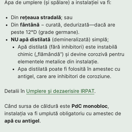
Apa de umplere (și spălare) a instalației va fi:
Din
rețeaua stradală
; sau
Din
fântână
− curată, dedurizată—dacă are
peste 12°D (grade germane).
NU apă distilată
(demineralizată) simplă;
Apă distilată (fără inhibitori) este instabilă
chimic („flămândă”) și devine corozivă pentru
elementele metalice din instalație.
Apa distilată poate fi folosită în amestec cu
antigel, care are inhibitori de coroziune.
Detalii în
Umplere și dezaerisire IRPAT
.
Când sursa de căldură este
PdC monobloc
,
instalația va fi umplută obligatoriu cu amestec de
apă cu antigel
.