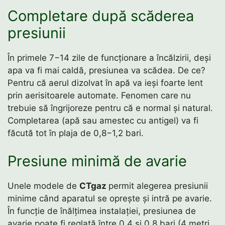
Completare după scăderea
presiunii
În primele 7−14 zile de funcționare a încălzirii, deși
apa va fi mai caldă, presiunea va scădea. De ce?
Pentru că aerul dizolvat în apă va ieși foarte lent
prin aerisitoarele automate. Fenomen care nu
trebuie să îngrijoreze pentru că e normal și natural.
Completarea (apă sau amestec cu antigel) va fi
făcută tot în plaja de 0,8−1,2 bari.
Presiune minimă de avarie
Unele modele de
CTgaz
permit alegerea presiunii
minime când aparatul se oprește și intră pe avarie.
În funcție de înălțimea instalației, presiunea de
avarie poate fi reglată între 0,4 și 0,8 bari (4 metri