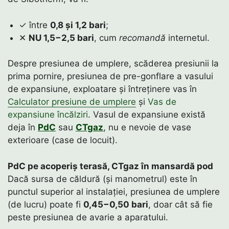
✓ între
0,8 și 1,2 bari
;
✕
NU 1,5−2,5 bari
, cum
recomandă
internetul.
Despre presiunea de umplere, scăderea presiunii la
prima pornire, presiunea de pre-gonflare a vasului
de expansiune, exploatare și întreținere vas în
Calculator presiune de umplere
și
Vas de
expansiune încălziri
. Vasul de expansiune există
deja în
PdC
sau
CTgaz
, nu e nevoie de vase
exterioare (case de locuit).
PdC pe acoperiș terasă, CTgaz în mansardă pod
Dacă sursa de căldură (și manometrul) este în
punctul superior al instalației, presiunea de umplere
(de lucru) poate fi
0,45−0,50 bari
, doar cât să fie
peste presiunea de avarie a aparatului.