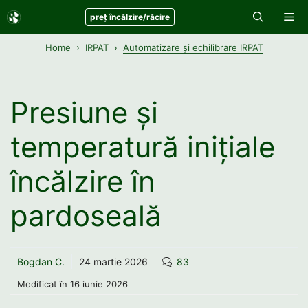
Sari
Me
preț încălzire/răcire
la
conținut
Home
IRPAT
Automatizare și echilibrare IRPAT
Presiune și
temperatură inițiale
încălzire în
pardoseală
Bogdan C.
24 martie 2026
83
Modificat în
16 iunie 2026