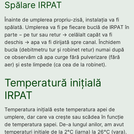
Spălare IRPAT
Înainte de umplerea propriu-zisă, instalația va fi
spălată. Umplerea va fi pe fiecare buclă de IRPAT în
parte − pe tur sau retur → celălalt capăt va fi
deschis → apa va fi dirijată spre canal. Închidem
bucla (debitmetru tur și robinet retur) numai după
ce observăm că apa curge fără pulverizare (fără
aer) și este limpede (ca cea de la robinet).
Temperatură inițială
IRPAT
Temperatura inițială este temperatura apei de
umplere, dar care va crește sau scădea în funcție
de temperatura șapei. De-a lungul anilor, am avut
temperaturi inițiale de la 2°C (iarna) la 26°C (vara).