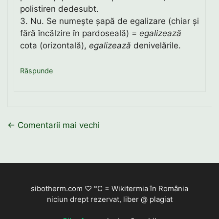
polistiren dedesubt.
3. Nu. Se numește șapă de egalizare (chiar și
fără încălzire în pardoseală) =
egalizează
cota (orizontală),
egalizează
denivelările.
Răspunde
Navigare
← Comentarii mai vechi
în
comentarii
sibotherm.com ♡ °C = Wikitermia în România
niciun drept rezervat, liber @ plagiat