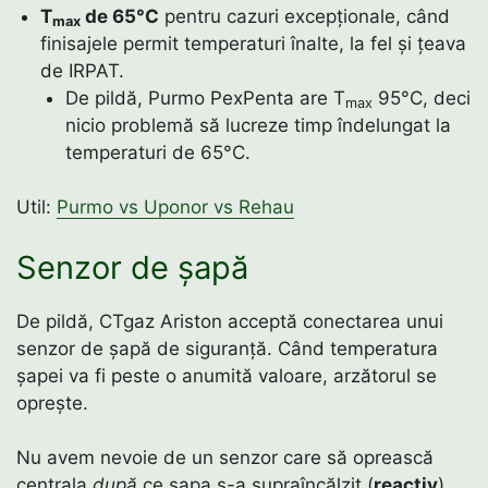
T
de 65°C
pentru cazuri excepționale, când
max
finisajele permit temperaturi înalte, la fel și țeava
de IRPAT.
De pildă, Purmo PexPenta are T
95°C, deci
max
nicio problemă să lucreze timp îndelungat la
temperaturi de 65°C.
Util:
Purmo vs Uponor vs Rehau
Senzor de șapă
De pildă, CTgaz Ariston acceptă conectarea unui
senzor de șapă de siguranță. Când temperatura
șapei va fi peste o anumită valoare, arzătorul se
oprește.
Nu avem nevoie de un senzor care să oprească
centrala
după
ce șapa s-a supraîncălzit (
reactiv
).