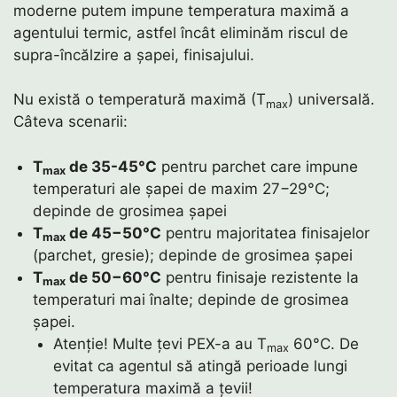
moderne putem impune temperatura maximă a
agentului termic, astfel încât eliminăm riscul de
supra-încălzire a șapei, finisajului.
Nu există o temperatură maximă (T
) universală.
max
Câteva scenarii:
T
de 35-45°C
pentru parchet care impune
max
temperaturi ale șapei de maxim 27−29°C;
depinde de grosimea șapei
T
de 45−50°C
pentru majoritatea finisajelor
max
(parchet, gresie); depinde de grosimea șapei
T
de 50−60°C
pentru finisaje rezistente la
max
temperaturi mai înalte; depinde de grosimea
șapei.
Atenție! Multe țevi PEX-a au T
60°C. De
max
evitat ca agentul să atingă perioade lungi
temperatura maximă a țevii!