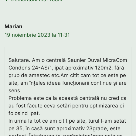
Navigare
în
comentarii
Marian
19 noiembrie 2023 la 11:31
Salutare. Am o centrală Saunier Duval MicraCom
Condens 24-AS/1, ipat aproximativ 120m2, fără
grup de amestec etc.Am citit cam tot ce este pe
site, am înțeles ideea funcționarii continue și are
sens.
Problema este ca la această centrală nu cred ca
au fost făcute ceva setări pentru optimizarea ei
folosind ipat.
In urma la tot ce am citit pe site, turul l-am setat
pe 35, în casă sunt aproximativ 23grade, este