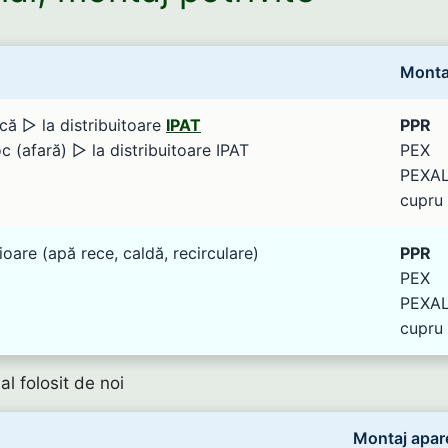
Monta
că ▻ la distribuitoare
IPAT
PPR
 (afară) ▻ la distribuitoare IPAT
PEX
PEXA
cupru
ioare (apă rece, caldă, recirculare)
PPR
PEX
PEXA
cupru
al folosit de noi
Montaj apar