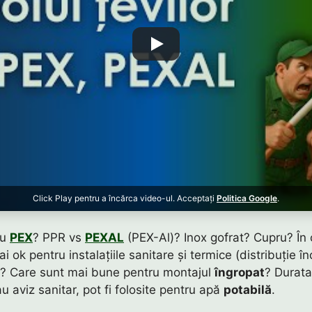
Click Play pentru a încărca video-ul. Acceptați
Politica Google
.
au
PEX
? PPR vs
PEXAL
(PEX-Al)? Inox gofrat? Cupru? În
i ok pentru instalațiile sanitare și termice (distribuție înc
? Care sunt mai bune pentru montajul
îngropat
? Durat
 aviz sanitar, pot fi folosite pentru apă
potabilă
.