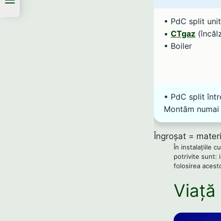
• PdC split unit
•
CTgaz
(încălz
• Boiler
• PdC split într
Montăm numai a
Îngroșat = materi
În instalațiile 
potrivite sunt: 
folosirea acest
Viață