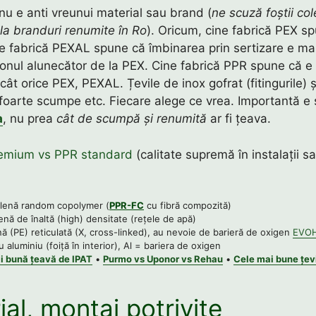
nu e anti vreunui material sau brand (
ne scuză foștii co
 la branduri renumite în Ro
). Oricum, cine fabrică PEX s
ne fabrică PEXAL spune că îmbinarea prin sertizare e ma
nul alunecător de la PEX. Cine fabrică PPR spune că e
cât orice PEX, PEXAL. Țevile de inox gofrat (fitingurile) 
foarte scumpe etc. Fiecare alege ce vrea. Importantă e 
a
, nu prea
cât de scumpă și renumită
ar fi țeava.
emium vs PPR standard
(calitate supremă în instalații sa
ilenă random copolymer (
PPR-FC
cu fibră compozită)
enă de înaltă (high) densitate (rețele de apă)
nă (PE) reticulată (X, cross-linked), au nevoie de barieră de oxigen
EVO
 aluminiu (foiță în interior), Al = bariera de oxigen
i bună țeavă de IPAT
•
Purmo vs Uponor vs Rehau
•
Cele mai bune țev
al, montaj potrivite