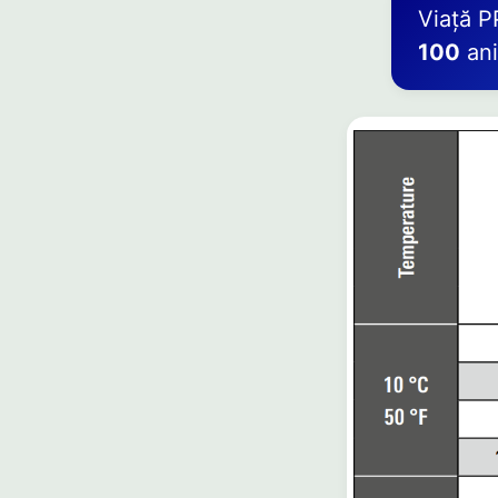
Viață 
100
ani