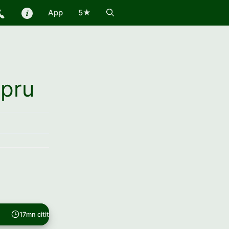
App
5★
upru
17mn citit