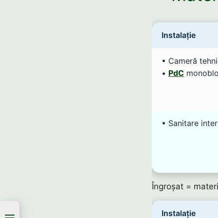
Instalație
• Cameră tehni
•
PdC
monobloc
• Sanitare inter
Îngroșat = materi
Instalație