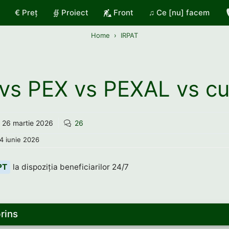
€ Preț
∯ Proiect
Front
♫ Ce [nu] facem
Home
IRPAT
vs PEX vs PEXAL vs c
26 martie 2026
26
4 iunie 2026
PT
la dispoziția beneficiarilor 24/7
rins