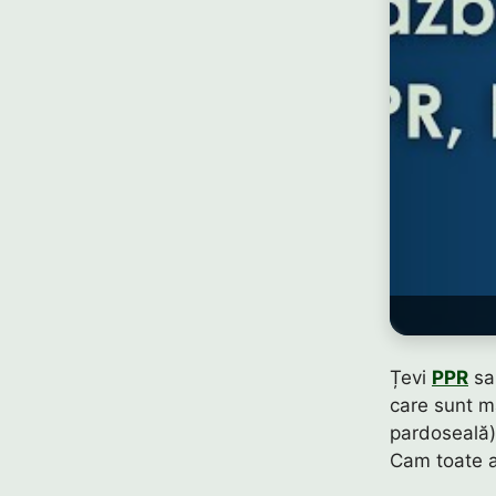
Țevi
PPR
s
care sunt ma
pardoseală)
Cam toate au