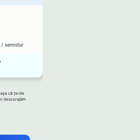
 / semidur
e
 așa că țevile
Noi descurajăm