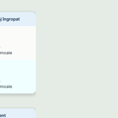
j îngropat
L
 moale
L
 moale
ent