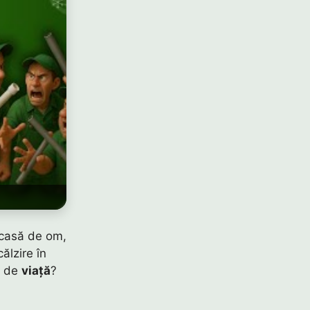
 casă de om,
ălzire în
a de
viață
?