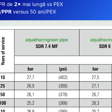
PPR de
2×
mai lungă vs PEX
/
PPR
versus 50 ani/PEX