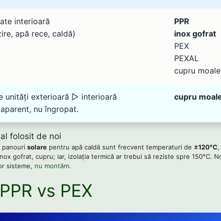
ate interioară
PPR
ire, apă rece, caldă)
inox gofrat
PEX
PEXAL
cupru moale
e unități exterioară ▻ interioară
cupru moal
parent, nu îngropat.
al folosit de noi
cu panouri
solare
pentru apă caldă sunt frecvent temperaturi de
±120°C
,
inox gofrat, cupru; iar, izolația termică ar trebui să reziste spre 150°C. 
or sisteme,
nu montăm
.
 PPR vs PEX