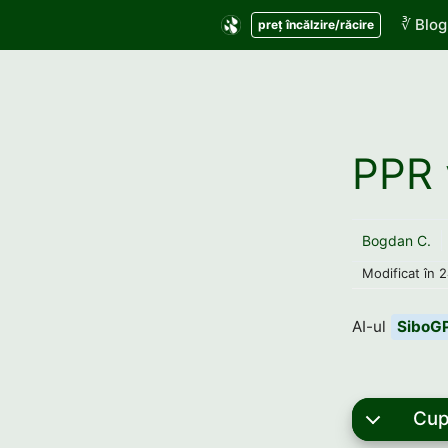
Sari
∛ Blog
preț încălzire/răcire
la
conținut
PPR 
Bogdan C.
Modificat în
2
AI-ul
SiboG
Cup