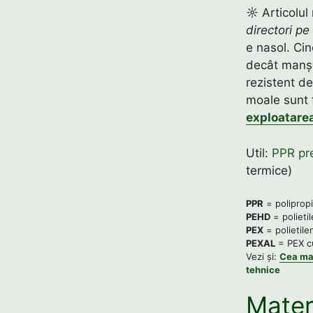
☼ Articolul 
directori pe
e nasol. Ci
decât manșo
rezistent de
moale sunt 
exploatare
Util:
PPR pr
termice)
PPR
= poliprop
PEHD
= polietil
PEX
= polietile
PEXAL
= PEX cu
Vezi și:
Cea ma
tehnice
Materi