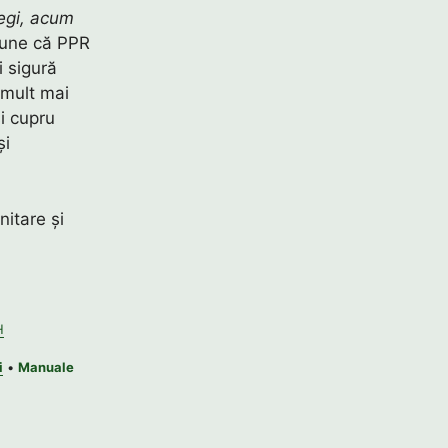
legi, acum
pune că PPR
i sigură
 mult mai
și cupru
și
nitare și
H
i
•
Manuale