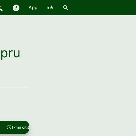
App
5★
upru
17mn citit