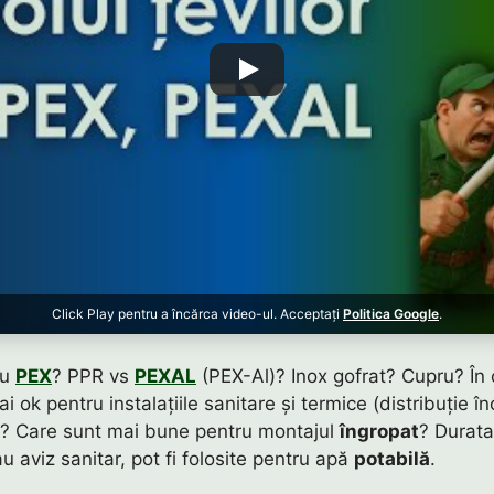
Click Play pentru a încărca video-ul. Acceptați
Politica Google
.
au
PEX
? PPR vs
PEXAL
(PEX-Al)? Inox gofrat? Cupru? În
i ok pentru instalațiile sanitare și termice (distribuție înc
? Care sunt mai bune pentru montajul
îngropat
? Durat
 aviz sanitar, pot fi folosite pentru apă
potabilă
.