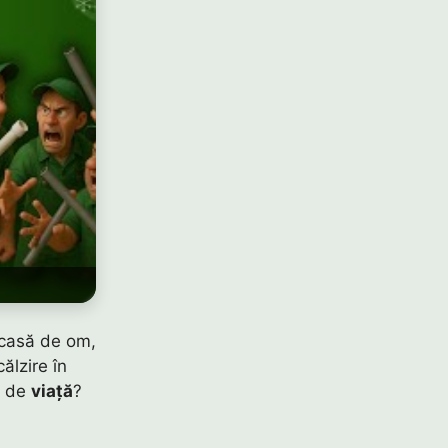
 casă de om,
ălzire în
a de
viață
?