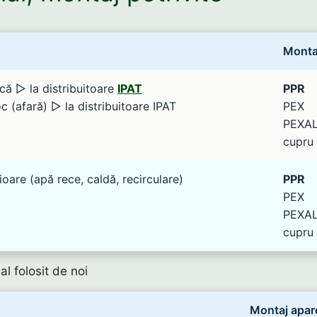
Monta
că ▻ la distribuitoare
IPAT
PPR
 (afară) ▻ la distribuitoare IPAT
PEX
PEXA
cupru
ioare (apă rece, caldă, recirculare)
PPR
PEX
PEXA
cupru
al folosit de noi
Montaj apar