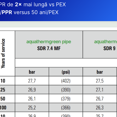
PPR de
2×
mai lungă vs PEX
/
PPR
versus 50 ani/PEX