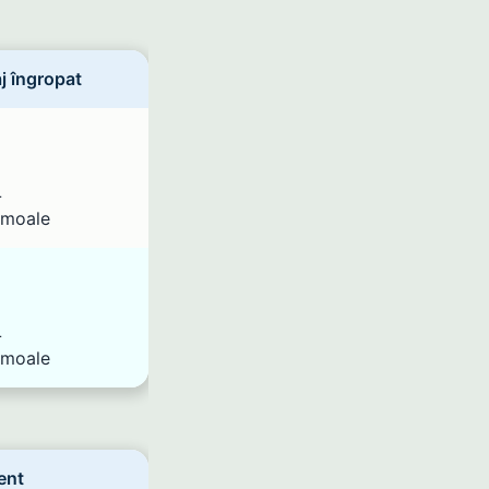
j îngropat
L
 moale
L
 moale
ent