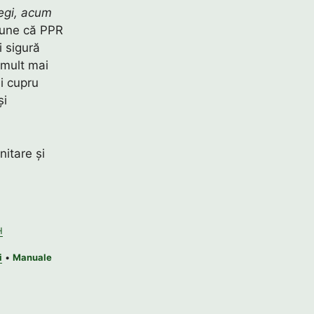
legi, acum
pune că PPR
i sigură
 mult mai
și cupru
și
nitare și
H
i
•
Manuale