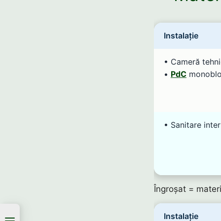
Instalație
• Cameră tehni
•
PdC
monobloc
• Sanitare inter
Îngroșat = materi
Instalație