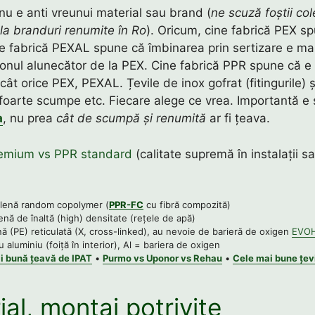
nu e anti vreunui material sau brand (
ne scuză foștii co
 la branduri renumite în Ro
). Oricum, cine fabrică PEX s
ne fabrică PEXAL spune că îmbinarea prin sertizare e ma
nul alunecător de la PEX. Cine fabrică PPR spune că e
cât orice PEX, PEXAL. Țevile de inox gofrat (fitingurile) 
foarte scumpe etc. Fiecare alege ce vrea. Importantă e 
a
, nu prea
cât de scumpă și renumită
ar fi țeava.
emium vs PPR standard
(calitate supremă în instalații sa
ilenă random copolymer (
PPR-FC
cu fibră compozită)
enă de înaltă (high) densitate (rețele de apă)
nă (PE) reticulată (X, cross-linked), au nevoie de barieră de oxigen
EVO
 aluminiu (foiță în interior), Al = bariera de oxigen
i bună țeavă de IPAT
•
Purmo vs Uponor vs Rehau
•
Cele mai bune țev
al, montaj potrivite