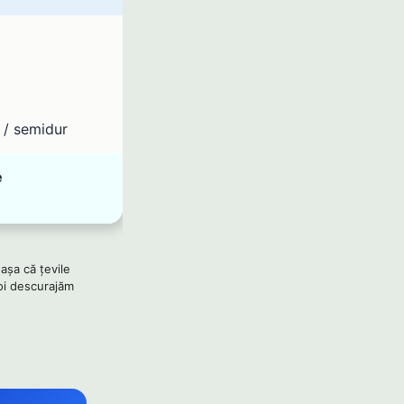
 / semidur
e
 așa că țevile
Noi descurajăm