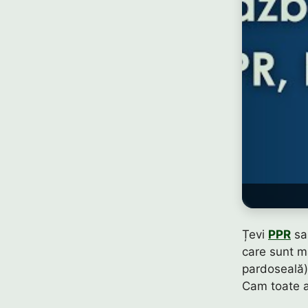
Țevi
PPR
s
care sunt ma
pardoseală)
Cam toate au