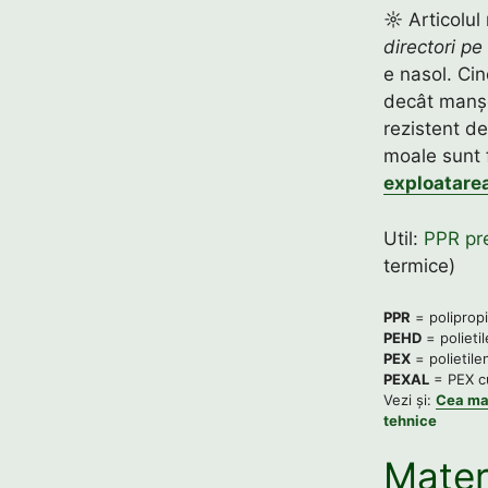
☼ Articolul 
directori pe
e nasol. Ci
decât manșo
rezistent de
moale sunt 
exploatare
Util:
PPR pr
termice)
PPR
= poliprop
PEHD
= polietil
PEX
= polietile
PEXAL
= PEX cu
Vezi și:
Cea ma
tehnice
Materi