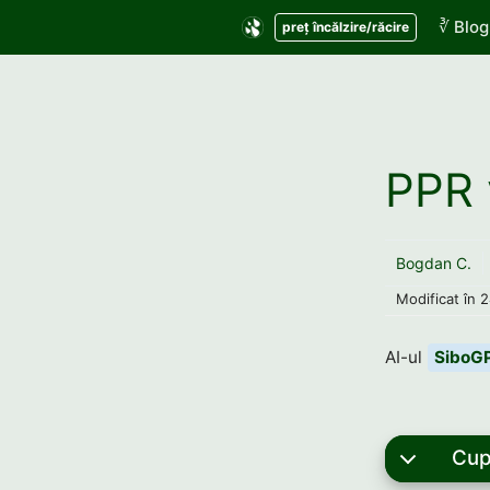
Sari
∛ Blog
preț încălzire/răcire
la
conținut
PPR 
Bogdan C.
Modificat în
2
AI-ul
SiboG
Cup