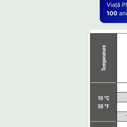
Viață 
100
ani