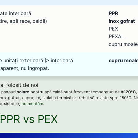
ate interioară
PPR
ire, apă rece, caldă)
inox gofrat
PEX
PEXAL
cupru moale
e unități exterioară ▻ interioară
cupru moal
parent, nu îngropat.
al folosit de noi
cu panouri
solare
pentru apă caldă sunt frecvent temperaturi de
±120°C
,
inox gofrat, cupru; iar, izolația termică ar trebui să reziste spre 150°C. 
or sisteme,
nu montăm
.
 PPR vs PEX