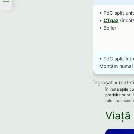
• PdC split unit
•
CTgaz
(încălz
• Boiler
• PdC split într
Montăm numai a
Îngroșat = materi
În instalațiile 
potrivite sunt: 
folosirea acest
Viață