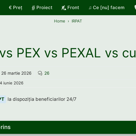
€ Preț
∯ Proiect
Front
♫ Ce [nu] facem
Home
IRPAT
vs PEX vs PEXAL vs c
26 martie 2026
26
4 iunie 2026
PT
la dispoziția beneficiarilor 24/7
rins