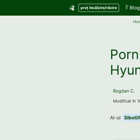
Sari
∛ Blog
preț încălzire/răcire
la
conținut
Ho
Porn
Hyun
Bogdan C.
Modificat în
1
AI-ul
SiboG