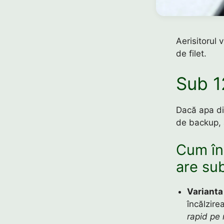
Aerisitorul 
de filet.
Sub 1
Dacă apa din
de backup, 
Cum în
are su
Varianta
încălzir
rapid pe