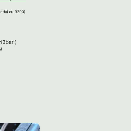
undai cu R290)
(43bari)
!