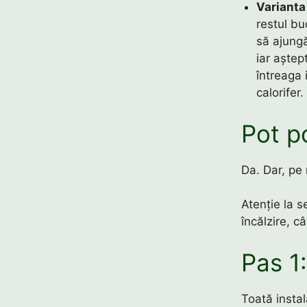
Varianta
restul bu
să ajung
iar aște
întreaga 
calorifer.
Pot p
Da. Dar, pe 
Atenție la s
încălzire, câ
Pas 1:
Toată instal