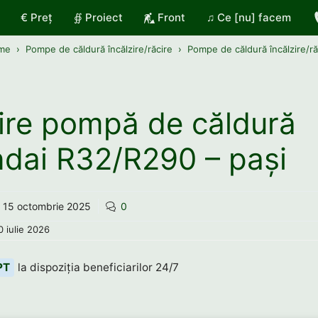
€ Preț
∯ Proiect
Front
♫ Ce [nu] facem
me
Pompe de căldură încălzire/răcire
Pompe de căldură încălzire/ră
ire pompă de căldură
dai R32/R290 – pași
15 octombrie 2025
0
0 iulie 2026
PT
la dispoziția beneficiarilor 24/7