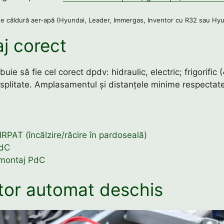
 căldură aer-apă (Hyundai, Leader, Immergas, Inventor cu R32 sau Hy
j corect
buie să fie cel corect dpdv: hidraulic, electric; frigorific 
splitate. Amplasamentul și distanțele minime respectate
:
RPAT (încălzire/răcire în pardoseală)
PdC
montaj PdC
itor automat deschis