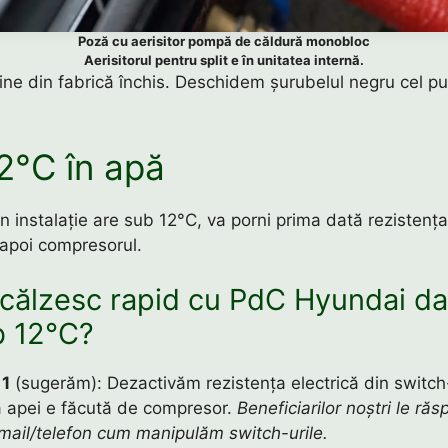
Poză cu aerisitor pompă de căldură monobloc
Aerisitorul pentru split e în unitatea internă.
vine din fabrică închis. Deschidem șurubelul negru cel p
2°C în apă
 instalație are sub 12°C, va porni prima dată rezistența
apoi compresorul.
călzesc rapid cu PdC Hyundai d
b 12°C?
 1
(sugerăm): Dezactivăm rezistența electrică din switch-
ea apei e făcută de compresor.
Beneficiarilor noștri le r
 mail/telefon cum manipulăm switch-urile.