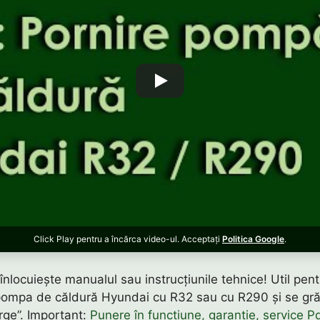
Click Play pentru a încărca video-ul. Acceptați
Politica Google
.
 înlocuiește manualul sau instrucțiunile tehnice! Util pent
ompa de căldură Hyundai cu R32 sau cu R290 și se gră
ge”. Important:
Punere în funcțiune, garanție, service 