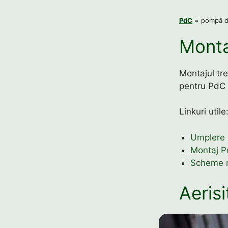
PdC
= pompă de
Monta
Montajul tre
pentru PdC 
Linkuri utile
Umplere I
Montaj 
Scheme 
Aeris