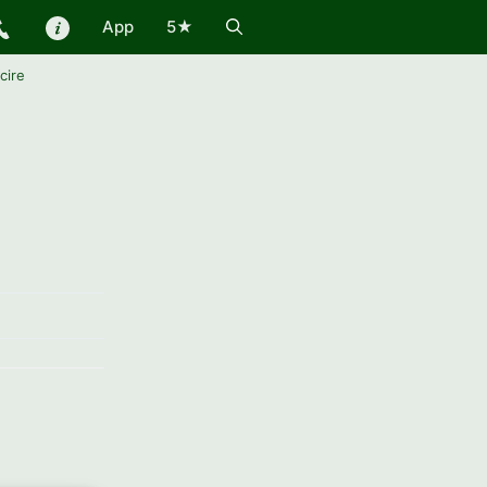
App
5★
cire