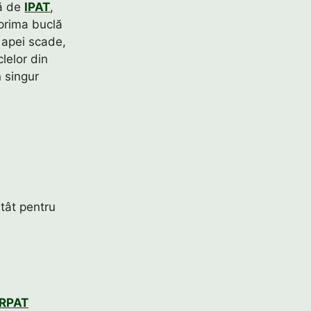
lă de
IPAT
,
 prima buclă
 apei scade,
lelor din
n singur
atât pentru
IRPAT