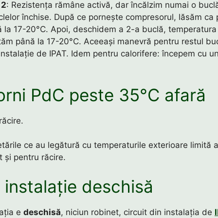
 2
: Rezistența rămâne activă, dar încălzim numai o buc
clelor închise. După ce pornește compresorul, lăsăm ca
ă la 17-20°C. Apoi, deschidem a 2-a buclă, temperatura
ptăm până la 17-20°C. Aceeași manevră pentru restul buc
instalație de IPAT. Idem pentru calorifere: începem cu u
orni PdC peste 35°C afară
răcire.
etările ce au legătură cu temperaturile exterioare limită 
t și pentru răcire.
 instalație deschisă
ația e
deschisă
, niciun robinet, circuit din instalația de