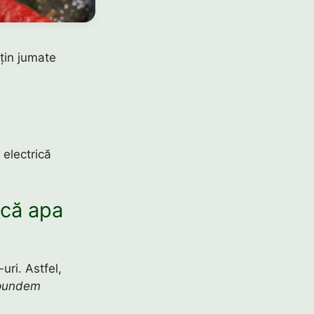
uțin jumate
 electrică
acă apa
uri. Astfel,
ăspundem