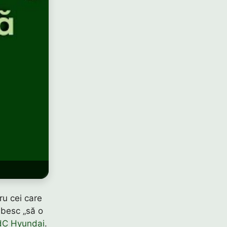
ru cei care
besc „să o
PdC Hyundai
.