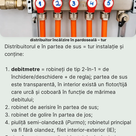
distribuitor încălzire în pardoseală – tur
Distribuitorul e în partea de sus = tur instalație și
conține:
debitmetre
= robineți de tip 2-în-1 = de
închidere/deschidere + de reglaj; partea de sus
este transparentă, în interior există un flotor/tijă
care urcă și coboară în funcție de mărimea
debitului;
robinet de aerisire în partea de sus;
robinet de golire în partea de jos;
piuliță semi-olandeză (
Purmo
); robinetul principal
va fi fără olandez, filet interior-exterior (IE);