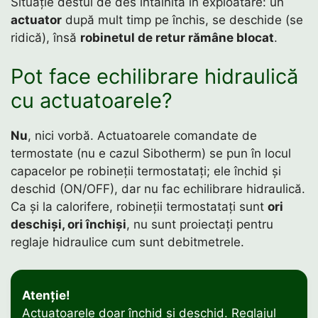
Situație destul de des întâlnită în exploatare: un
actuator
după mult timp pe închis, se deschide (se
ridică), însă
robinetul de retur rămâne blocat
.
Pot face echilibrare hidraulică
cu actuatoarele?
Nu
, nici vorbă. Actuatoarele comandate de
termostate (nu e cazul Sibotherm) se pun în locul
capacelor pe robineții termostatați; ele închid și
deschid (ON/OFF), dar nu fac echilibrare hidraulică.
Ca și la calorifere, robineții termostatați sunt
ori
deschiși, ori închiși
, nu sunt proiectați pentru
reglaje hidraulice cum sunt debitmetrele.
Atenție!
Actuatoarele doar închid și deschid. Reglajul