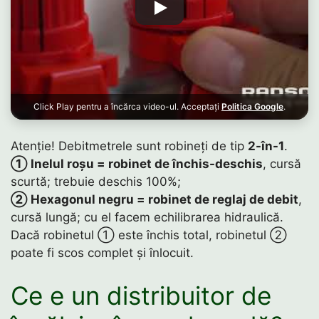
Click Play pentru a încărca video-ul. Acceptați
Politica Google
.
Atenție! Debitmetrele sunt robineți de tip
2-în-1
.
① Inelul roșu = robinet de închis-deschis
, cursă
scurtă; trebuie deschis 100%;
② Hexagonul negru = robinet de reglaj de debit
,
cursă lungă; cu el facem echilibrarea hidraulică.
Dacă robinetul ① este închis total, robinetul ②
poate fi scos complet și înlocuit.
Ce e un distribuitor de