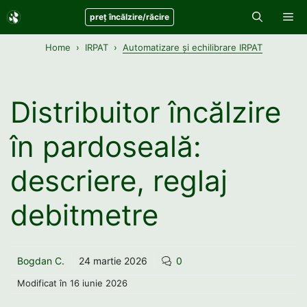
Sari
Me
preț încălzire/răcire
la
conținut
Home
IRPAT
Automatizare și echilibrare IRPAT
Distribuitor încălzire
în pardoseală:
descriere, reglaj
debitmetre
Bogdan C.
24 martie 2026
0
Modificat în
16 iunie 2026