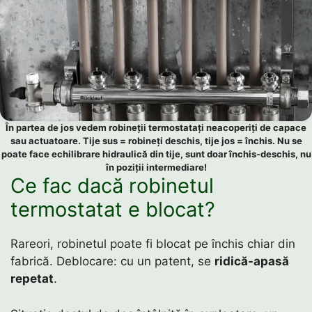
În partea de jos vedem robineții termostatați neacoperiți de capace
sau actuatoare. Tije sus = robineți deschis, tije jos = închis. Nu se
poate face echilibrare hidraulică din tije, sunt doar închis-deschis, nu
în poziții intermediare!
Ce fac dacă robinetul
termostatat e blocat?
Rareori, robinetul poate fi blocat pe închis chiar din
fabrică. Deblocare: cu un patent, se
ridică-apasă
repetat
.