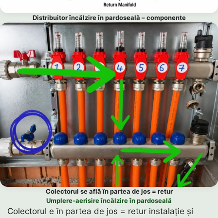
Distribuitor încălzire în pardoseală – componente
Colectorul se află în partea de jos = retur
Umplere-aerisire încălzire în pardoseală
Colectorul e în partea de jos = retur instalație și