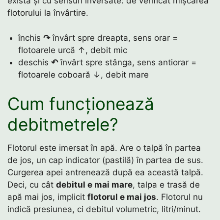
există și cu sensuri inversate: de verificat mișcarea
flotorului la învârtire.
închis
↷
învârt spre dreapta, sens orar =
flotoarele urcă ↑, debit mic
deschis
↶
învârt spre stânga, sens antiorar =
flotoarele coboară ↓, debit mare
Cum funcționează
debitmetrele?
Flotorul este imersat în apă. Are o talpă în partea
de jos, un cap indicator (pastilă) în partea de sus.
Curgerea apei antrenează după ea această talpă.
Deci, cu cât
debitul e mai mare
, talpa e trasă de
apă mai jos, implicit
flotorul e mai jos
. Flotorul nu
indică presiunea, ci debitul volumetric, litri/minut.