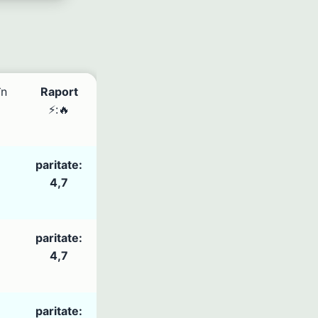
în
Raport
⚡:🔥
paritate:
4,7
paritate:
4,7
paritate: