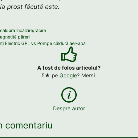
ția prost făcută este.
ăldură încălzire/răcire
magnetită păreri
ți Electric GPL vs Pompe căldură aer-apă
A fost de folos articolul?
5★ pe
Google
? Mersi.
Despre autor
n comentariu