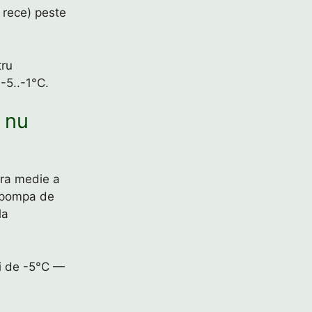
 rece) peste
tru
-5..-1°C.
 nu
ura medie a
, pompa de
la
ri de -5°C —