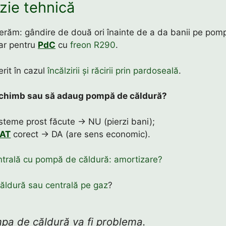
zie tehnică
erăm: gândire de două ori înainte de a da banii pe pom
iar pentru
PdC
cu
freon R290
.
rit în cazul
încălzirii și răcirii prin pardoseală
.
schimb sau să adaug pompă de căldură?
steme prost făcute → NU (pierzi bani);
PAT
corect → DA (are sens economic).
entrală cu pompă de căldură: amortizare?
ldură sau centrală pe gaz
?
pa de căldură va fi problema.