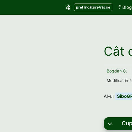
Sari
∛ Blog
preț încălzire/răcire
la
conținut
Cât 
Bogdan C.
Modificat în
2
AI-ul
SiboG
Cup