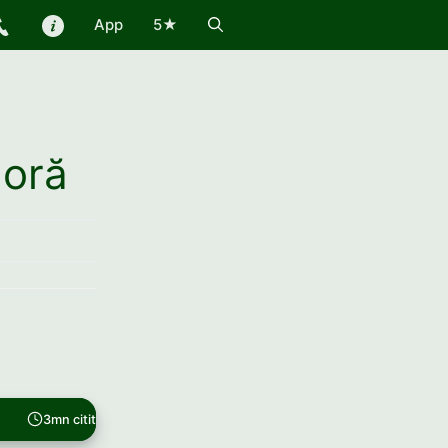
App
5★
×oră
3mn citit