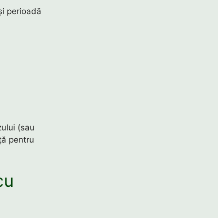
și perioadă
ului (sau
nță pentru
cu