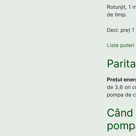
Rotunjit, 1 
de timp.
Deci: preț 1
Liste puteri
Parit
Prețul ener
de 3,6 ori c
pompa de c
Când 
pompă