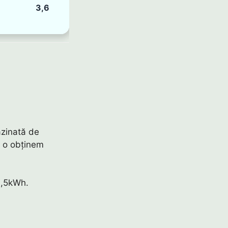
3,6
azinată de
că o obținem
0,5kWh.