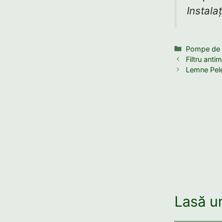
Instala
Categorii
Pompe de c
Filtru anti
Lemne Pele
Lasă u