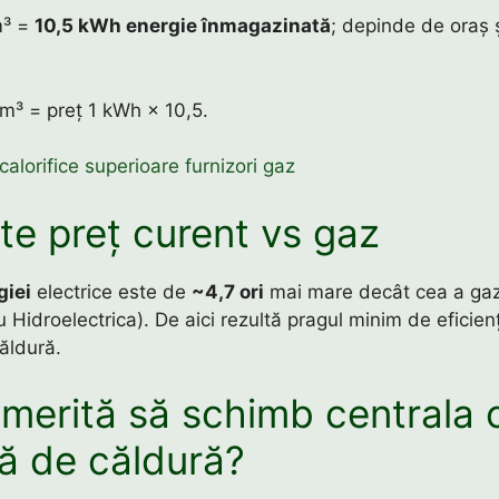
m³ =
10,5 kWh energie înmagazinată
; depinde de oraș 
 m³ = preț 1 kWh × 10,5.
 calorifice superioare furnizori gaz
ate preț curent vs gaz
giei
electrice este de
~4,7 ori
mai mare decât cea a gaz
u Hidroelectrica). De aici rezultă pragul minim de eficie
ăldură.
merită să schimb centrala 
 de căldură?