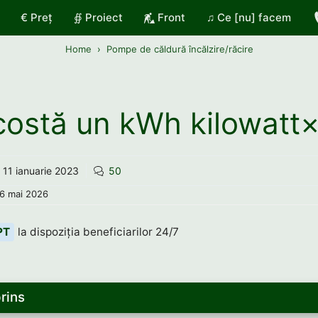
€ Preț
∯ Proiect
Front
♫ Ce [nu] facem
Home
Pompe de căldură încălzire/răcire
costă un kWh kilowatt
11 ianuarie 2023
50
6 mai 2026
PT
la dispoziția beneficiarilor 24/7
rins