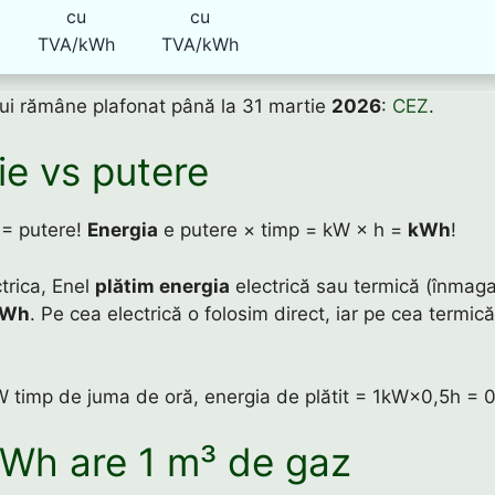
cu
cu
TVA/kWh
TVA/kWh
lui rămâne plafonat până la 31 martie
2026
:
CEZ
.
ie vs putere
 = putere!
Energia
e putere × timp = kW × h =
kWh
!
trica, Enel
plătim energia
electrică sau termică (înmag
kWh
. Pe cea electrică o folosim direct, iar pe cea termi
timp de juma de oră, energia de plătit = 1kW×0,5h = 
kWh are 1 m³ de gaz