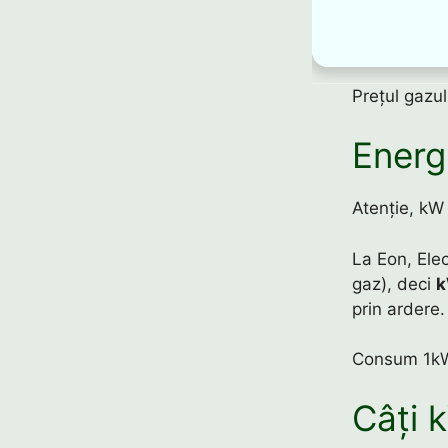
Prețul gazu
Energ
Atenție, kW
La Eon, Elec
gaz), deci
prin ardere.
Consum 1kW 
Câți 