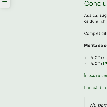
Conclu
Așa că, sug
căldură, ch
Complet dife
Merită să 
PdC în si
PdC în
I
Înlocuire c
Pompă de că
Nu pom