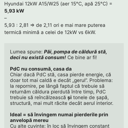
Hyundai 12kW A15/W25 (aer 15°C, apă 25°C) =
5,93 kW
–
5,93 : 2,81 ⇒ de 2,11 ori e mai mare puterea
termică minimă a celei de 12kW vs 6kW.
Lumea spune: 
Păi, pompa de căldură stă, 
deci nu există consum!
 Ce bine ar fi! 
PdC nu consumă, casa da
Chiar dacă PdC stă, casa pierde energie, că 
doar tot mai caldă e decât „gerul”. Problema: 
la repornire, pe lângă faptul că trebuie să 
returnăm căldura pierdută între timp, PdC 
trebuie să reîncălzească 
și
 tonele de șapă, 
structură, mai mult răcite decât aerul interior. 
Ideal = să învingem numai pierderile prin 
anvelopă mereu
Cu alte cuvinte: în loc să învingem constant 