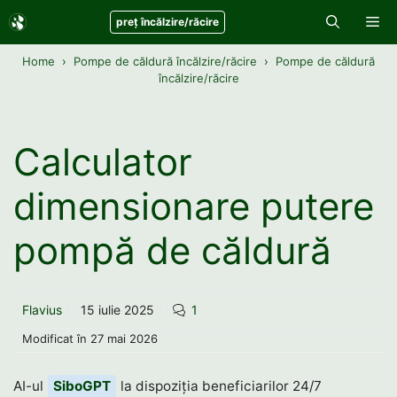
Sari
Me
preț încălzire/răcire
la
conținut
Home
Pompe de căldură încălzire/răcire
Pompe de căldură
încălzire/răcire
Calculator
dimensionare putere
pompă de căldură
Flavius
15 iulie 2025
1
Modificat în
27 mai 2026
AI-ul
SiboGPT
la dispoziția beneficiarilor 24/7