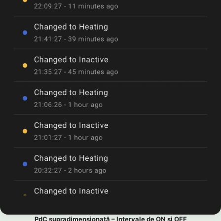
PdC supradimensionată – Intervale de ON și OFF