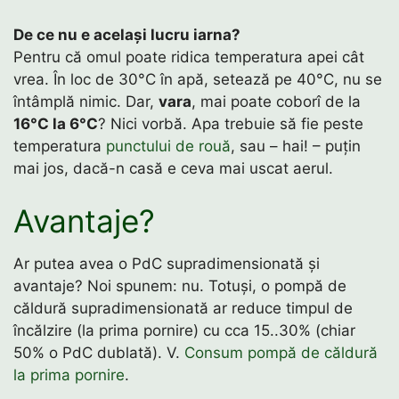
De ce nu e același lucru iarna?
Pentru că omul poate ridica temperatura apei cât
vrea. În loc de 30°C în apă, setează pe 40°C, nu se
întâmplă nimic. Dar,
vara
, mai poate coborî de la
16°C la 6°C
? Nici vorbă. Apa trebuie să fie peste
temperatura
punctului de rouă
, sau – hai! – puțin
mai jos, dacă-n casă e ceva mai uscat aerul.
Avantaje?
Ar putea avea o PdC supradimensionată și
avantaje? Noi spunem: nu. Totuși, o pompă de
căldură supradimensionată ar reduce timpul de
încălzire (la prima pornire) cu cca 15..30% (chiar
50% o PdC dublată). V.
Consum pompă de căldură
la prima pornire
.