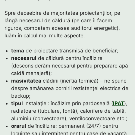
Spre deosebire de majoritatea proiectanților, pe
lângă necesarul de căldură (pe care îl facem
riguros, combatem adesea auditorul energetic),
luăm în calcul mai multe aspecte.
tema
de proiectare transmisă de beneficiar;
necesarul
de căldură pentru încălzire
(desconsiderăm necesarul pentru preparare apă
caldă menajeră);
masivitatea
clădirii (inerția termică) – ne spune
despre amânarea pornirii rezistenței electrice de
backup;
tipul
instalației: încălzire prin pardoseală (
IPAT
),
radiatoare (tubulare, fontă), calorifere de tablă,
aluminiu (convectoare), ventiloconvectoare etc.;
orarul
de încălzire: permanent (24/7) pentru
locuințe sau intermitent pentru case de vacanță