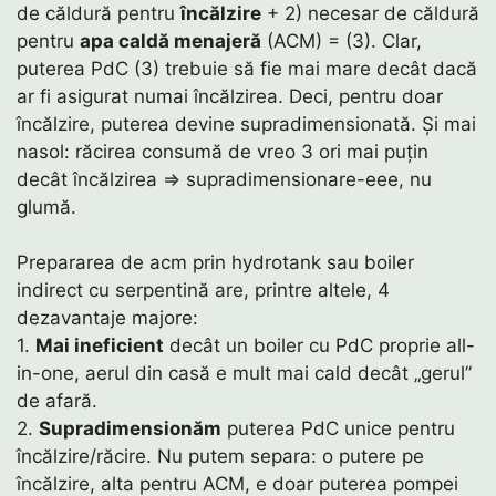
de căldură pentru
încălzire
+ 2) necesar de căldură
pentru
apa caldă menajeră
(ACM) = (3). Clar,
puterea PdC (3) trebuie să fie mai mare decât dacă
ar fi asigurat numai încălzirea. Deci, pentru doar
încălzire, puterea devine supradimensionată. Și mai
nasol: răcirea consumă de vreo 3 ori mai puțin
decât încălzirea ⇒ supradimensionare-eee, nu
glumă.
Prepararea de acm prin hydrotank sau boiler
indirect cu serpentină are, printre altele, 4
dezavantaje majore:
1.
Mai ineficient
decât un boiler cu PdC proprie all-
in-one, aerul din casă e mult mai cald decât „gerul”
de afară.
2.
Supradimensionăm
puterea PdC unice pentru
încălzire/răcire. Nu putem separa: o putere pe
încălzire, alta pentru ACM, e doar puterea pompei