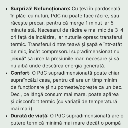
Surpriză! Nefuncționare
: Cu țevi în pardoseală
în plăci cu nuturi, PdC nu poate face răcire, sau
răcește precar, pentru că merge 1 minut iar 5
minute stă. Necesarul de răcire e mai mic de 3-4
ori față de încălzire, iar nuturile opresc transferul
termic. Transferul dintre țeavă și șapă e într-atât
de mic, încât compresorul supradimensionat nu
„
riscă
” să urce la presiunile mari necesare și să
nu aibă unde descărca energia generată.
Confort
: O PdC supradimensionată poate chiar
supraîncălzi casa, pentru că are un timp minim
de funcționare și nu pornește/oprește ca un bec.
Deci, pe lângă consum mai mare, poate apărea
și disconfort termic (cu variații de temperatură
mai mari).
Durată de viață
: O PdC supradimensionată are o
putere termică minimă mai mare decât o pompă