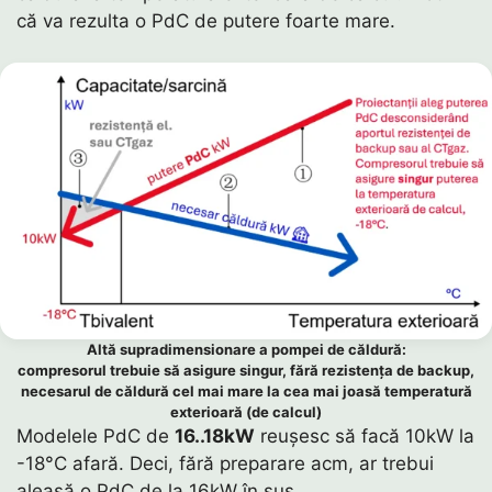
că va rezulta o PdC de putere foarte mare.
Altă supradimensionare a pompei de căldură:
compresorul trebuie să asigure singur, fără rezistența de backup,
necesarul de căldură cel mai mare la cea mai joasă temperatură
exterioară (de calcul)
Modelele PdC de
16..18kW
reușesc să facă 10kW la
-18°C afară. Deci, fără preparare acm, ar trebui
aleasă o PdC de la 16kW în sus.