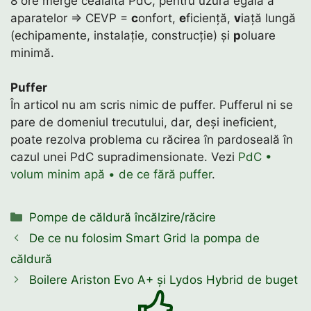
8 ore merge cealaltă PdC, pentru uzură egală a
aparatelor ⇒ CEVP =
c
onfort,
e
ficiență,
v
iață lungă
(echipamente, instalație, construcție) și
p
oluare
minimă.
Puffer
În articol nu am scris nimic de puffer. Pufferul ni se
pare de domeniul trecutului, dar, deși ineficient,
poate rezolva problema cu răcirea în pardoseală în
cazul unei PdC supradimensionate. Vezi
PdC •
volum minim apă • de ce fără puffer
.
Categorii
Pompe de căldură încălzire/răcire
De ce nu folosim Smart Grid la pompa de
căldură
Boilere Ariston Evo A+ și Lydos Hybrid de buget