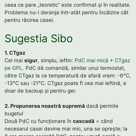
ceea ce pare „teoretic” este confirmat și în realitate.
Problema nu-i deranja într-atât pentru încălzire cât
pentru răcirea casei.
Sugestia Sibo
1. CTgaz
Cel mai
sigur
, simplu, ieftin:
PdC mai mică
+
CTgaz
pe GPL
. PdC dă comandă, similar unui termostat,
către CTgaz la ce temperatură de afară vrem: -6°C,
-13°C sau -21°C. CTgaz poate fi cea mai ieftină, e
doar de backup și pentru ger.
2. Propunerea noastră supremă
dacă permite
bugetul
Două PdC cu funcționare în
cascadă
= când
necesarul casei devine mai mic, una se oprește; la