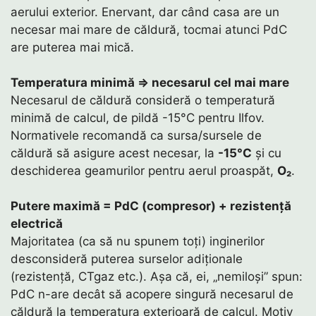
aerului exterior. Enervant, dar când casa are un
necesar mai mare de căldură, tocmai atunci PdC
are puterea mai mică.
Temperatura minimă ⇒ necesarul cel mai mare
Necesarul de căldură consideră o temperatură
minimă de calcul, de pildă -15°C pentru Ilfov.
Normativele recomandă ca sursa/sursele de
căldură să asigure acest necesar, la
-15°C
și cu
deschiderea geamurilor pentru aerul proaspăt,
O₂
.
Putere maximă = PdC (compresor) + rezistență
electrică
Majoritatea (ca să nu spunem toți) inginerilor
desconsideră puterea surselor adiționale
(rezistență, CTgaz etc.). Așa că, ei, „nemiloși” spun:
PdC n-are decât să acopere singură necesarul de
căldură la temperatura exterioară de calcul. Motiv