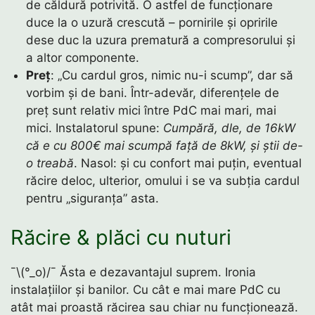
de căldură potrivită. O astfel de funcționare
duce la o uzură crescută – pornirile și opririle
dese duc la uzura prematură a compresorului și
a altor componente.
Preț
: „Cu cardul gros, nimic nu-i scump”, dar să
vorbim și de bani. Într-adevăr, diferențele de
preț sunt relativ mici între PdC mai mari, mai
mici. Instalatorul spune:
Cumpără, dle, de 16kW
că e cu 800€ mai scumpă față de 8kW, și știi de-
o treabă
. Nasol: și cu confort mai puțin, eventual
răcire deloc, ulterior, omului i se va subția cardul
pentru „siguranța” asta.
Răcire & plăci cu nuturi
¯\(°_o)/¯ Ăsta e dezavantajul suprem. Ironia
instalațiilor și banilor. Cu cât e mai mare PdC cu
atât mai proastă răcirea sau chiar nu funcționează.