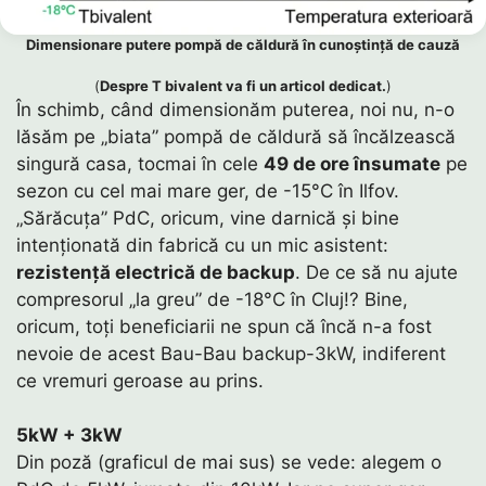
Dimensionare putere pompă de căldură în cunoștință de cauză
(
Despre T bivalent va fi un articol dedicat.
)
În schimb, când dimensionăm puterea, noi nu, n-o
lăsăm pe „biata” pompă de căldură să încălzească
singură casa, tocmai în cele
49 de ore însumate
pe
sezon cu cel mai mare ger, de -15°C în Ilfov.
„Sărăcuța” PdC, oricum, vine darnică și bine
intenționată din fabrică cu un mic asistent:
rezistență electrică de backup
. De ce să nu ajute
compresorul „la greu” de -18°C în Cluj!? Bine,
oricum, toți beneficiarii ne spun că încă n-a fost
nevoie de acest Bau-Bau backup-3kW, indiferent
ce vremuri geroase au prins.
5kW + 3kW
Din poză (graficul de mai sus) se vede: alegem o