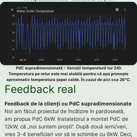
PdC supradimensionată – Variații temperatură tur 24h
Temperatura pe retur este mai stabilă pentru că apa primește
aproximativ temperatura șapei calde. În cazul de aici cca 26°C.
Feedback real
Feedback de la clienți cu PdC supradimensionate
Noi am făcut proiectul de încălzire în pardoseală,
am propus PdC 6kW. Instalatorul a montat PdC de
12kW, că „noi suntem proști”. După două ierni/veri,
vreo 3-4 beneficiari vor să le schimbe cu 6kW. Deci,