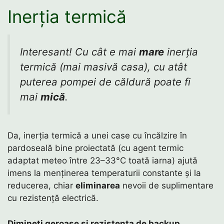
Inerția termică
Interesant! Cu cât e mai
mare
inerția
termică (mai masivă casa), cu atât
puterea pompei de căldură poate fi
mai
mică
.
Da, inerția termică a unei case cu încălzire în
pardoseală bine proiectată (cu agent termic
adaptat meteo între 23–33°C toată iarna) ajută
imens la menținerea temperaturii constante și la
reducerea, chiar
eliminarea
nevoii de suplimentare
cu rezistență electrică.
Dimineți geroase și rezistența de backup