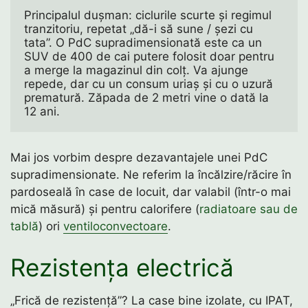
Principalul dușman: ciclurile scurte și regimul 
tranzitoriu, repetat „dă-i să sune / șezi cu 
tata”. O PdC supradimensionată este ca un 
SUV de 400 de cai putere folosit doar pentru 
a merge la magazinul din colț. Va ajunge 
repede, dar cu un consum uriaș și cu o uzură 
prematură. Zăpada de 2 metri vine o dată la 
12 ani.
Mai jos vorbim despre dezavantajele unei PdC
supradimensionate. Ne referim la încălzire/răcire în
pardoseală în case de locuit, dar valabil (într-o mai
mică măsură) și pentru calorifere (
radiatoare sau de
tablă
) ori
ventiloconvectoare
.
Rezistența electrică
„Frică de rezistență”? La case bine izolate, cu IPAT,