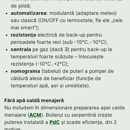
de pildă;
automatizarea
: modulantă (adaptare meteo)
sau clasică (ON/OFF cu termostate, fie ele „cele
mai smart”);
rezistența
electrică de back-up pentru
perioadele foarte reci (sub -15°C..-10°C);
centrala
pe gaz (dacă ∃) pentru back-up la
temperaturi foarte scăzute – înlocuiește
rezistența (-10°C..+2°C);
nomograma
(tabelul) de puteri a pompei de
căldură alese de beneficiar (funcție de
temperaturi apă, aer și umiditate).
Fără apă caldă menajeră
Nu includem în dimensionare prepararea apei calde
menajere (
ACM
). Boilerul cu serpentină crește
puterea instalată a
PdC
și scade eficiența, din 2
motive: