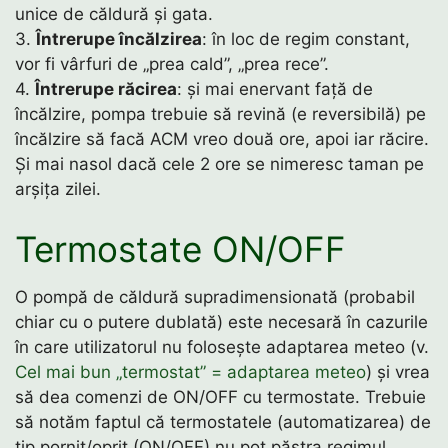
unice de căldură și gata.
3.
Întrerupe încălzirea
: în loc de regim constant,
vor fi vârfuri de „prea cald”, „prea rece”.
4.
Întrerupe răcirea
: și mai enervant față de
încălzire, pompa trebuie să revină (e reversibilă) pe
încălzire să facă ACM vreo două ore, apoi iar răcire.
Și mai nasol dacă cele 2 ore se nimeresc taman pe
arșița zilei.
Termostate ON/OFF
O pompă de căldură supradimensionată (probabil
chiar cu o putere dublată) este necesară în cazurile
în care utilizatorul nu folosește adaptarea meteo (v.
Cel mai bun „termostat” = adaptarea meteo
) și vrea
să dea comenzi de ON/OFF cu termostate. Trebuie
să notăm faptul că termostatele (automatizarea) de
tip pornit/oprit (ON/OFF) nu pot păstra regimul