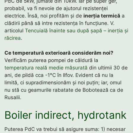
PdC de 5kW, jumate din 10kW. Iar pe super ger,
probabil, va fi nevoie de ajutorul rezistenței
electrice. Însă, noi profităm și de
inerția termică
a
clădirii până să intre rezistența în funcțiune. V.
articolul
Tencuială înainte sau după șapă – inerția și
răcirea
.
Ce temperatură exterioară considerăm noi?
Verificăm puterea pompei de căldură la
temperatura reală medie măsurată
din ultimii 30 de
ani, de pildă cca -1°C în Ilfov. Evident că nu la
limită, ci supradimensionăm și noi puțin; iar, omul
nu stă cu geamurile rabatate de Bobotează ca de
Rusalii.
Boiler indirect, hydrotank
Puterea PdC va trebui să asigure suma: 1) necesar