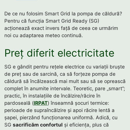
De ce nu folosim Smart Grid la pompa de căldură?
Pentru că funcția Smart Grid Ready (SG)
acționează exact invers față de ceea ce urmărim
noi cu adaptarea meteo continuă.
Preț diferit electricitate
SG e gândit pentru rețele electrice cu variații bruște
de preț sau de sarcină, ca să forțeze pompa de
căldură să încălzească mai mult sau să se oprească
complet în anumite intervale. Teoretic, pare „smart”;
practic, în instalațiile de încălzire/răcire în
pardoseală (
IRPAT
) înseamnă șocuri termice:
perioade de supraîncălzire și apoi răcire lentă a
șapei, pierzând funcționarea uniformă. Adică, cu
SG
sacrificăm confortul
și eficiența, plus că