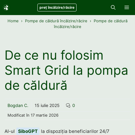
Sari
Me
preț încălzire/răcire
la
conținut
Home
Pompe de căldură încălzire/răcire
Pompe de căldură
încălzire/răcire
De ce nu folosim
Smart Grid la pompa
de căldură
Bogdan C.
15 iulie 2025
0
Modificat în
17 martie 2026
AI-ul
SiboGPT
la dispoziția beneficiarilor 24/7