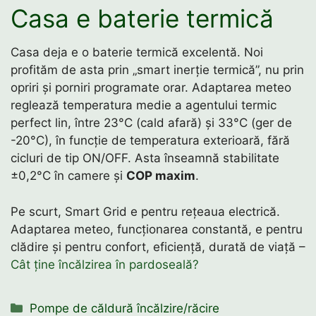
Casa e baterie termică
Casa deja e o baterie termică excelentă. Noi
profităm de asta prin „smart inerție termică”, nu prin
opriri și porniri programate orar. Adaptarea meteo
reglează temperatura medie a agentului termic
perfect lin, între 23°C (cald afară) și 33°C (ger de
-20°C), în funcție de temperatura exterioară, fără
cicluri de tip ON/OFF. Asta înseamnă stabilitate
±0,2°C în camere și
COP maxim
.
Pe scurt, Smart Grid e pentru rețeaua electrică.
Adaptarea meteo, funcționarea constantă, e pentru
clădire și pentru confort, eficiență, durată de viață –
Cât ține încălzirea în pardoseală?
Categorii
Pompe de căldură încălzire/răcire