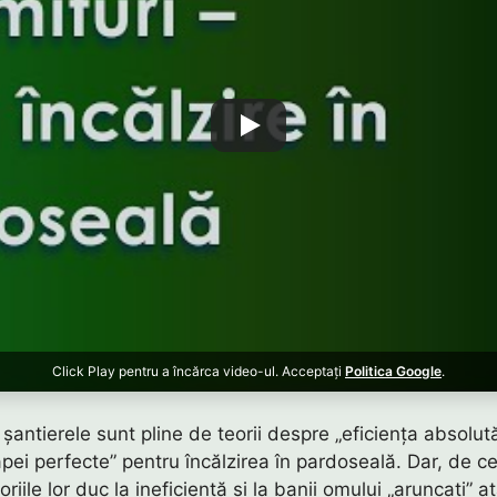
Click Play pentru a încărca video-ul. Acceptați
Politica Google
.
i șantierele sunt pline de teorii despre „eficiența absolută
pei perfecte” pentru încălzirea în pardoseală. Dar, de c
oriile lor duc la ineficiență și la banii omului „aruncați” at