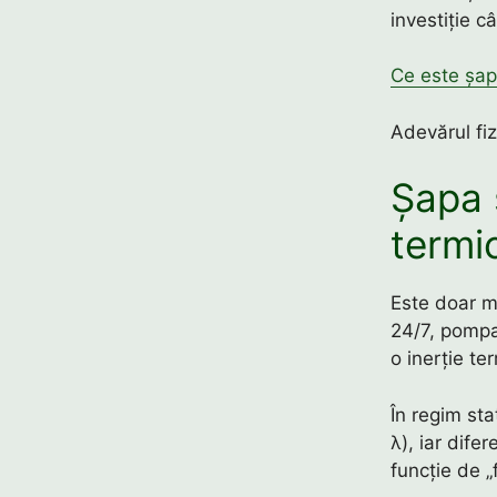
investiție câ
Ce este șap
Adevărul fiz
Șapa 
termi
Este doar ma
24/7, pompa 
o inerție t
În regim sta
λ), iar dif
funcție de „