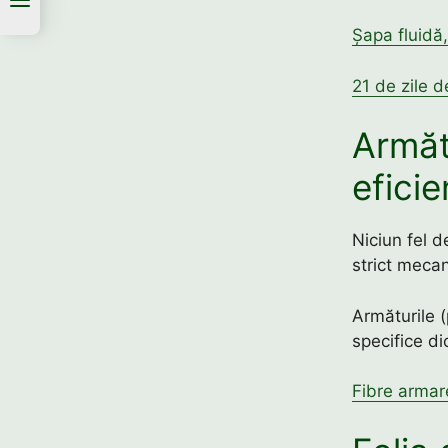
Șapa fluidă,
21 de zile d
Armăt
eficie
Niciun fel d
strict mecan
Armăturile (
specifice di
Fibre armare