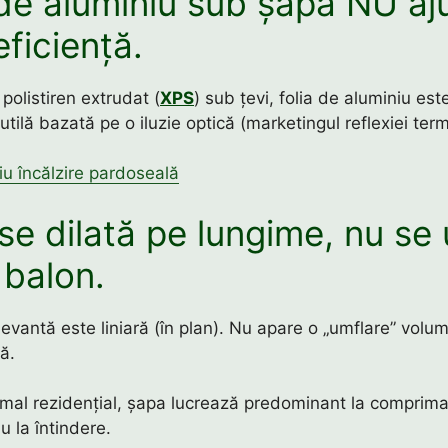
 de aluminiu sub șapă NU aj
eficiență.
polistiren extrudat (
XPS
) sub țevi, folia de aluminiu est
nutilă bazată pe o iluzie optică (marketingul reflexiei term
iu încălzire pardoseală
se dilată pe lungime, nu se
 balon.
levantă este liniară (în plan). Nu apare o „umflare” volum
ă.
rmal rezidențial, șapa lucrează predominant la comprimar
nu la întindere.