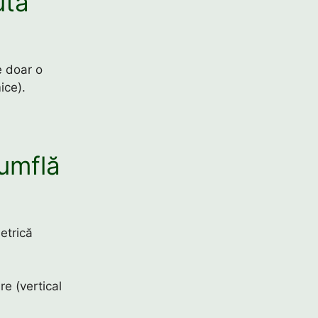
ută
e doar o
ice).
 umflă
etrică
e (vertical