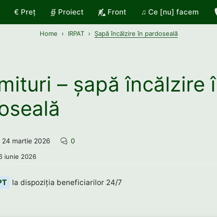
€ Preț
∯ Proiect
Front
♫ Ce [nu] facem
Home
IRPAT
Șapă încălzire în pardoseală
mituri – șapă încălzire 
oseală
24 martie 2026
0
6 iunie 2026
PT
la dispoziția beneficiarilor 24/7