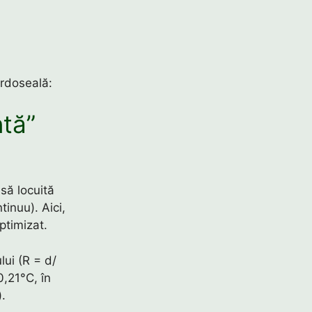
ardoseală:
ntă”
asă locuită
inuu). Aici,
ptimizat.
lui (R = d/
,21°C, în
.