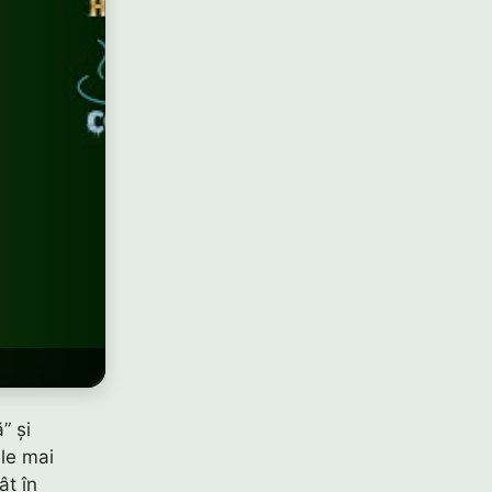
” și
ele mai
ât în