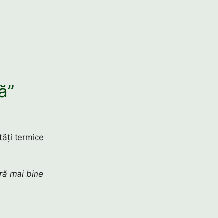
ă
ă”
tăți termice
ară mai bine