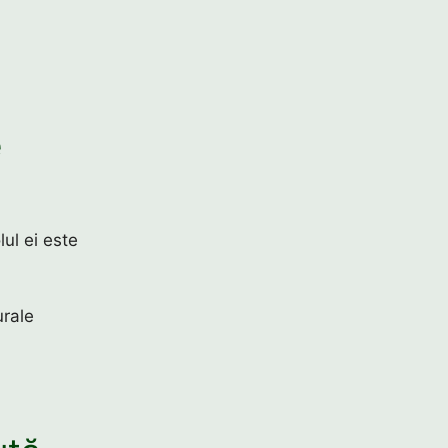
e
ul ei este
urale