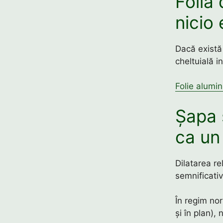
Folia
nicio 
Dacă există 
cheltuială i
Folie alumin
Șapa 
ca un
Dilatarea re
semnificativ
În regim no
și în plan), 