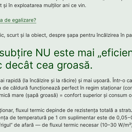
t și în exploatarea mulților ani ce vin.
a de egalizare?
ic, scurt și la obiect, despre șapa pentru încălzirea în p
subțire NU este mai „eficie
c decât cea groasă.
i rapidă (la încălzire și la răcire) și mai ușoară. Într-o c
de căldură funcționează perfect în regim staționar (cont
ermică mare (șapă groasă) = confort superior și consum o
ționar, fluxul termic depinde de rezistența totală a stratu
erența de temperatură pe 1 cm suplimentar este de 0,05−0
frigul” de afară — de fluxul termic necesar (10–30 W/m²)