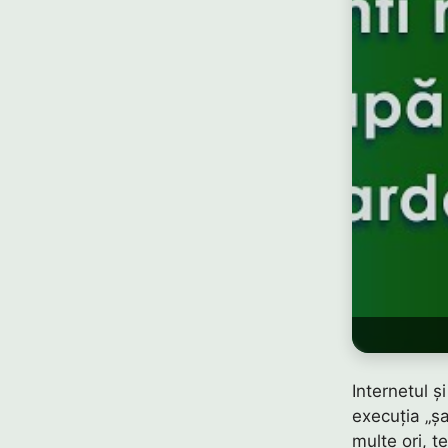
Internetul ș
execuția „șa
multe ori, te