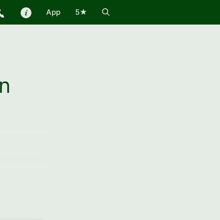
App
5★
în