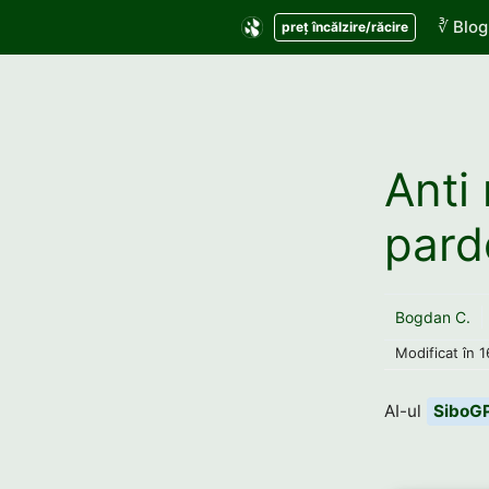
Sari
∛ Blog
preț încălzire/răcire
la
conținut
Anti 
pard
Bogdan C.
Modificat în
1
AI-ul
SiboG