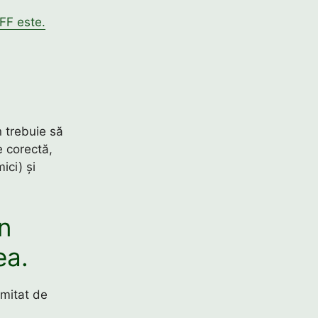
FF este.
 trebuie să
e corectă,
ici) și
în
ea.
imitat de