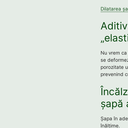
Dilatarea șa
Aditiv
„elast
Nu vrem ca 
se deformeze
porozitate u
prevenind cr
Încălz
șapă 
Șapa în ader
înălțime.