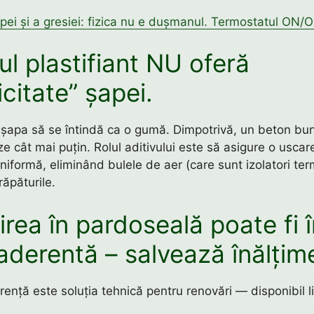
pei și a gresiei: fizica nu e dușmanul. Termostatul ON/O
ul plastifiant NU oferă
icitate” șapei.
șapa să se întindă ca o gumă. Dimpotrivă, un beton bun
 cât mai puțin. Rolul aditivului este să asigure o uscar
niformă, eliminând bulele de aer (care sunt izolatori term
ăpăturile.
irea în pardoseală poate fi 
aderentă – salvează înălțim
ență este soluția tehnică pentru renovări — disponibil l