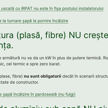
 uscată cu IRPAT nu este în fișa postului instalatorului
e la turnare șapă la pornire încălzire
ura (plasă, fibre) NU creșt
nța.
e armătură nu va da un kW în plus de putere termică. Rol
ic, cel termic e spre zero barat.
plase, fibre)
nu sunt obligatorii
decât în scenarii struct
ctate de constructor.
 șapă încălzire în pardoseală (nu fulgi)