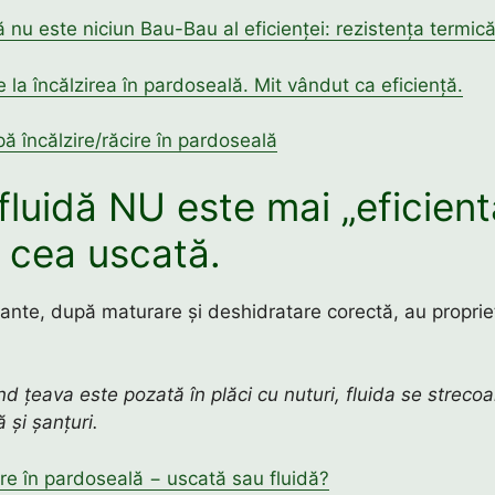
 nu este niciun Bau-Bau al eficienței: rezistența termic
 la încălzirea în pardoseală. Mit vândut ca eficiență.
ă încălzire/răcire în pardoseală
fluidă NU este mai „eficient
 cea uscată.
ante, după maturare și deshidratare corectă, au proprie
d țeava este pozată în plăci cu nuturi, fluida se streco
ă și șanțuri.
ire în pardoseală − uscată sau fluidă?