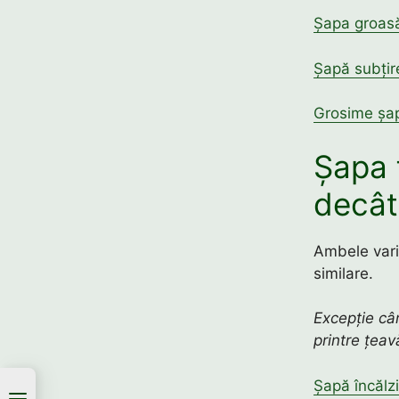
Șapa groasă
Șapă subțire
Grosime șap
Șapa 
decât
Ambele vari
similare.
Excepție cân
printre țeav
Șapă încălz