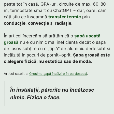
peste tot în casă, GPA-uri, circuite de max. 60-80
m, termostate smart cu ChatGPT − dar, oare, cam
câți știu ce înseamnă
transfer termic
prin
conducție
,
convecție
și
radiație
.
În articol încercăm să arătăm că o
șapă uscată
groasă
nu e cu nimic mai ineficientă decât o șapă
de ipsos subțire cu o „țiplă” de aluminiu dedesubt și
încălzită în șocuri de pornit−oprit.
Șapa groasă este
o alegere fizică, nu estetică sau de modă
.
Articol satelit al
Grosime șapă încălzire în pardoseală
.
În instalații, părerile nu încălzesc
nimic. Fizica o face.