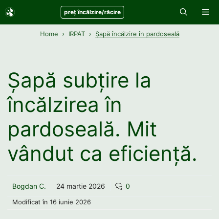
Sari
Me
preț încălzire/răcire
la
conținut
Home
IRPAT
Șapă încălzire în pardoseală
Șapă subțire la
încălzirea în
pardoseală. Mit
vândut ca eficiență.
Bogdan C.
24 martie 2026
0
Modificat în
16 iunie 2026