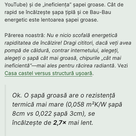
YouTube) și de „ineficiența” șapei groase. Cât de
rapid se încălzește șapa țiplă și ce Bau-Bau
energetic este lentoarea șapei groase.
Părerea noastră:
Nu e nicio scofală energetică
rapiditatea de încălzire! Dragi cititori, dacă veți avea
pompă de căldură, contrar internetului, alegeți,
alegeți o șapă cât mai groasă, chipurile „cât mai
ineficientă”—mai ales pentru răcirea radiantă
. Vezi
Casa castel versus structură ușoară
.
Ok. O șapă groasă are o rezistență
termică mai mare (0,058 m²K/W șapă
8cm vs 0,022 șapă 3cm), se
încălzește de
2,7×
mai lent.