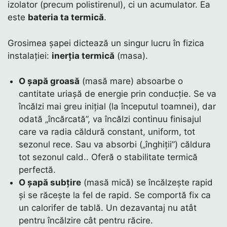
izolator (precum polistirenul), ci un acumulator. Ea
este
bateria ta termică
.
Grosimea șapei dictează un singur lucru în fizica
instalației:
inerția termică
(masa).
O șapă groasă
(masă mare) absoarbe o
cantitate uriașă de energie prin conducție. Se va
încălzi mai greu inițial (la începutul toamnei), dar
odată „încărcată”, va încălzi continuu finisajul
care va radia căldură constant, uniform, tot
sezonul rece. Sau va absorbi („înghiții”) căldura
tot sezonul cald.. Oferă o stabilitate termică
perfectă.
O șapă subțire
(masă mică) se încălzește rapid
și se răcește la fel de rapid. Se comportă fix ca
un calorifer de tablă. Un dezavantaj nu atât
pentru încălzire cât pentru răcire.