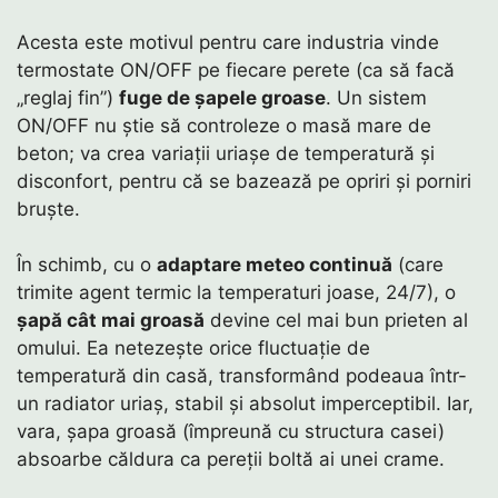
Acesta este motivul pentru care industria vinde
termostate ON/OFF pe fiecare perete (ca să facă
„reglaj fin”)
fuge de șapele groase
. Un sistem
ON/OFF nu știe să controleze o masă mare de
beton; va crea variații uriașe de temperatură și
disconfort, pentru că se bazează pe opriri și porniri
bruște.
În schimb, cu o
adaptare meteo continuă
(care
trimite agent termic la temperaturi joase, 24/7), o
șapă cât mai groasă
devine cel mai bun prieten al
omului. Ea netezește orice fluctuație de
temperatură din casă, transformând podeaua într-
un radiator uriaș, stabil și absolut imperceptibil. Iar,
vara, șapa groasă (împreună cu structura casei)
absoarbe căldura ca pereții boltă ai unei crame.