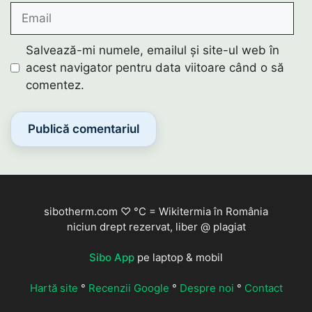
Email
Salvează-mi numele, emailul și site-ul web în
acest navigator pentru data viitoare când o să
comentez.
sibotherm.com ♡ °C = Wikitermia în România
niciun drept rezervat, liber @ plagiat
Sibo App
pe laptop & mobil
Hartă site
°
Recenzii Google
°
Despre noi
°
Contact