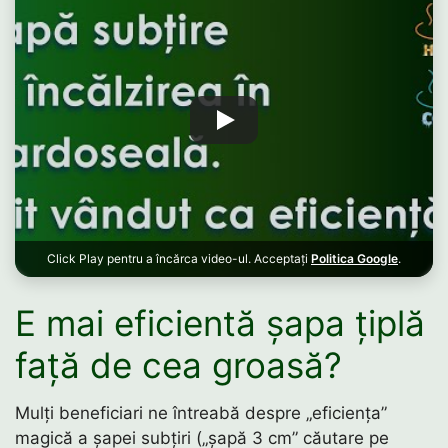
Click Play pentru a încărca video-ul. Acceptați
Politica Google
.
E mai eficientă șapa țiplă
față de cea groasă?
Mulți beneficiari ne întreabă despre „eficiența”
magică a șapei subțiri („șapă 3 cm” căutare pe