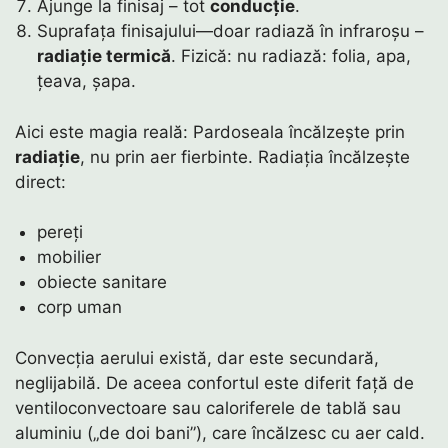
Ajunge la finisaj – tot
conducție
.
Suprafața finisajului—doar radiază în infraroșu –
radiație termică
. Fizică: nu radiază: folia, apa,
țeava, șapa.
Aici este magia reală: Pardoseala încălzește prin
radiație
, nu prin aer fierbinte. Radiația încălzește
direct:
pereți
mobilier
obiecte sanitare
corp uman
Convecția aerului există, dar este secundară,
neglijabilă. De aceea confortul este diferit față de
ventiloconvectoare sau caloriferele de tablă sau
aluminiu („de doi bani”), care încălzesc cu aer cald.