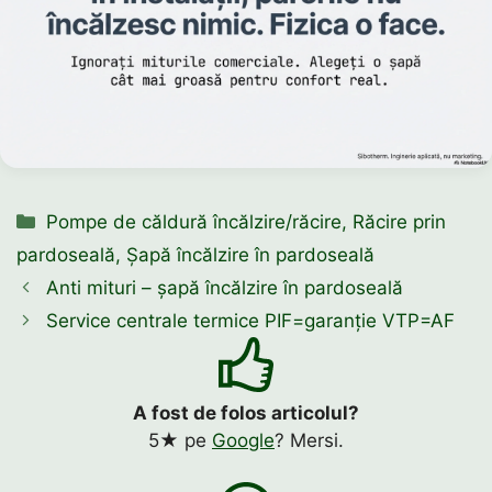
Categorii
Pompe de căldură încălzire/răcire
,
Răcire prin
pardoseală
,
Șapă încălzire în pardoseală
Anti mituri – șapă încălzire în pardoseală
Service centrale termice PIF=garanție VTP=AF
A fost de folos articolul?
5★ pe
Google
? Mersi.