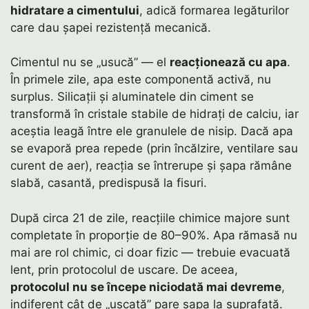
hidratare a cimentului
, adică formarea legăturilor
care dau șapei rezistență mecanică.
Cimentul nu se „usucă” — el
reacționează cu apa
.
În primele zile, apa este componentă activă, nu
surplus. Silicații și aluminatele din ciment se
transformă în cristale stabile de hidrați de calciu, iar
aceștia leagă între ele granulele de nisip. Dacă apa
se evaporă prea repede (prin încălzire, ventilare sau
curent de aer), reacția se întrerupe și șapa rămâne
slabă, casantă, predispusă la fisuri.
După circa 21 de zile, reacțiile chimice majore sunt
completate în proporție de 80–90%. Apa rămasă nu
mai are rol chimic, ci doar fizic — trebuie evacuată
lent, prin protocolul de uscare. De aceea,
protocolul nu se începe niciodată mai devreme
,
indiferent cât de „uscată” pare șapa la suprafață.