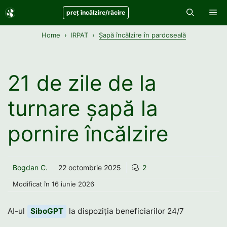
Sari
Me
preț încălzire/răcire
la
conținut
Home
IRPAT
Șapă încălzire în pardoseală
21 de zile de la
turnare șapă la
pornire încălzire
Bogdan C.
22 octombrie 2025
2
Modificat în
16 iunie 2026
AI-ul
SiboGPT
la dispoziția beneficiarilor 24/7