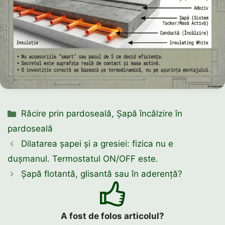
Categorii
Răcire prin pardoseală
,
Șapă încălzire în
pardoseală
Dilatarea șapei și a gresiei: fizica nu e
dușmanul. Termostatul ON/OFF este.
Șapă flotantă, glisantă sau în aderență?
A fost de folos articolul?