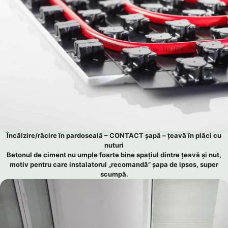
Încălzire/răcire în pardoseală – CONTACT șapă – țeavă în plăci cu
nuturi
Betonul de ciment nu umple foarte bine spațiul dintre țeavă și nut,
motiv pentru care instalatorul „recomandă” șapa de ipsos, super
scumpă.