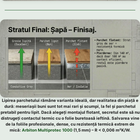
Lipirea parchetului rămâne varianta ideală, dar realitatea din piață e
dură: meseriașii buni sunt tot mai rari și scumpi, la fel și parchetul
pretabil pentru lipit. Dacă alegeți montajul flotant, secretul este să nu
distrugeți contactul termic cu o folie buretoasă ieftină. Salvarea vine
de la foliile profesionale, dense, cu rezistență termică extrem de
mică:
Arbiton Multiprotec 1000
(1,5 mm) – R < 0,006 m²K/W.