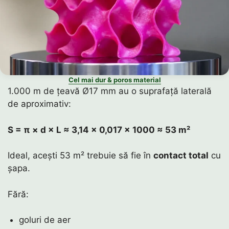
Cel mai dur & poros material
1.000 m de țeavă Ø17 mm au o suprafață laterală
de aproximativ:
S = π × d × L ≈ 3,14 × 0,017 × 1000 ≈ 53 m²
Ideal, acești 53 m² trebuie să fie în
contact total
cu
șapa.
Fără:
goluri de aer