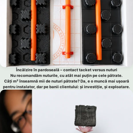
Încălzire în pardoseală – contact tacket versus nuturi
Nu recomandăm nuturile, cu atât mai puțin pe cele pătrate.
Câți m² înseamnă mii de nuturi pătrate? Da, e o muncă mai ușoară
pentru instalator, dar pe banii clientului: și investiție, și exploatare.