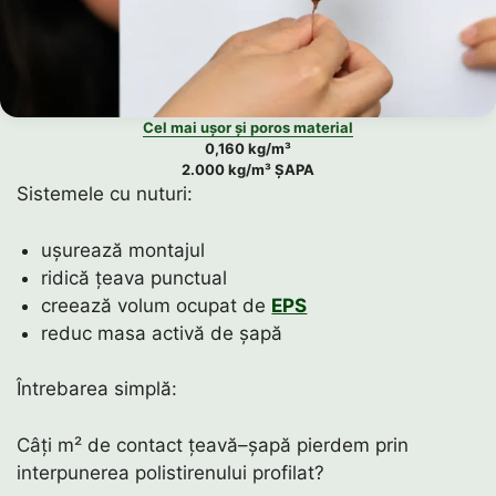
Cel mai ușor și poros material
0,160 kg/m³
2.000 kg/m³ ȘAPA
Sistemele cu nuturi:
ușurează montajul
ridică țeava punctual
creează volum ocupat de
EPS
reduc masa activă de șapă
Întrebarea simplă:
Câți m² de contact țeavă–șapă pierdem prin
interpunerea polistirenului profilat?