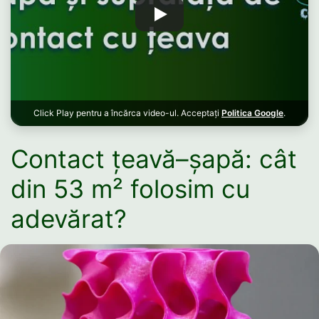
Click Play pentru a încărca video-ul. Acceptați
Politica Google
.
Contact țeavă–șapă: cât
din 53 m² folosim cu
adevărat?