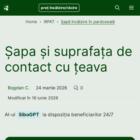
Sari
Me
preț încălzire/răcire
la
conținut
Home
IRPAT
Șapă încălzire în pardoseală
Șapa și suprafața de
contact cu țeava
Bogdan C.
24 martie 2026
0
Modificat în
16 iunie 2026
AI-ul
SiboGPT
la dispoziția beneficiarilor 24/7