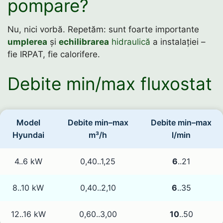
pompare?
Nu, nici vorbă. Repetăm: sunt foarte importante
umplerea
și
echilibrarea
hidraulică
a instalației –
fie IRPAT, fie calorifere.
Debite min/max fluxostat
Model
Debite min–max
Debite min–max
Hyundai
m³/h
l/min
4..6 kW
0,40..1,25
6
..21
8..10 kW
0,40..2,10
6
..35
12..16 kW
0,60..3,00
10
..50