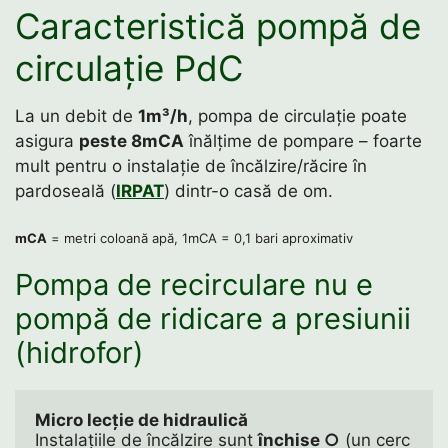
Caracteristică pompă de
circulație PdC
La un debit de
1m³/h
, pompa de circulație poate
asigura
peste 8mCA
înălțime de pompare – foarte
mult pentru o instalație de încălzire/răcire în
pardoseală (
IRPAT
) dintr-o casă de om.
mCA
= metri coloană apă, 1mCA = 0,1 bari aproximativ
Pompa de recirculare nu e
pompă de ridicare a presiunii
(hidrofor)
Micro lecție de hidraulică
Instalațiile de încălzire sunt 
închise ○
 (un cerc 