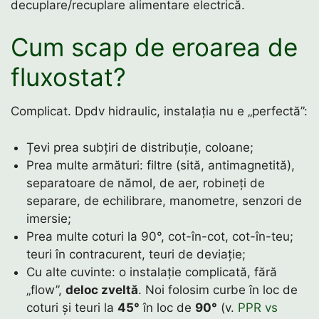
decuplare/recuplare alimentare electrică.
Cum scap de eroarea de
fluxostat?
Complicat. Dpdv hidraulic, instalația nu e „perfectă”:
Țevi prea subțiri de distribuție, coloane;
Prea multe armături: filtre (sită, antimagnetită),
separatoare de nămol, de aer, robineți de
separare, de echilibrare, manometre, senzori de
imersie;
Prea multe coturi la 90°, cot-în-cot, cot-în-teu;
teuri în contracurent, teuri de deviație;
Cu alte cuvinte: o instalație complicată, fără
„flow”,
deloc zveltă
. Noi folosim curbe în loc de
coturi și teuri la
45°
în loc de
90°
(v.
PPR vs