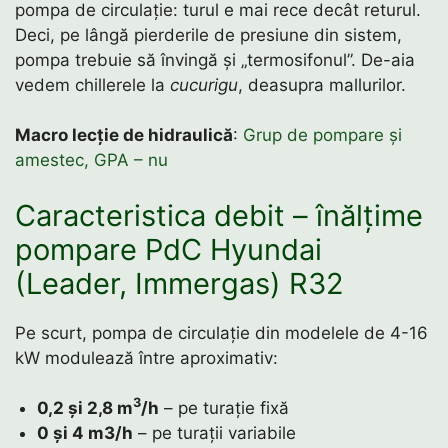
pompa de circulație: turul e mai rece decât returul.
Deci, pe lângă pierderile de presiune din sistem,
pompa trebuie să învingă și „termosifonul”. De-aia
vedem chillerele la
cucurigu
, deasupra mallurilor.
Macro lecție de hidraulică
:
Grup de pompare și
amestec, GPA – nu
Caracteristica debit – înălțime
pompare PdC Hyundai
(Leader, Immergas) R32
Pe scurt, pompa de circulație din modelele de 4-16
kW modulează între aproximativ:
3
0,2 și 2,8 m
/h
– pe turație fixă
0 și 4 m3/h
– pe turații variabile