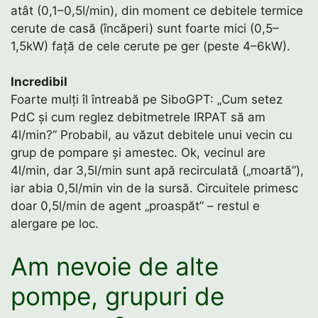
atât (0,1–0,5l/min), din moment ce debitele termice
cerute de casă (încăperi) sunt foarte mici (0,5–
1,5kW) față de cele cerute pe ger (peste 4–6kW).
Incredibil
Foarte mulți îl întreabă pe SiboGPT: „Cum setez
PdC și cum reglez debitmetrele IRPAT să am
4l/min?” Probabil, au văzut debitele unui vecin cu
grup de pompare și amestec. Ok, vecinul are
4l/min, dar 3,5l/min sunt apă recirculată („moartă”),
iar abia 0,5l/min vin de la sursă. Circuitele primesc
doar 0,5l/min de agent „proaspăt” – restul e
alergare pe loc.
Am nevoie de alte
pompe, grupuri de