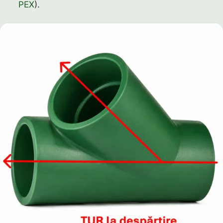
PEX
).