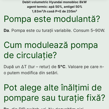
Debit volumetric Hyundai monobloc 8kW
agent termic: apă 50%, antigel 50%
1,83m³/h casă P+E de 235m²
Pompa este modulantă?
Da
. Pompa este cu turații variabile. Consum 5–90W.
Cum modulează pompa
de circulație?
După un ΔT (tur – retur) de
5°C
. Valoare pe care n-
o putem modifica din setări.
Pot alege alte înălțimi de
pompare sau turație fixă?