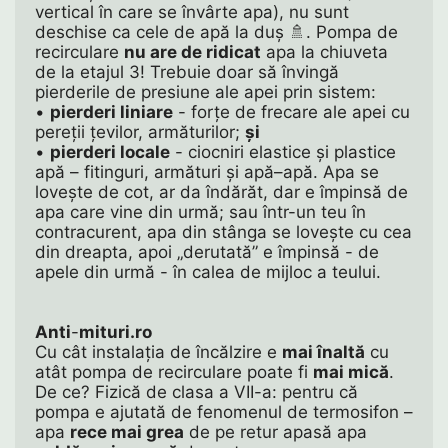
vertical în care se învârte apa), nu sunt 
deschise ca cele de apă la duș 🚿. Pompa de 
recirculare 
nu are de ridicat
 apa la chiuveta 
de la etajul 3! Trebuie doar să învingă 
pierderile de presiune ale apei prin sistem: 
• 
pierderi liniare
 - forțe de frecare ale apei cu 
pereții țevilor, armăturilor; 
și
• 
pierderi locale
 - ciocniri elastice și plastice 
apă – fitinguri, armături și apă–apă. Apa se 
lovește de cot, ar da îndărăt, dar e împinsă de 
apa care vine din urmă; sau într-un teu în 
contracurent, apa din stânga se lovește cu cea 
din dreapta, apoi „derutată” e împinsă - de 
apele din urmă - în calea de mijloc a teului.
Anti
-
mituri.ro
Cu cât instalația de încălzire e 
mai înaltă
 cu 
atât pompa de recirculare poate fi 
mai mică
. 
De ce? Fizică de clasa a VII-a: pentru că 
pompa e ajutată de fenomenul de termosifon – 
apa 
rece mai grea
 de pe retur apasă apa 