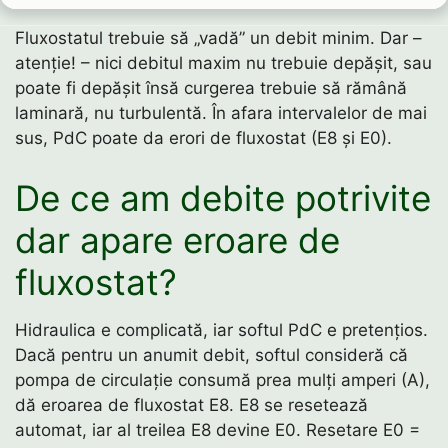
Fluxostatul trebuie să „vadă” un debit minim. Dar –
atenție! – nici debitul maxim nu trebuie depășit, sau
poate fi depășit însă curgerea trebuie să rămână
laminară, nu turbulentă. În afara intervalelor de mai
sus, PdC poate da erori de fluxostat (E8 și E0).
De ce am debite potrivite
dar apare eroare de
fluxostat?
Hidraulica e complicată, iar softul PdC e pretențios.
Dacă pentru un anumit debit, softul consideră că
pompa de circulație consumă prea mulți amperi (A),
dă eroarea de fluxostat E8. E8 se resetează
automat, iar al treilea E8 devine E0. Resetare E0 =