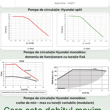
Pompa de circulație: Hyundai split
Pompa de circulație Hyundai monobloc:
domeniu de funcționare cu turație fixă
Pompa de circulație Hyundai monobloc:
curbe de min – max cu turații variabile (modulare)