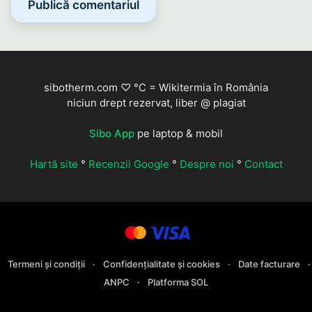
sibotherm.com ♡ °C = Wikitermia în România
niciun drept rezervat, liber @ plagiat
Sibo App
pe laptop & mobil
Hartă site
°
Recenzii Google
°
Despre noi
°
Contact
Termeni și condiții
·
Confidențialitate și cookies
·
Date facturare
·
ANPC
·
Platforma SOL