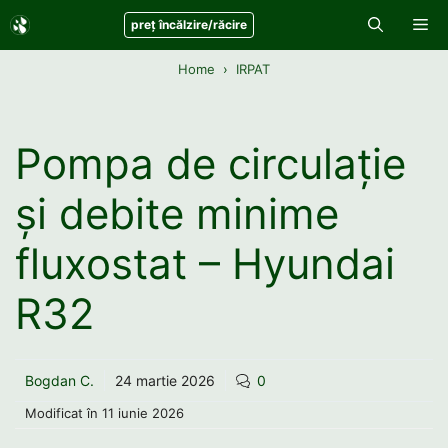
Sari
Me
preț încălzire/răcire
la
conținut
Home
IRPAT
Pompa de circulație
și debite minime
fluxostat – Hyundai
R32
Bogdan C.
24 martie 2026
0
Modificat în
11 iunie 2026