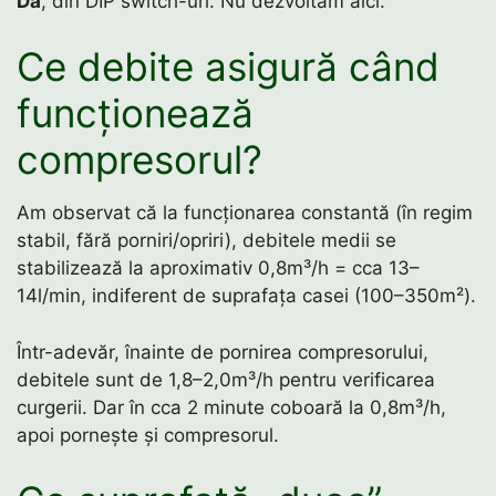
Da
, din DIP switch-uri. Nu dezvoltăm aici.
Ce debite asigură când
funcționează
compresorul?
Am observat că la funcționarea constantă (în regim
stabil, fără porniri/opriri), debitele medii se
stabilizează la aproximativ 0,8m³/h = cca 13–
14l/min, indiferent de suprafața casei (100–350m²).
Într-adevăr, înainte de pornirea compresorului,
debitele sunt de 1,8–2,0m³/h pentru verificarea
curgerii. Dar în cca 2 minute coboară la 0,8m³/h,
apoi pornește și compresorul.