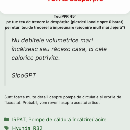
Teu PPR 45°
pe tur: teu de trecere la despărțire (pierderi locale spre 0 barat)
pe retur: teu de trecere la împreunare (ciocnire mult mai „lejeră”)
Nu debitele volumetrice mari
încălzesc sau răcesc casa, ci cele
calorice potrivite.
SiboGPT
Sunt foarte multe detalii despre pompa de circulație și erorile de
fluxostat. Probabil, vom reveni asupra acestui articol.
Categorii
IRPAT
,
Pompe de căldură încălzire/răcire
Etichete
Hyundai R32