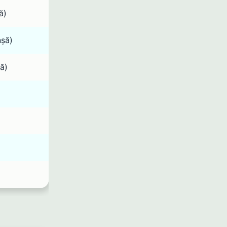
ă)
nșă)
ă)