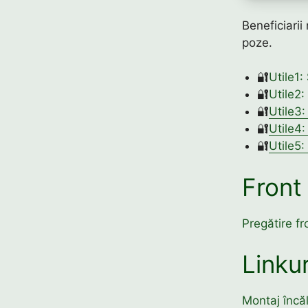
Beneficiarii
poze.
🔐
Utile1:
🔐
Utile2:
🔐
Utile3
🔐
Utile4:
🔐
Utile5
Front
Pregătire fr
Linkur
Montaj încăl