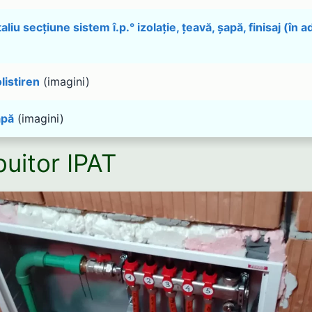
liu secțiune sistem î.p.° izolație, țeavă, șapă, finisaj (în 
listiren
(imagini)
apă
(imagini)
buitor IPAT