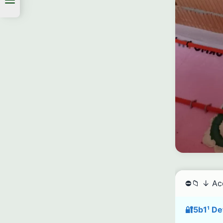
⛔📁 ↓ Acc
🔐5b1¹ Det