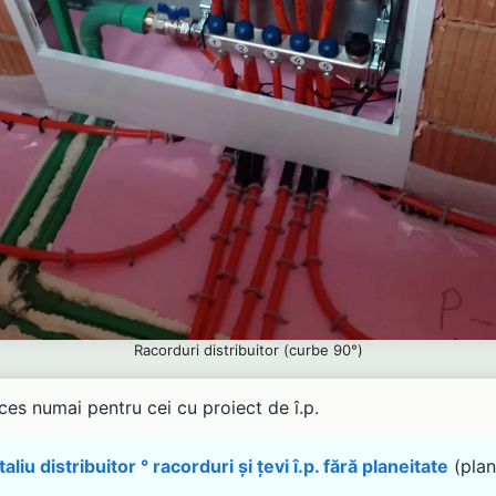
Racorduri distribuitor (curbe 90°)
es numai pentru cei cu proiect de î.p.
aliu distribuitor ° racorduri și țevi î.p. fără planeitate
(plan