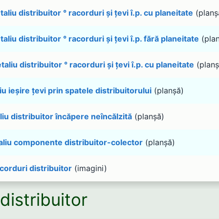
aliu distribuitor ° racorduri și țevi î.p. cu planeitate
(planș
aliu distribuitor ° racorduri și țevi î.p. fără planeitate
(pla
aliu distribuitor ° racorduri și țevi î.p. cu planeitate
(planș
iu ieșire țevi prin spatele distribuitorului
(planșă)
iu distribuitor încăpere neîncălzită
(planșă)
liu componente distribuitor-colector
(planșă)
corduri distribuitor
(imagini)
distribuitor