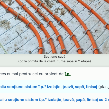
Secțiune șapă
(poză primită de la client; turna șapa în 2 etape)
es numai pentru cei cu proiect de
î.p.
liu secțiune sistem î.p.° izolație, țeavă, șapă, finisaj
(plan
liu secțiune sistem î.p.° izolație, țeavă, șapă, finisaj cu 2 