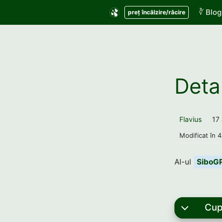
Sari
∛ Blog
preț încălzire/răcire
la
conținut
Detal
Flavius
17 
Modificat în
4
AI-ul
SiboG
Cup