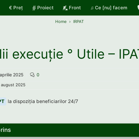
€ Preț
∯ Proiect
Front
♫ Ce [nu] facem
Home
IRPAT
ii execuție ° Utile – IP
aprilie 2025
0
 august 2025
PT
la dispoziția beneficiarilor 24/7
rins