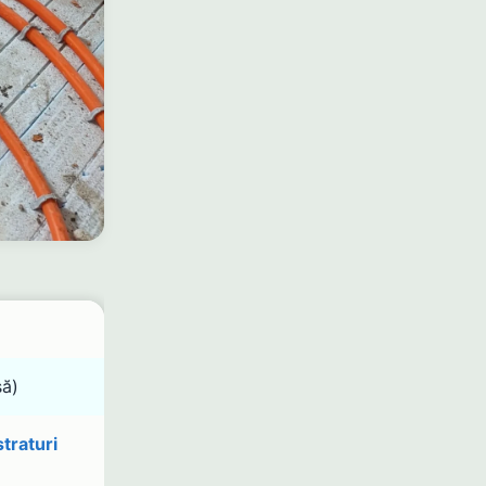
șă)
straturi