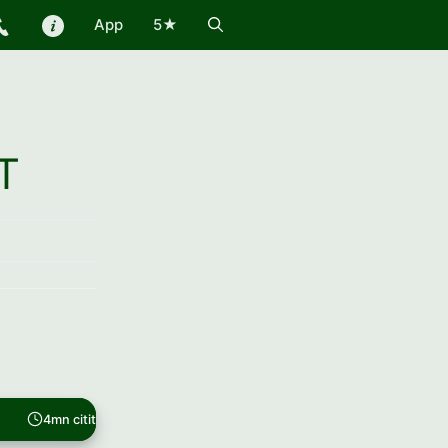
App
5★
AT
4mn citit