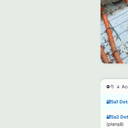
⛔📁 ↓ Acc
🔐5a1 Deta
🔐5a2 Deta
(planșă)