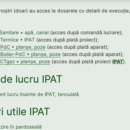
 noștri (doar) au acces la dosarele cu detalii de execuție
 Sanitare • apă, canal
(acces după comandă lucrare);
 Termice • IPAT
(acces după plată proiect);
: PdC • planșe, poze
(acces după plată aparat);
 Boiler-PdC • planșe, poze
(acces după plată aparat);
: CTgaz • planșe, poze
(acces după plată proiect
IPAT
).
 de lucru IPAT
ont lucru înainte de IPAT, tencuială
i utile IPAT
zire în pardoseală