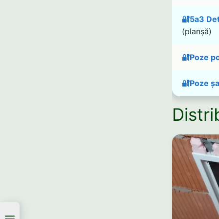
🔐5a3 Deta
(planșă)
🔐Poze po
🔐Poze ș
Distri