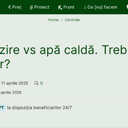
€ Preț
∯ Proiect
Front
♫ Ce [nu] facem
Home
Centrale
lzire vs apă caldă. Treb
r?
11 aprilie 2025
0
 aprilie 2026
PT
la dispoziția beneficiarilor 24/7