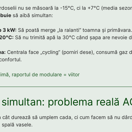
rdoselii nu se măsoară la -15°C, ci la +7°C (media sezon
ebuie
să aibă simultan:
b 3 kW:
Să poată merge „la ralanti” toamna și primăvara
 20°C:
Să nu trimită apă la 30°C când șapa are nevoie 
ea:
Centrala face „cycling” (porniri dese), consumă gaz 
confortul.
imă, raportul de modulare = viitor
 simultan: problema reală 
 cât durează să umplem cada, ci cum facem să nu dârd
 spală vasele.