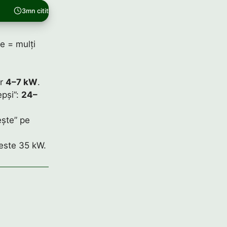
3mn citit
e = mulți
ar
4–7 kW
.
epși”:
24–
ește” pe
.
peste 35 kW.