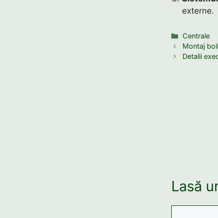
externe.
Categorii
Centrale
Montaj boi
Detalii exe
Lasă u
Comentariu