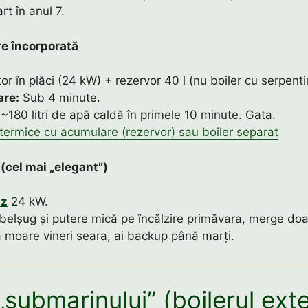
rt în anul 7.
re încorporată
r în plăci (24 kW) + rezervor 40 l (nu boiler cu serpenti
are:
Sub 4 minute.
~180 litri de apă caldă în primele 10 minute. Gata.
termice cu acumulare (rezervor) sau boiler separat
(cel mai „elegant”)
az
24 kW.
belșug și putere mică pe încălzire primăvara, merge do
 moare vineri seara, ai backup până marți.
„submarinului” (boilerul ext