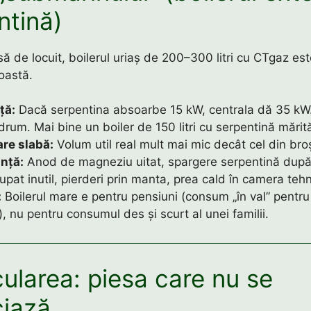
ntină)
ă de locuit, boilerul uriaș de 200–300 litri cu CTgaz es
roastă.
ță:
Dacă serpentina absoarbe 15 kW, centrala dă 35 kW
drum. Mai bine un boiler de 150 litri cu serpentină mărit
are slabă:
Volum util real mult mai mic decât cel din bro
nță:
Anod de magneziu uitat, spargere serpentină după 
upat inutil, pierderi prin manta, prea cald în camera tehn
:
Boilerul mare e pentru pensiuni (consum „în val” pentru
i), nu pentru consumul des și scurt al unei familii.
cularea: piesa care nu se
iază