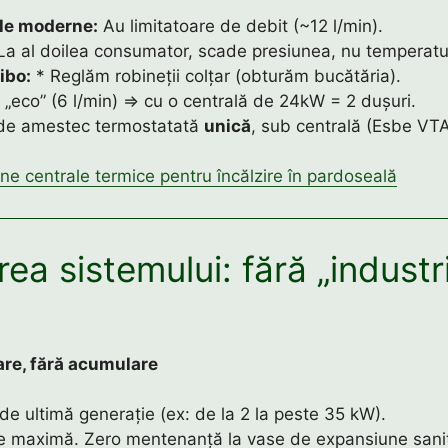
le moderne:
Au limitatoare de debit (~12 l/min).
a al doilea consumator, scade presiunea, nu temperatu
ibo:
* Reglăm robineții colțar (obturăm bucătăria).
i „eco” (6 l/min) ⇒ cu o centrală de 24kW = 2 dușuri.
de amestec termostatată
unică
, sub centrală (Esbe VTA
ne centrale termice pentru încălzire în pardoseală
ea sistemului: fără „industri
are, fără acumulare
de ultimă generație (ex: de la 2 la peste 35 kW).
te maximă. Zero mentenanță la vase de expansiune sanit