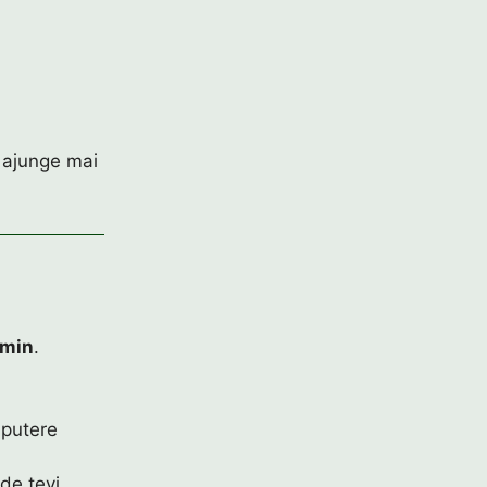
.
u ajunge mai
min
.
 putere
 de țevi