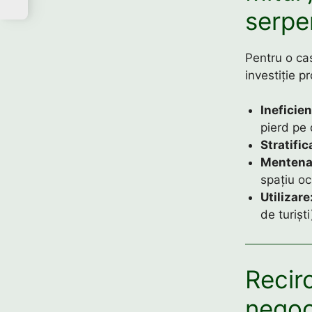
serpe
Pentru o cas
investiție p
Ineficien
pierd pe 
Stratific
Mentena
spațiu oc
Utilizare
de turișt
Recir
negoc