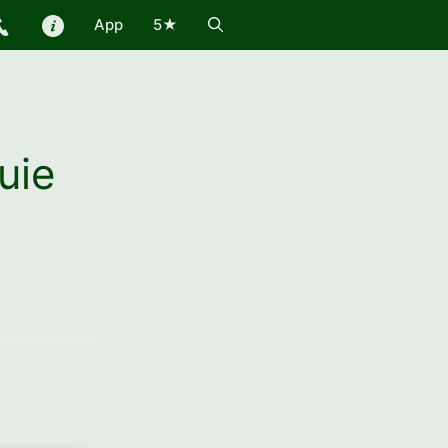
App
5★
uie