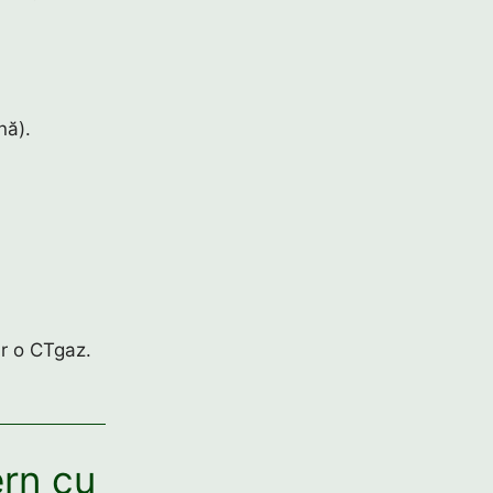
nă).
ar o CTgaz.
ern cu