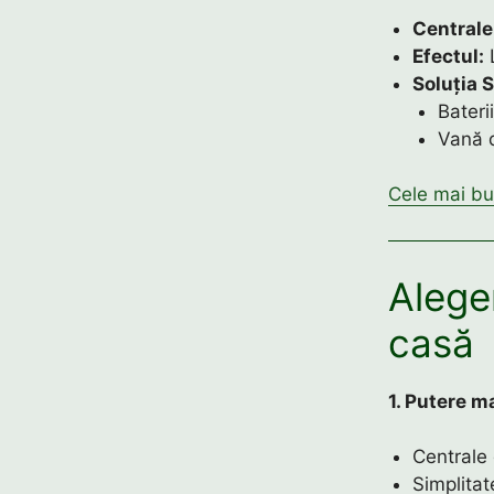
Centrale
Efectul:
L
Soluția S
Bateri
Vană 
Cele mai bu
Aleger
casă
1. Putere m
Centrale 
Simplita