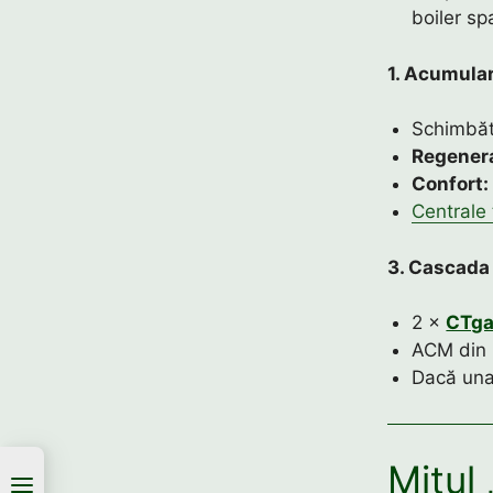
boiler spa
1. Acumula
Schimbăto
Regener
Confort:
Centrale 
3. Cascada 
2 ×
CTg
ACM din 
Dacă una
Mitul 