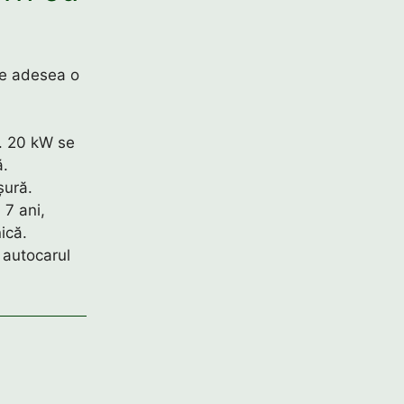
te adesea o
. 20 kW se
ă.
șură.
7 ani,
ică.
 autocarul