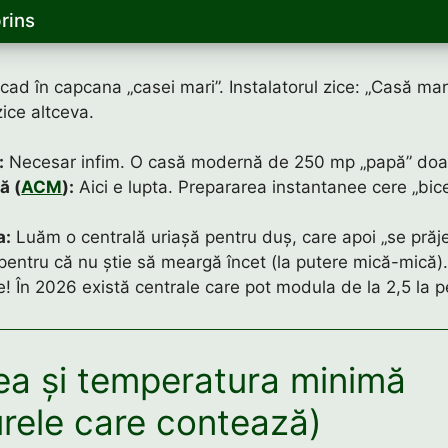
rins
cad în capcana „casei mari”. Instalatorul zice: „Casă mar
zice altceva.
:
Necesar infim. O casă modernă de 250 mp „papă” do
ă (
ACM
):
Aici e lupta. Prepararea instantanee cere „bic
a:
Luăm o centrală uriașă pentru duș, care apoi „se prăj
 pentru că nu știe să meargă încet (la putere mică-mică)
e! În 2026 există centrale care pot modula de la 2,5 la 
ea și temperatura minimă
urele care contează)