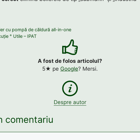
ler cu pompă de căldură all-in-one
cuție ° Utile – IPAT
A fost de folos articolul?
5★ pe
Google
? Mersi.
Despre autor
n comentariu