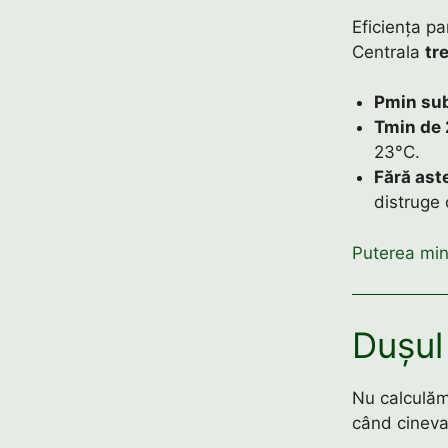
Eficiența pa
Centrala
tr
Pmin su
Tmin de
23°C.
Fără ast
distruge 
Puterea min
Dușul
Nu calculăm
când cineva