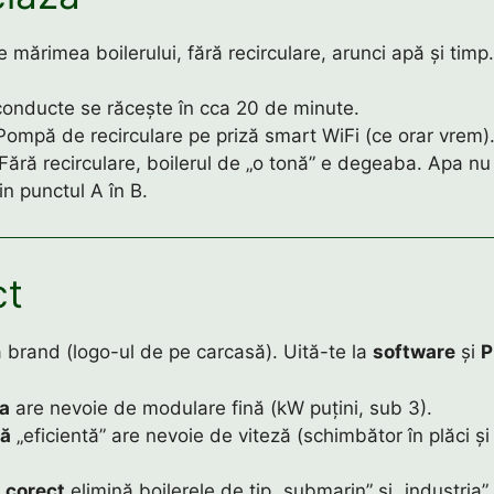
e mărimea boilerului, fără recirculare, arunci apă și timp.
conducte se răcește în cca 20 de minute.
ompă de recirculare pe priză smart WiFi (ce orar vrem)
Fără recirculare, boilerul de „o tonă” e degeaba. Apa n
n punctul A în B.
ct
a brand (logo-ul de pe carcasă). Uită-te la
software
și
P
ea
are nevoie de modulare fină (kW puțini, sub 3).
dă
„eficientă” are nevoie de viteză (schimbător în plăci și
 corect
elimină boilerele de tip „submarin” și „industria”