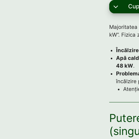
Cup
Majoritatea 
kW”. Fizica 
Încălzire
Apă cald
48 kW
.
Problem
încălzire
Atenți
Puter
(sing