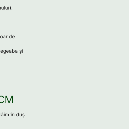
ului).
.
doar de
degeaba și
ACM
âim în duș