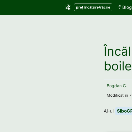
Sari
∛ Blog
preț încălzire/răcire
la
conținut
Încă
boile
Bogdan C.
Modificat în
7
AI-ul
SiboG