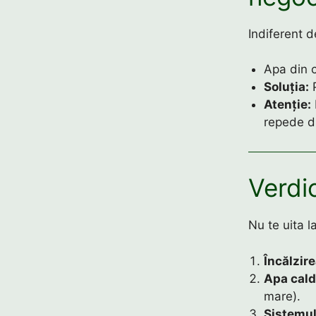
Indiferent d
Apa din 
Soluția:
P
Atenție:
repede di
Verdi
Nu te uita l
Încălzir
Apa cal
mare).
Sistemul