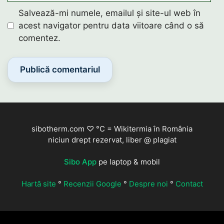
Salvează-mi numele, emailul și site-ul web în
acest navigator pentru data viitoare când o să
comentez.
sibotherm.com ♡ °C = Wikitermia în România
niciun drept rezervat, liber @ plagiat
Sibo App
pe laptop & mobil
Hartă site
°
Recenzii Google
°
Despre noi
°
Contact