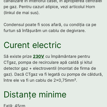
canalizare în interiorul casei, în apropierea centralei
pe gaz. Pentru cazuri atipice, vezi articolul Horn
(linkul de mai sus).
Condensul poate fi scos afară, cu condiția ca pe
furtun să înfășurăm un cablu de degivrare.
Curent electric
Să existe prize
230V
cu împământare pentru
CTgaz, pompa de recirculare apă caldă și kitul
detector gaz + electroventil (montat de firma de
gaz). Dacă CTgaz va fi legată cu pompa de căldură,
între ele va fi un cablu de 2×0,75mm².
Distanțe minime
Față: 45cm