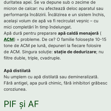
duritatea apei. Se va depune sub o zecime de
micron de calcar: nu afectează deloc aparatul sau
performanța încălzirii. Încălzirea e un sistem închis,
același volum de apă va fi recirculat veșnic – cu
mici completări în timp îndelungat.
Apă dură pentru preparare
apă caldă menajeră
(
ACM
) = probleme. De ce? O familie folosește 10-15
tone de ACM pe lună, depuneri la fiecare folosire
de ACM. Singura soluție:
stație de dedurizare
; nu
filtre duble, triple, cvadruple.
Apă distilată
Nu umplem cu apă distilată sau demineralizată.
Fără antigel, apa pură chimic, fără inhibitori grăbesc
coroziunea.
PIF și AF