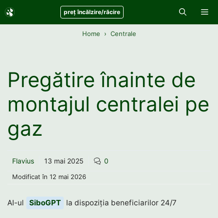
Sari
Me
preț încălzire/răcire
la
conținut
Home
Centrale
Pregătire înainte de
montajul centralei pe
gaz
Flavius
13 mai 2025
0
Modificat în
12 mai 2026
AI-ul
SiboGPT
la dispoziția beneficiarilor 24/7