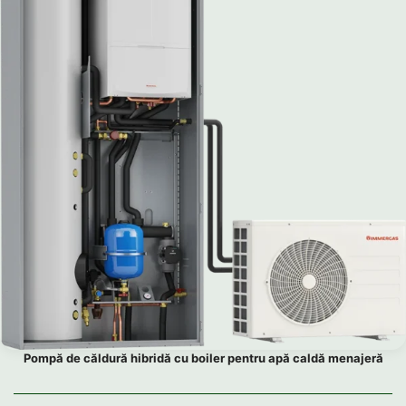
Pompă de căldură hibridă cu boiler pentru apă caldă menajeră