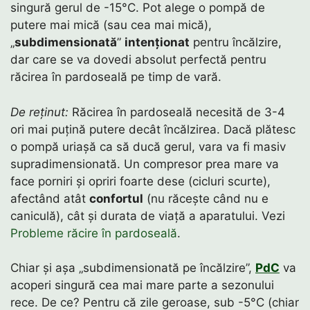
singură gerul de -15°C. Pot alege o pompă de
putere mai mică (sau cea mai mică),
„
subdimensionată
”
intenționat
pentru încălzire,
dar care se va dovedi absolut perfectă pentru
răcirea în pardoseală pe timp de vară.
De reținut:
Răcirea în pardoseală necesită de 3-4
ori mai puțină putere decât încălzirea. Dacă plătesc
o pompă uriașă ca să ducă gerul, vara va fi masiv
supradimensionată. Un compresor prea mare va
face porniri și opriri foarte dese (cicluri scurte),
afectând atât
confortul
(nu răcește când nu e
caniculă), cât și durata de viață a aparatului. Vezi
Probleme răcire în pardoseală
.
Chiar și așa „subdimensionată pe încălzire”,
PdC
va
acoperi singură cea mai mare parte a sezonului
rece. De ce? Pentru că zile geroase, sub -5°C (chiar