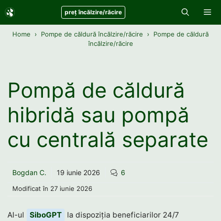
Sari
Me
preț încălzire/răcire
la
conținut
Home
Pompe de căldură încălzire/răcire
Pompe de căldură
încălzire/răcire
Pompă de căldură
hibridă sau pompă
cu centrală separate
Bogdan C.
19 iunie 2026
6
Modificat în
27 iunie 2026
AI-ul
SiboGPT
la dispoziția beneficiarilor 24/7