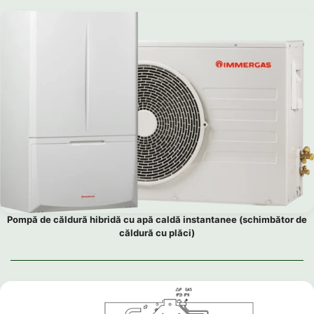
Pompă de căldură hibridă cu apă caldă instantanee (schimbător de
căldură cu plăci)