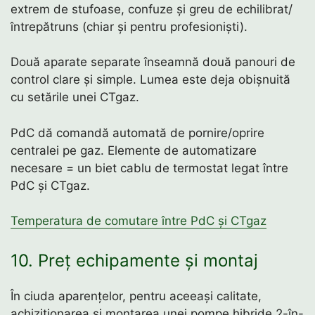
extrem de stufoase, confuze și greu de echilibrat/
întrepătruns (chiar și pentru profesioniști).
Două aparate separate înseamnă două panouri de
control clare și simple. Lumea este deja obișnuită
cu setările unei CTgaz.
PdC dă comandă automată de pornire/oprire
centralei pe gaz. Elemente de automatizare
necesare = un biet cablu de termostat legat între
PdC și CTgaz.
Temperatura de comutare între PdC și CTgaz
10. Preț echipamente și montaj
În ciuda aparențelor, pentru aceeași calitate,
achiziționarea și montarea unei pompe hibride 2-în-