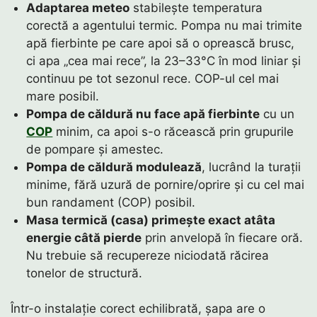
Adaptarea meteo
stabilește temperatura
corectă a agentului termic. Pompa nu mai trimite
apă fierbinte pe care apoi să o oprească brusc,
ci apa „cea mai rece”, la 23–33°C în mod liniar și
continuu pe tot sezonul rece. COP-ul cel mai
mare posibil.
Pompa de căldură nu face apă fierbinte
cu un
COP
minim, ca apoi s-o răcească prin grupurile
de pompare și amestec.
Pompa de căldură modulează
, lucrând la turații
minime, fără uzură de pornire/oprire și cu cel mai
bun randament (COP) posibil.
Masa termică (casa) primește exact atâta
energie câtă pierde
prin anvelopă în fiecare oră.
Nu trebuie să recupereze niciodată răcirea
tonelor de structură.
Într-o instalație corect echilibrată, șapa are o