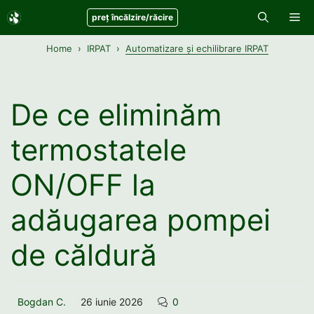
Sari
Me
preț încălzire/răcire
la
conținut
Home
IRPAT
Automatizare și echilibrare IRPAT
De ce eliminăm
termostatele
ON/OFF la
adăugarea pompei
de căldură
Bogdan C.
26 iunie 2026
0