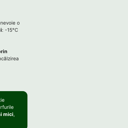
 nevoie o
i
: -15°C
prin
ncălzirea
ție
rfurile
i mici
,