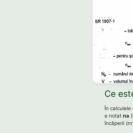
Ce es
În calculele
e notat
na
(
încăperii (m