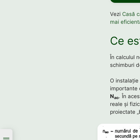
Vezi
Casă c
mai eficient
Ce es
În calculul 
schimburi 
O instalație
importante d
N
. În ace
ao
reale și fiz
proiectate „b