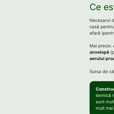
Ce es
Necesarul 
casă pentru
afară (pentru
Mai precis:
anvelopă
(p
aerului pr
Sursa de că
Construc
termică m
sunt mult
mult mai 