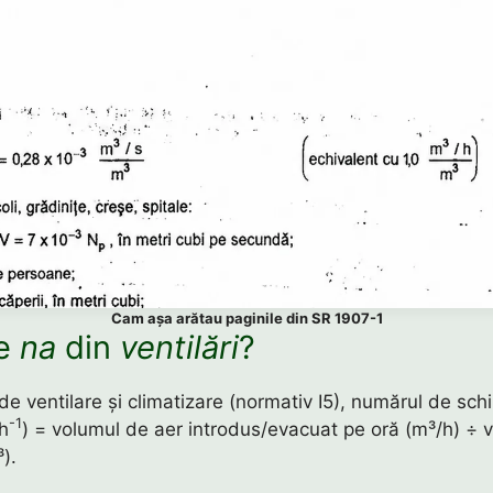
Cam așa arătau paginile din SR 1907-1
te
na
din
ventilări
?
 de ventilare și climatizare (normativ I5), numărul de sch
-1
h
) = volumul de aer introdus/evacuat pe oră (m³/h) ÷ 
³).