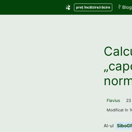
Sari
∛ Blog
preț încălzire/răcire
la
conținut
Calc
„cap
norm
Flavius
23
Modificat în
1
AI-ul
SiboG