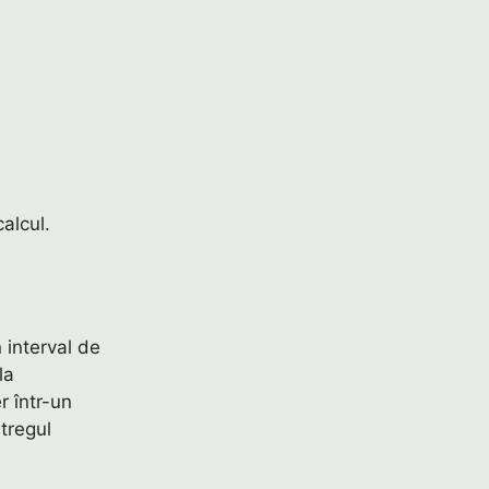
calcul.
 interval de
la
r într-un
tregul