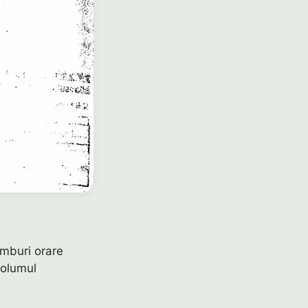
imburi orare
volumul