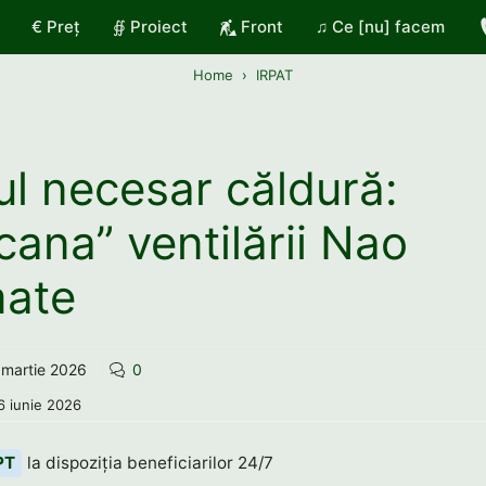
€ Preț
∯ Proiect
Front
♫ Ce [nu] facem
Home
IRPAT
ul necesar căldură:
cana” ventilării Nao
ate
 martie 2026
0
6 iunie 2026
PT
la dispoziția beneficiarilor 24/7