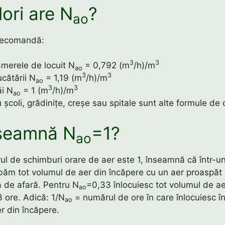
lori are N
?
ao
recomandă:
3
3
amerele de locuit N
= 0,792 (m
/h)/m
ao
3
3
cătării N
= 1,19 (m
/h)/m
ao
3
3
ăi N
= 1 (m
/h)/m
ao
u școli, grădinițe, creșe sau spitale sunt alte formule de 
seamnă N
=1?
ao
l de schimburi orare de aer este 1, înseamnă că într-un
băm tot volumul de aer din încăpere cu un aer proaspăt 
 de afară. Pentru N
=0,33 înlocuiesc tot volumul de ae
ao
3 ore. Adică: 1/N
= numărul de ore în care înlocuiesc în
ao
r din încăpere.