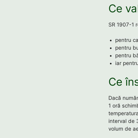
Ce va
SR 1907-1 
pentru c
pentru bu
pentru b
iar pentr
Ce în
Dacă număru
1 oră schim
temperatura
interval de 
volum de ae