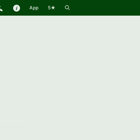
App
5★