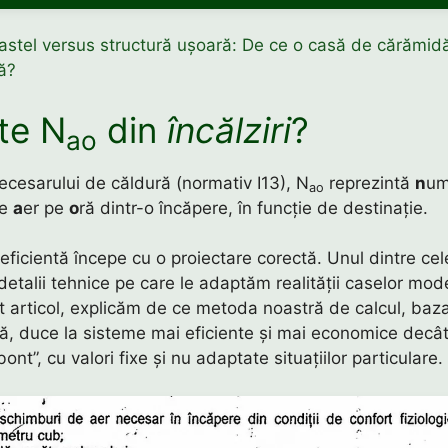
astel versus structură ușoară: De ce o casă de cărămidă
ă?
te N
din
încălziri
?
ao
necesarului de căldură (normativ I13), N
reprezintă
n
um
ao
de
a
er pe
o
ră dintr-o încăpere, în funcție de destinație.
 eficientă începe cu o proiectare corectă. Unul dintre ce
etalii tehnice pe care le adaptăm realității caselor mod
st articol, explicăm de ce metoda noastră de calcul, baz
ică, duce la sisteme mai eficiente și mai economice decât
ont”, cu valori fixe și nu adaptate situațiilor particulare.