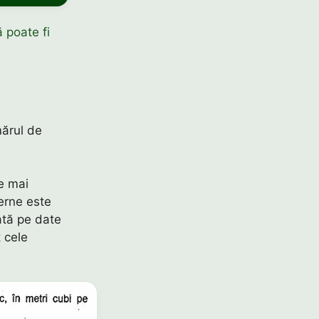
 poate fi
ărul de
le mai
erne este
ată pe date
 cele