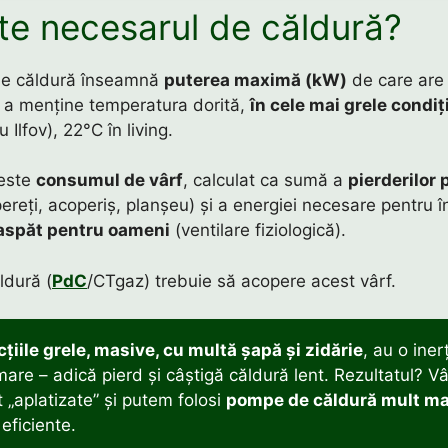
te necesarul de căldură?
de căldură înseamnă
puterea maximă (kW)
de care are
 a menține temperatura dorită,
în cele mai grele condiți
 Ilfov), 22°C în living.
 este
consumul de vârf
, calculat ca sumă a
pierderilor 
ereți, acoperiș, planșeu) și a energiei necesare pentru î
oaspăt pentru oameni
(ventilare fiziologică).
ldură (
PdC
/CTgaz) trebuie să acopere acest vârf.
țiile grele, masive, cu multă șapă și zidărie
, au o iner
are – adică pierd și câștigă căldură lent. Rezultatul? Vâ
 „aplatizate” și putem folosi
pompe de căldură mult ma
eficiente.