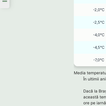
-2,0°C
-2,5°C
-4,0°C
-4,5°C
-7,0°C
Media temperaturi
În ultimii a
Dacă la Bra
această tem
ore pe iarn