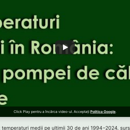
Click Play pentru a încărca video-ul. Acceptați
Politica Google
.
t temperaturi medii pe ultimii 30 de ani 1994−2024, sur