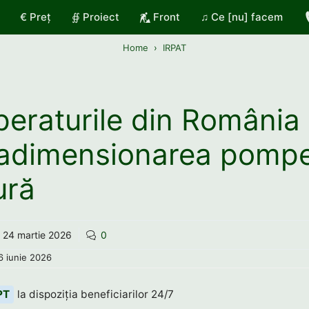
€ Preț
∯ Proiect
Front
♫ Ce [nu] facem
Home
IRPAT
eraturile din România 
adimensionarea pompe
ură
24 martie 2026
0
6 iunie 2026
PT
la dispoziția beneficiarilor 24/7