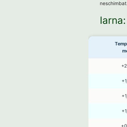
neschimbat
Iarna
Temp
m
+2
+1
+1
+1
+0