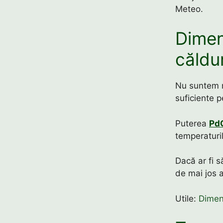
Meteo.
Dimen
căldu
Nu suntem m
suficiente 
Puterea
Pd
temperaturil
Dacă ar fi s
de mai jos a
Utile:
Dimen