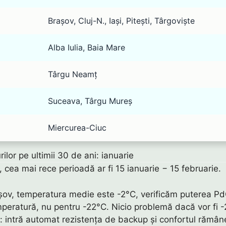
Brașov, Cluj-N., Iași, Pitești, Târgoviște
Alba Iulia, Baia Mare
Târgu Neamț
Suceava, Târgu Mureș
Miercurea-Ciuc
lor pe ultimii 30 de ani: ianuarie
ni, cea mai rece perioadă ar fi 15 ianuarie − 15 februarie.
șov, temperatura medie este -2°C, verificăm puterea P
peratură, nu pentru -22°C. Nicio problemă dacă vor fi 
ă: intră automat rezistența de backup și confortul rămân