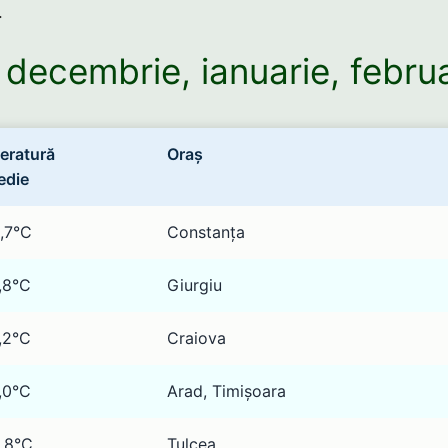
.
: decembrie, ianuarie, febru
eratură
Oraș
edie
,7°C
Constanța
,8°C
Giurgiu
,2°C
Craiova
,0°C
Arad, Timișoara
,8°C
Tulcea