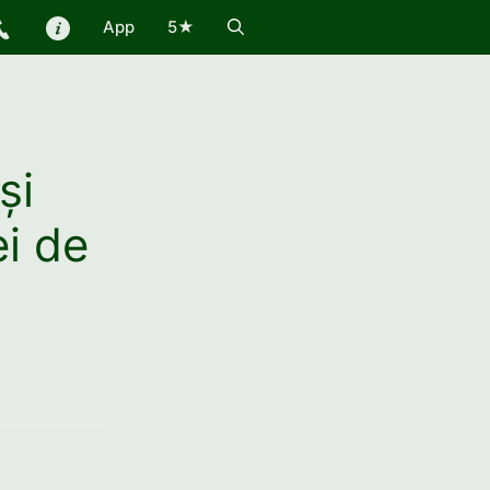
App
5★
și
i de