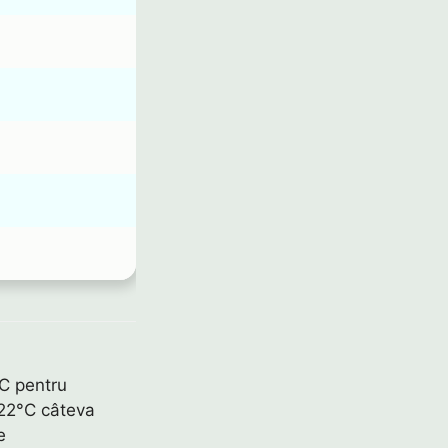
dC pentru
-22°C câteva
e