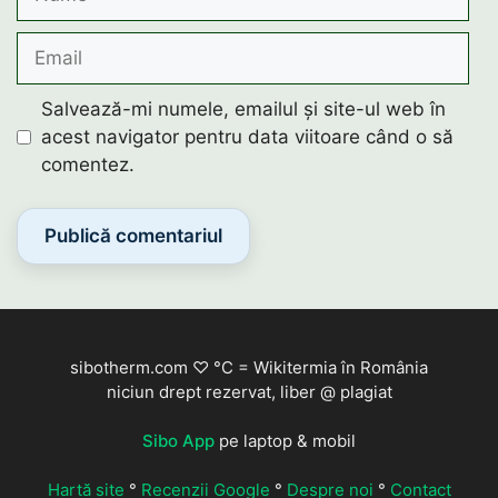
Email
Salvează-mi numele, emailul și site-ul web în
acest navigator pentru data viitoare când o să
comentez.
sibotherm.com ♡ °C = Wikitermia în România
niciun drept rezervat, liber @ plagiat
Sibo App
pe laptop & mobil
Hartă site
°
Recenzii Google
°
Despre noi
°
Contact