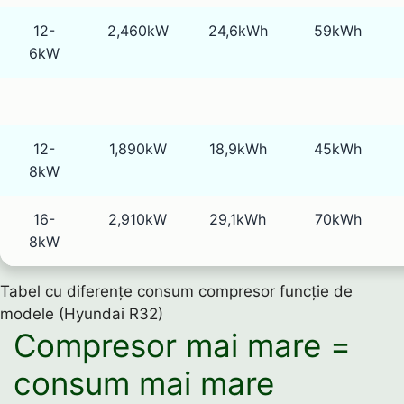
12-
2,460kW
24,6kWh
59kWh
6kW
12-
1,890kW
18,9kWh
45kWh
8kW
16-
2,910kW
29,1kWh
70kWh
8kW
Tabel cu diferențe consum compresor funcție de
modele (Hyundai R32)
Compresor mai mare =
consum mai mare