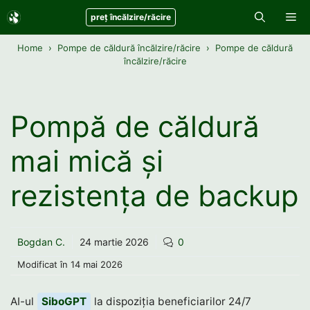
Sari
Me
preț încălzire/răcire
la
conținut
Home
Pompe de căldură încălzire/răcire
Pompe de căldură
încălzire/răcire
Pompă de căldură
mai mică și
rezistența de backup
Bogdan C.
24 martie 2026
0
Modificat în
14 mai 2026
AI-ul
SiboGPT
la dispoziția beneficiarilor 24/7