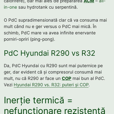
calorifere), dar mai ales de prepararea
ACM
–
all-
in-one
sau hydrotank cu serpentină.
O PdC supradimensionată clar că va consuma mai
mult când nu e ger versus o PdC mai mică. În
schimb, PdC mare va avea infinite enervante
porniri-opriri (ping-pong).
PdC Hyundai R290 vs R32
Da, PdC Hyundai cu R290 sunt mai puternice pe
ger, dar evident că și compresorul consumă mai
mult, nu că R290 ar face un
COP
mai bun al PdC.
Vezi
Hyundai R290 vs. R32: puteri și COP
.
Inerție termică =
nefuncționare rezistență