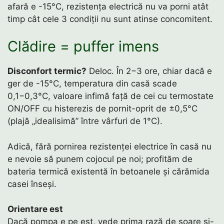
afară e -15°C, rezistența electrică nu va porni atât
timp cât cele 3 condiții nu sunt atinse concomitent.
Clădire = puffer imens
Disconfort termic?
Deloc. În 2−3 ore, chiar dacă e
ger de -15°C, temperatura din casă scade
0,1−0,3°C, valoare infimă față de cei cu termostate
ON/OFF cu histerezis de pornit-oprit de ±0,5°C
(plajă „idealisimă” între vârfuri de 1°C).
Adică, fără pornirea rezistenței electrice în casă nu
e nevoie să punem cojocul pe noi; profităm de
bateria termică existentă în betoanele și cărămida
casei înseși.
Orientare est
Dacă pompa e pe est, vede prima rază de soare și-