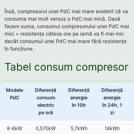
Însă, compresorul unei PdC mai mare evident că va
consuma mai mult versus o PdC mai mică. Dacă
facem suma, consumul compresorului unei PdC mai
mici + rezistența câteva ore pe iarnă va fi mai mic
decât consumul unei PdC mai mare fără rezistența
în funcțiune.
Tabel consum compresor
Modele
Diferență
Diferență
Diferență
PdC
consum
energie
energie
electric
în 10h
în 24h, 1
pe oră
zi
8-6kW
0,570kW
5,7kWh
14kWh