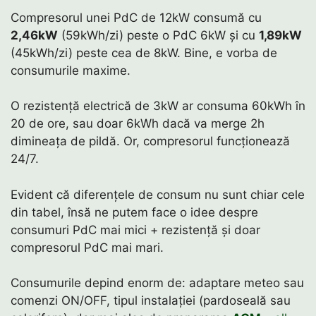
Compresorul unei PdC de 12kW consumă cu
2,46kW
(59kWh/zi) peste o PdC 6kW și cu
1,89kW
(45kWh/zi) peste cea de 8kW. Bine, e vorba de
consumurile maxime.
O rezistență electrică de 3kW ar consuma 60kWh în
20 de ore, sau doar 6kWh dacă va merge 2h
dimineața de pildă. Or, compresorul funcționează
24/7.
Evident că diferențele de consum nu sunt chiar cele
din tabel, însă ne putem face o idee despre
consumuri PdC mai mici + rezistență și doar
compresorul PdC mai mari.
Consumurile depind enorm de: adaptare meteo sau
comenzi ON/OFF, tipul instalației (pardoseală sau