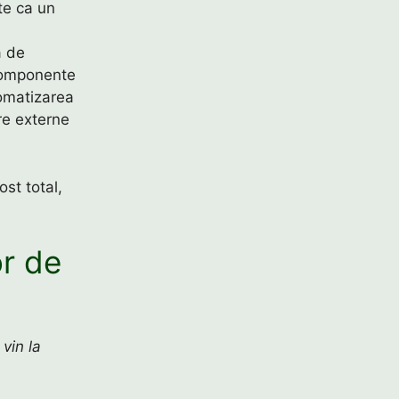
te ca un
ă de
 componente
tomatizarea
ere externe
st total,
r de
vin la