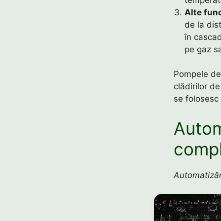
Alte fun
de la dis
în casca
pe gaz 
Pompele de 
clădirilor d
se folosesc 
Autom
compl
Automatizări