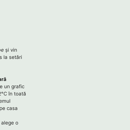
be
și vin
 la setări
ară
e un grafic
2°C în toată
temul
t pe casa
e alege o