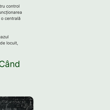
ru control
funcționarea
 o centrală
cazul
de locuit,
 Când