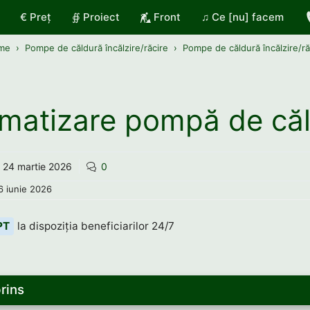
€ Preț
∯ Proiect
Front
♫ Ce [nu] facem
me
Pompe de căldură încălzire/răcire
Pompe de căldură încălzire/ră
matizare pompă de că
24 martie 2026
0
6 iunie 2026
PT
la dispoziția beneficiarilor 24/7
rins