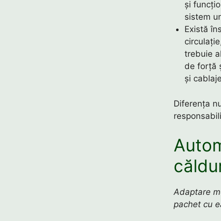
și funcți
sistem un
Există în
circulați
trebuie a
de forță 
și cablaj
Diferența nu
responsabili
Autom
căldu
Adaptare me
pachet cu e