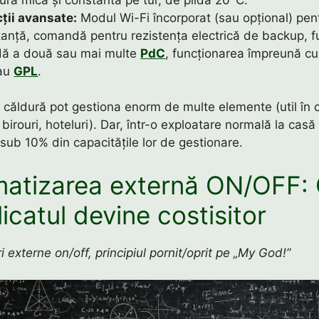
cții avansate:
Modul Wi-Fi încorporat (sau opțional) pent
tanță, comandă pentru rezistența electrică de backup, 
dă a două sau mai multe
PdC
, funcționarea împreună cu
sau
GPL
.
căldură pot gestiona enorm de multe elemente (util în 
e birouri, hoteluri). Dar, într-o exploatare normală la casă 
sub 10% din capacitățile lor de gestionare.
atizarea externă ON/OFF:
icatul devine costisitor
 externe on/off, principiul pornit/oprit pe „My God!”