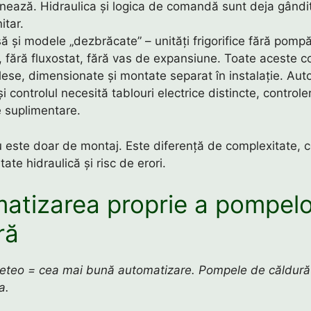
onează. Hidraulica și logica de comandă sunt deja gândi
itar.
să și modele „dezbrăcate” – unități frigorifice fără pomp
e, fără fluxostat, fără vas de expansiune. Toate aceste
lese, dimensionate și montate separat în instalație. Au
și controlul necesită tablouri electrice distincte, control
e suplimentare.
 este doar de montaj. Este diferență de complexitate, co
tate hidraulică și risc de erori.
atizarea proprie a pompelo
ră
teo = cea mai bună automatizare. Pompele de căldură 
a.