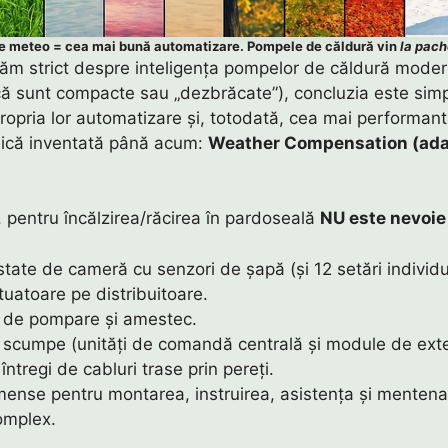
e meteo = cea mai bună automatizare. Pompele de căldură vin
la pach
ăm strict despre inteligența pompelor de căldură mode
 că sunt compacte sau „dezbrăcate”), concluzia este simp
ropria lor automatizare și, totodată, cea mai performant
ică inventată până acum:
Weather Compensation (ada
 pentru încălzirea/răcirea în pardoseală
NU este nevoie
tate de cameră cu senzori de șapă (și 12 setări individu
uatoare pe distribuitoare.
i de pompare și amestec.
e scumpe (unități de comandă centrală și module de exte
 întregi de cabluri trase prin pereți.
mense pentru montarea, instruirea, asistența și mentena
omplex.