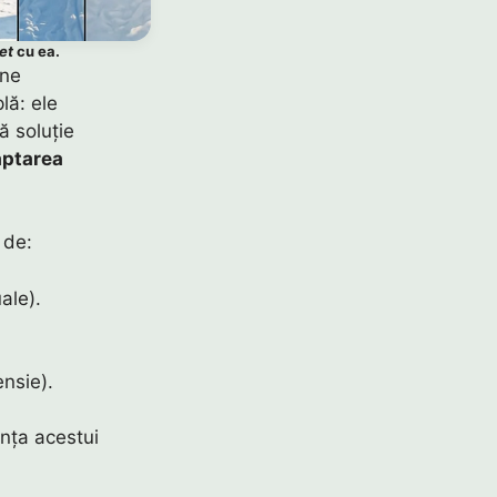
et
cu ea.
rne
lă: ele
ă soluție
ptarea
de:
ale).
nsie).
nța acestui