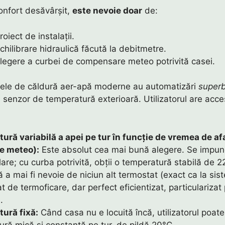
onfort desăvârșit,
este nevoie doar
de:
roiect de instalații.
chilibrare hidraulică făcută la debitmetre.
alegere a curbei de compensare meteo potrivită casei.
ele de căldură aer-apă moderne au automatizări
super
senzor de temperatură exterioară. Utilizatorul are acces
ură variabilă a apei pe tur în funcție de vremea de af
e meteo):
Este absolut cea mai bună alegere. Se impun
re; cu curba potrivită, obții o temperatură stabilă de 2
ă a mai fi nevoie de niciun alt termostat (exact ca la sis
at de termoficare, dar perfect eficientizat, particulariza
.
ură fixă:
Când casa nu e locuită încă, utilizatorul poat
ră mică și constantă pe tur, de pildă 20°C.