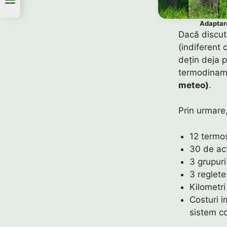
Adaptar
Dacă discut
(indiferent
dețin deja p
termodinam
meteo)
.
Prin urmare,
12 termos
30 de act
3 grupur
3 reglet
Kilometri
Costuri i
sistem c