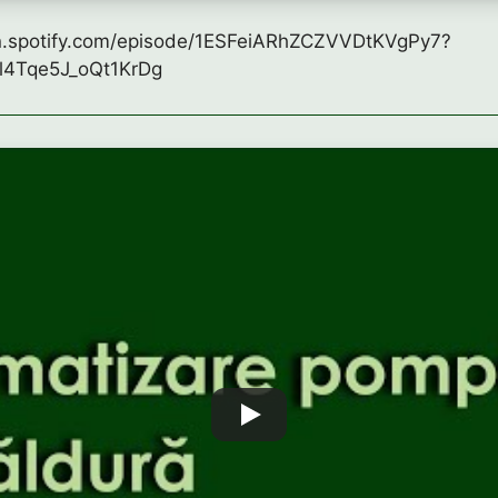
en.spotify.com/episode/1ESFeiARhZCZVVDtKVgPy7?
l4Tqe5J_oQt1KrDg