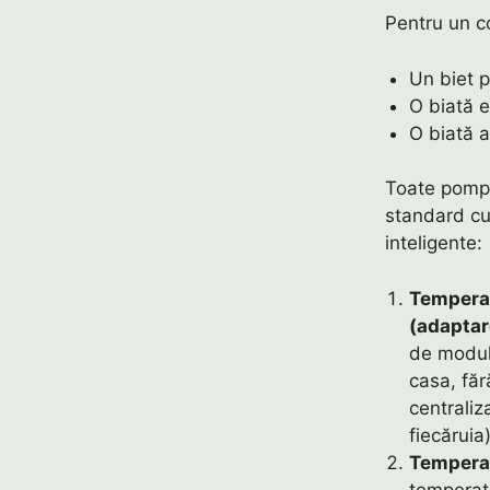
Pentru un c
Un biet p
O biată e
O biată 
Toate pomp
standard cu 
inteligente:
Temperat
(adaptar
de modula
casa, făr
centraliz
fiecăruia)
Temperat
temperatu