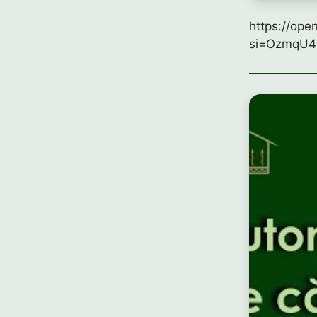
https://op
si=OzmqU4