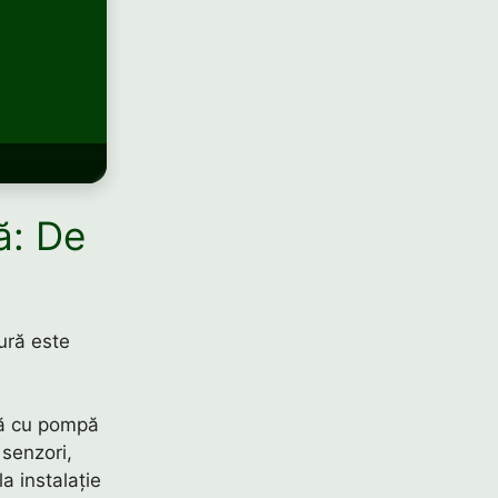
ă: De
ură este
că cu pompă
 senzori,
a instalație