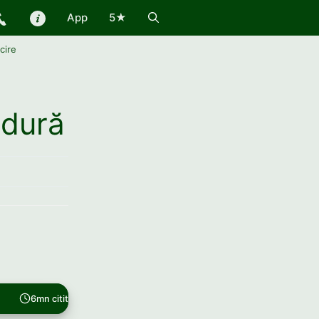
App
5★
cire
ldură
6mn citit