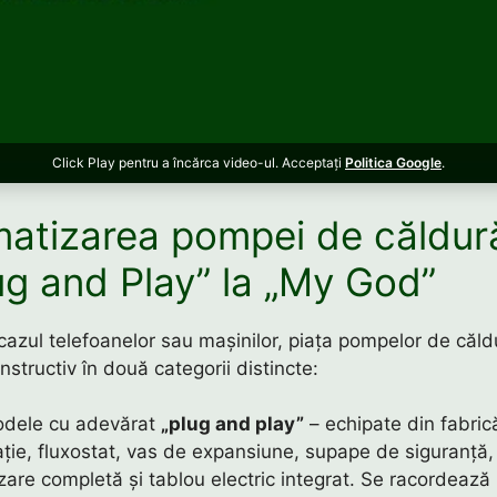
Click Play pentru a încărca video-ul. Acceptați
Politica Google
.
atizarea pompei de căldur
lug and Play” la „My God”
 cazul telefoanelor sau mașinilor, piața pompelor de căld
nstructiv în două categorii distincte:
odele cu adevărat
„plug and play”
– echipate din fabri
ație, fluxostat, vas de expansiune, supape de siguranță,
are completă și tablou electric integrat. Se racordează l