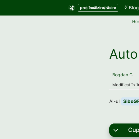
Sari
∛ Blog
preț încălzire/răcire
la
conținut
Ho
Auto
Bogdan C.
Modificat în
1
AI-ul
SiboG
Cup