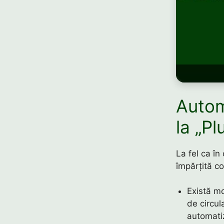
Autom
la „P
La fel ca în
împărțită co
Există m
de circul
automatiz