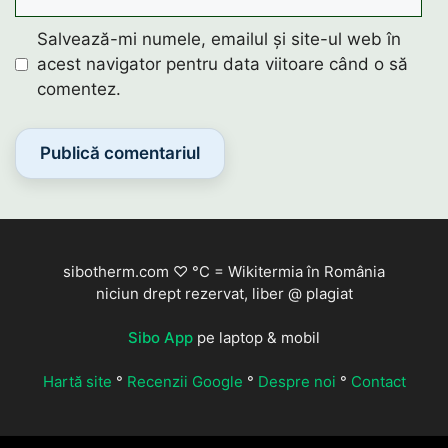
Salvează-mi numele, emailul și site-ul web în
acest navigator pentru data viitoare când o să
comentez.
sibotherm.com ♡ °C = Wikitermia în România
niciun drept rezervat, liber @ plagiat
Sibo App
pe laptop & mobil
Hartă site
°
Recenzii Google
°
Despre noi
°
Contact