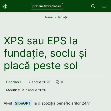
Sari
Me
preț încălzire/răcire
la
conținut
Home
Izolații
XPS sau EPS la
fundație, soclu și
placă peste sol
Bogdan C.
7 aprilie 2026
0
Modificat în
7 aprilie 2026
AI-ul
SiboGPT
la dispoziția beneficiarilor 24/7