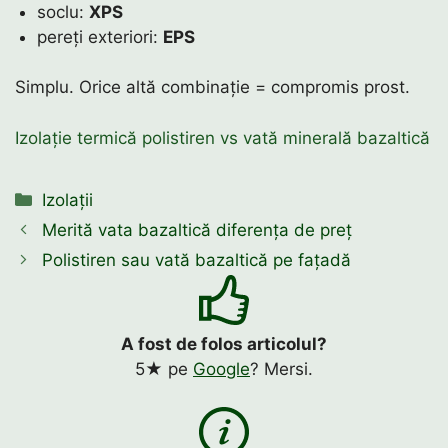
soclu:
XPS
pereți exteriori:
EPS
Simplu. Orice altă combinație = compromis prost.
Izolație termică polistiren vs vată minerală bazaltică
Categorii
Izolații
Merită vata bazaltică diferența de preț
Polistiren sau vată bazaltică pe fațadă
A fost de folos articolul?
5★ pe
Google
? Mersi.