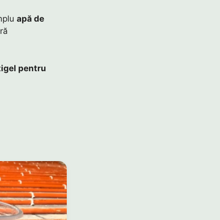
implu
apă de
ără
igel pentru