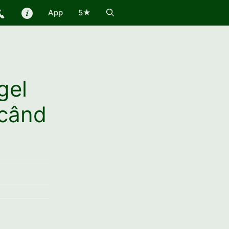
App
5★
gel
 când