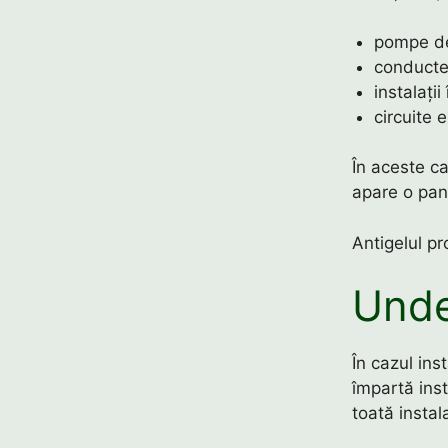
pompe de
conducte 
instalații
circuite 
În aceste ca
apare o pan
Antigelul pr
Unde
În cazul ins
împartă insta
toată instala