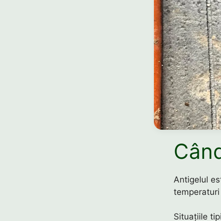
Când
Antigelul es
temperaturi
Situațiile ti