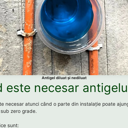
Antigel diluat și nediluat
 este necesar antigelu
te necesar atunci când o parte din instalație poate ajun
 sub zero grade.
pice sunt: