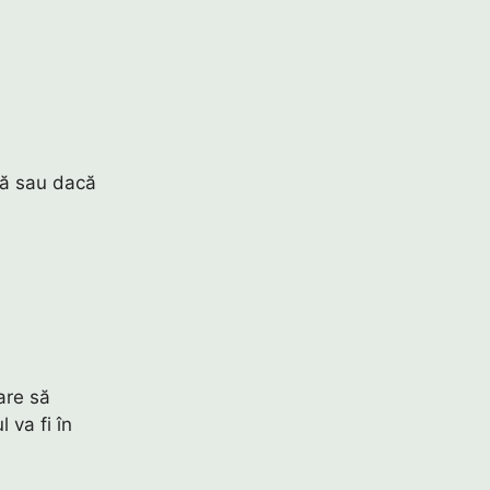
tă sau dacă
are să
l va fi în