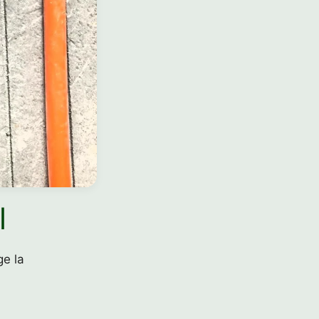
l
ge la