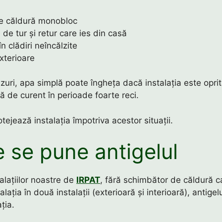
 căldură monobloc
de tur și retur care ies din casă
 în clădiri neîncălzite
exterioare
zuri, apa simplă poate îngheța dacă instalația este opri
ă de curent în perioade foarte reci.
otejează instalația împotriva acestor situații.
 se pune antigelul
talațiilor noastre de
IRPAT
, fără schimbător de căldură c
lația în două instalații (exterioară și interioară), antigelu
ția.