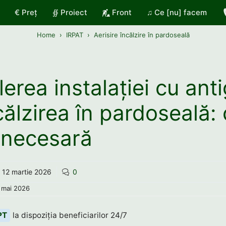
€ Preț
∯ Proiect
Front
♫ Ce [nu] facem
Home
IRPAT
Aerisire încălzire în pardoseală
erea instalației cu anti
ncălzirea în pardoseală:
 necesară
12 martie 2026
0
 mai 2026
PT
la dispoziția beneficiarilor 24/7