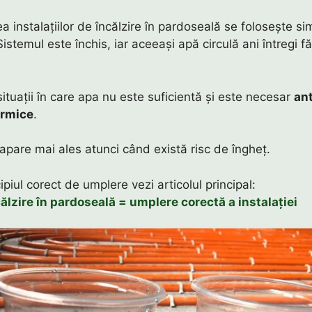
ea instalațiilor de încălzire în pardoseală se folosește s
Sistemul este închis, iar aceeași apă circulă ani întregi f
situații în care apa nu este suficientă și este necesar
ant
ermice
.
apare mai ales atunci când există risc de îngheț.
ipiul corect de umplere vezi articolul principal:
călzire în pardoseală = umplere corectă a instalației