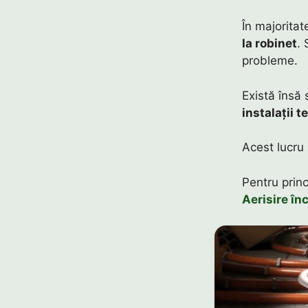
În majoritat
la robinet
. 
probleme.
Există însă 
instalații t
Acest lucru 
Pentru princ
Aerisire în