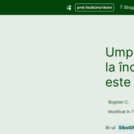
Sari
∛ Blog
preț încălzire/răcire
la
conținut
Umpl
la î
este
Bogdan C.
Modificat în
7
AI-ul
SiboG