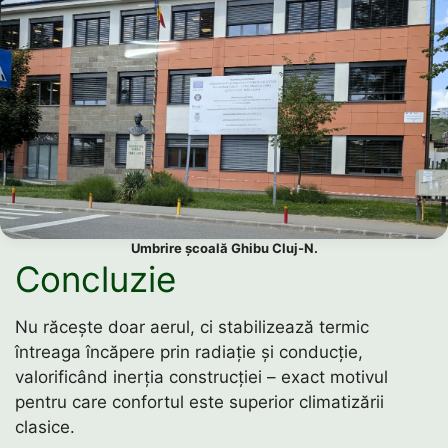
Umbrire școală Ghibu Cluj-N.
Concluzie
Nu răcește doar aerul, ci stabilizează termic
întreaga încăpere prin radiație și conducție,
valorificând inerția construcției – exact motivul
pentru care confortul este superior climatizării
clasice.