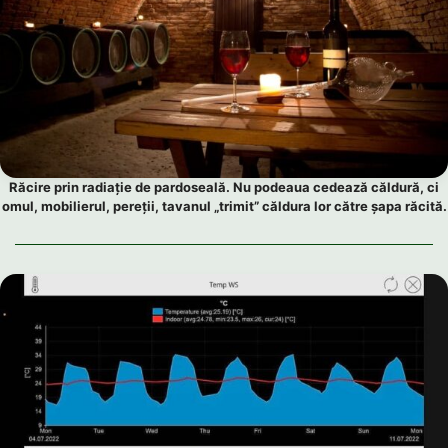
Răcire prin radiație de pardoseală. Nu podeaua cedează căldură, ci
omul, mobilierul, pereții, tavanul „trimit” căldura lor către șapa răcită.