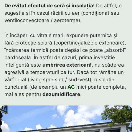
De evitat efectul de seră și insolația!
De altfel, o
sugestie și în cazul răcirii cu aer (condiționat sau
ventiloconvectoare / aeroterme).
În încăperi cu vitraje mari, expunere puternică și
fără protecție solară (copertine/jaluzele exterioare),
încărcarea termică poate depăși ce poate „absorbi”
pardoseala. În astfel de cazuri, prima investiție
inteligentă este
umbrirea exterioară
, nu scăderea
agresivă a temperaturii pe tur. Dacă tot rămâne un
vârf local (living spre sud / sud-vest), o soluție
punctuală (de exemplu un
AC
mic) poate completa,
mai ales pentru
dezumidificare
.