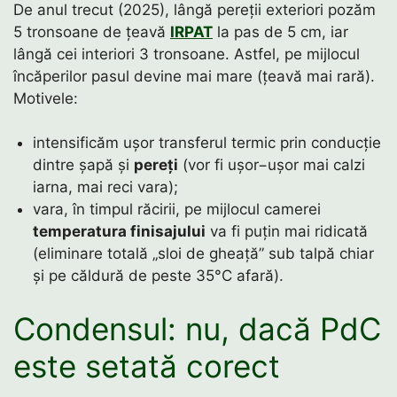
De anul trecut (2025), lângă pereții exteriori pozăm
5 tronsoane de țeavă
IRPAT
la pas de 5 cm, iar
lângă cei interiori 3 tronsoane. Astfel, pe mijlocul
încăperilor pasul devine mai mare (țeavă mai rară).
Motivele:
intensificăm ușor transferul termic prin conducție
dintre șapă și
pereți
(vor fi ușor−ușor mai calzi
iarna, mai reci vara);
vara, în timpul răcirii, pe mijlocul camerei
temperatura finisajului
va fi puțin mai ridicată
(eliminare totală „sloi de gheață” sub talpă chiar
și pe căldură de peste 35°C afară).
Condensul: nu, dacă PdC
este setată corect