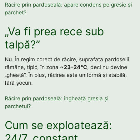
Răcire prin pardoseală: apare condens pe gresie și
parchet?
„Va fi prea rece sub
talpă?”
Nu. În regim corect de răcire, suprafața pardoselii
rămâne, tipic, în zona
~23–24°C
, deci nu devine
„gheață”. În plus, răcirea este uniformă și stabilă,
fără șocuri.
Răcire prin pardoseală: îngheață gresia și
parchetul?
Cum se exploatează:
24/7, constant