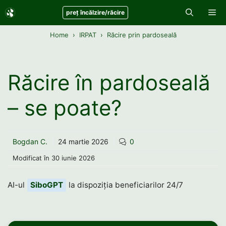
Sari
Me
preț încălzire/răcire
la
conținut
Home
IRPAT
Răcire prin pardoseală
Răcire în pardoseală
– se poate?
Bogdan C.
24 martie 2026
0
Modificat în
30 iunie 2026
AI-ul
SiboGPT
la dispoziția beneficiarilor 24/7