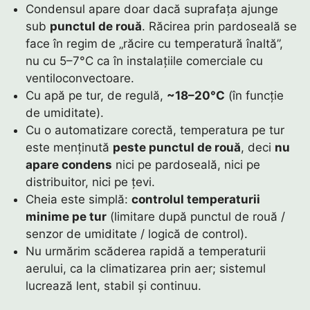
Condensul apare doar dacă suprafața ajunge
sub
punctul de rouă
. Răcirea prin pardoseală se
face în regim de „răcire cu temperatură înaltă”,
nu cu 5–7°C ca în instalațiile comerciale cu
ventiloconvectoare.
Cu apă pe tur, de regulă,
~18–20°C
(în funcție
de umiditate).
Cu o automatizare corectă, temperatura pe tur
este menținută
peste punctul de rouă
, deci
nu
apare condens
nici pe pardoseală, nici pe
distribuitor, nici pe țevi.
Cheia este simplă:
controlul temperaturii
minime pe tur
(limitare după punctul de rouă /
senzor de umiditate / logică de control).
Nu urmărim scăderea rapidă a temperaturii
aerului, ca la climatizarea prin aer; sistemul
lucrează lent, stabil și continuu.