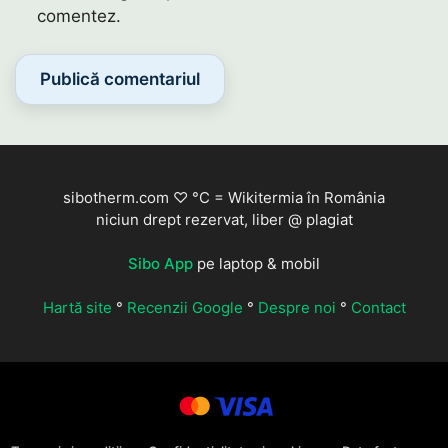
comentez.
sibotherm.com ♡ °C = Wikitermia în România
niciun drept rezervat, liber @ plagiat
Sibo App
pe laptop & mobil
Hartă site
°
Recenzii Google
°
Despre noi
°
Contact