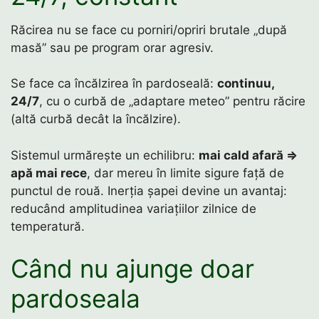
Răcirea nu se face cu porniri/opriri brutale „după
masă” sau pe program orar agresiv.
Se face ca încălzirea în pardoseală:
continuu,
24/7
, cu o curbă de „adaptare meteo” pentru răcire
(altă curbă decât la încălzire).
Sistemul urmărește un echilibru:
mai cald afară ⇒
apă mai rece
, dar mereu în limite sigure față de
punctul de rouă. Inerția șapei devine un avantaj:
reducând amplitudinea variațiilor zilnice de
temperatură.
Când nu ajunge doar
pardoseala