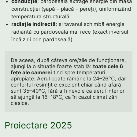
conducție
: pardoseala extrage energie din masa
construcției (șapă – placă – pereți), uniformizând
temperatura structurală;
radiație indirectă
: și tavanul schimbă energie
radiantă cu pardoseala mai rece (exact inversul
încălzirii prin pardoseală).
De aceea, după câteva ore/zile de funcționare, 
ajungi la o situație foarte stabilă: 
toate cele 6 
fețe ale camerei
 tind spre temperaturi 
apropiate. Aerul poate rămâne la 24–26°C, dar 
confortul resimțit e excelent chiar când afară 
sunt 35–40°C, fără a fi nevoie ca aerul interior 
să ajungă la 16–18°C, ca în cazul climatizării 
clasice.
Proiectare 2025