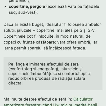
pierderilor);
copertine, pergole
(excelează vara pe fațadele
sud, sud-vest).
Dacă ar exista buget, idealul ar fi folosirea ambelor
soluții: jaluzele + copertine, mai ales pe S și S-V.
Copertinele pot fi înlocuite, în mod natural, de
copaci cu frunze căzătoare: vara oferă umbră, iar
iarna permit soarelui să încălzească fațada.
Pe lângă eliminarea efectului de seră 
(confortofag și energofag), jaluzelele și 
copertinele îmbunătățesc și confortul optic: 
reduc orbirea produsă de radiația solară 
directă. 
Mai multe despre efectul de seră în:
Calculator
amortizare ferestre: când Uw mic nu merită banii