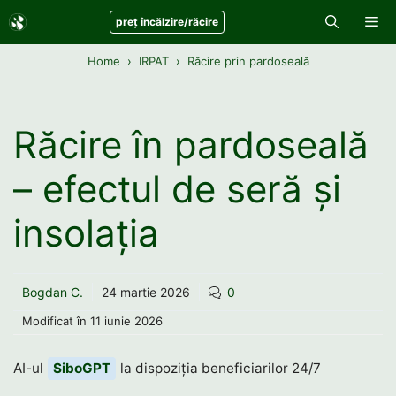
Sari
Me
preț încălzire/răcire
la
conținut
Home
IRPAT
Răcire prin pardoseală
Răcire în pardoseală
– efectul de seră și
insolația
Bogdan C.
24 martie 2026
0
Modificat în
11 iunie 2026
AI-ul
SiboGPT
la dispoziția beneficiarilor 24/7