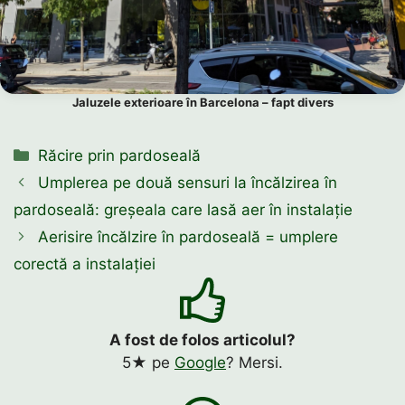
Jaluzele exterioare în Barcelona – fapt divers
Categorii
Răcire prin pardoseală
Umplerea pe două sensuri la încălzirea în
pardoseală: greșeala care lasă aer în instalație
Aerisire încălzire în pardoseală = umplere
corectă a instalației
A fost de folos articolul?
5★ pe
Google
? Mersi.