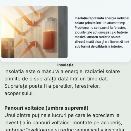
Insolația
Insolația este o măsură a energiei radiației solare
primite de o suprafață dată într-un timp dat.
Suprafața poate fi a pereților, ferestrelor,
acoperișului.
Panouri voltaice (umbra supremă)
Unul dintre puținele lucruri pe care le apreciem la
investiția în panouri voltaice: montate pe acoperiș,
umbresc învelitoarea și reduc semnificativ insolația