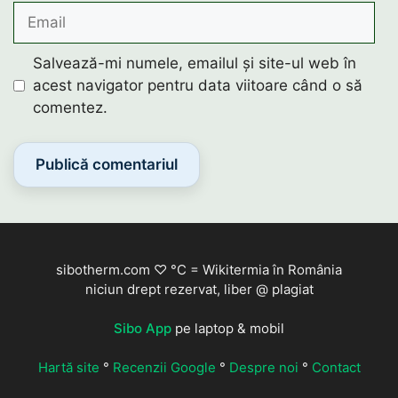
Email
Salvează-mi numele, emailul și site-ul web în
acest navigator pentru data viitoare când o să
comentez.
sibotherm.com ♡ °C = Wikitermia în România
niciun drept rezervat, liber @ plagiat
Sibo App
pe laptop & mobil
Hartă site
°
Recenzii Google
°
Despre noi
°
Contact