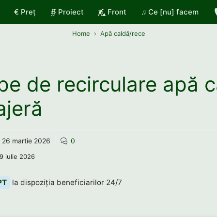
€ Preț
∯ Proiect
Front
♫ Ce [nu] facem
Home
Apă caldă/rece
e de recirculare apă c
jeră
26 martie 2026
0
9 iulie 2026
PT
la dispoziția beneficiarilor 24/7