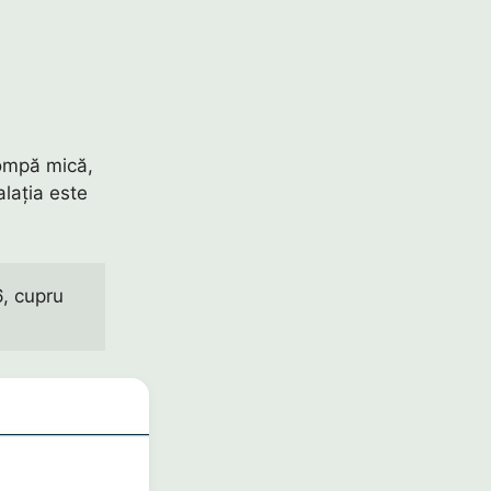
pompă mică,
lația este
, cupru 