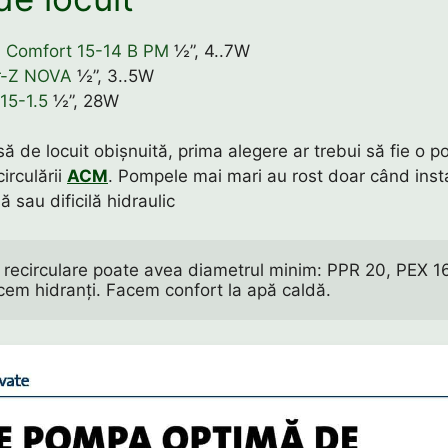
 Comfort 15-14 B PM
½”, 4..7W
r-Z NOVA
½”, 3..5W
15-1.5
½”, 28W
ă de locuit obișnuită, prima alegere ar trebui să fie o 
irculării
ACM
. Pompele mai mari au rost doar când insta
ă sau dificilă hidraulic
recirculare poate avea diametrul minim: PPR 20, PEX 16
cem hidranți. Facem confort la apă caldă.