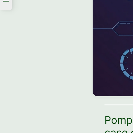
Pompe
case 