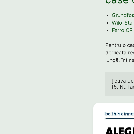
Grundfos
Wilo-Sta
Ferro CP 
Pentru o cas
dedicată rec
lungă, întins
Țeava de 
15. Nu fa