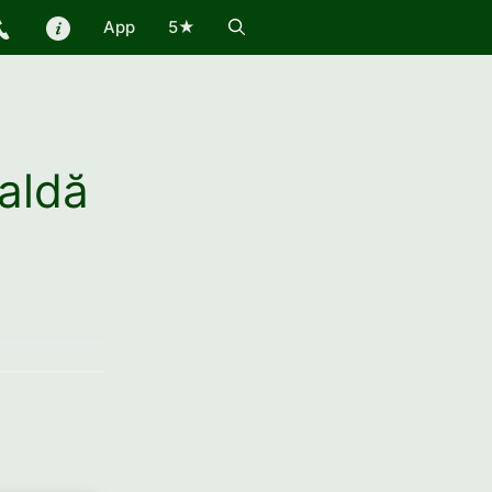
App
5★
aldă