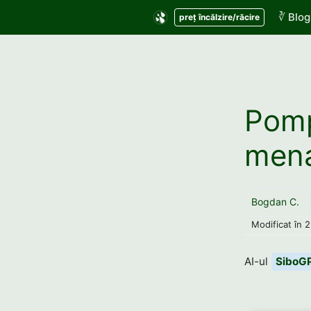
Sari
∛ Blog
preț încălzire/răcire
la
conținut
Pomp
mena
Bogdan C.
Modificat în
2
AI-ul
SiboG