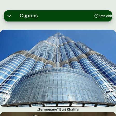
Cuprins
5mn citit
„Termopane” Burj Khalifa