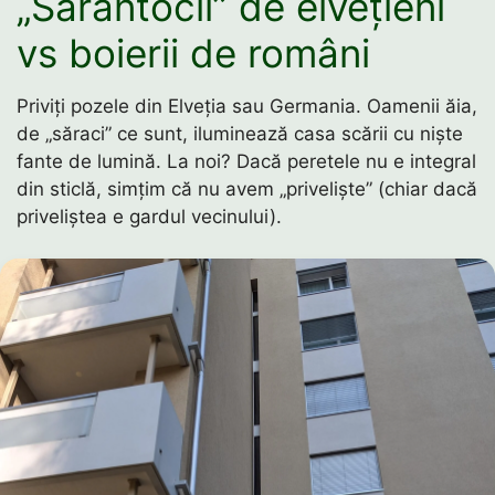
„Sărăntocii” de elvețieni
vs boierii de români
Priviți pozele din Elveția sau Germania. Oamenii ăia,
de „săraci” ce sunt, iluminează casa scării cu niște
fante de lumină. La noi? Dacă peretele nu e integral
din sticlă, simțim că nu avem „priveliște” (chiar dacă
priveliștea e gardul vecinului).