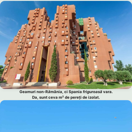
Geamuri non-R
ă
mânia, ci Spania
friguroasă
vara.
Da, sunt ceva m² de pereți de izolat.