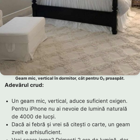
Geam mic, vertical în dormitor, cât pentru O₂ proaspăt.
Adevărul crud:
Un geam mic, vertical, aduce suficient oxigen.
Pentru iPhone nu ai nevoie de lumină naturală
de 4000 de lucși.
Dacă ai febră și vrei să citești o carte, un geam
zvelt e arhisuficient.
Vrei soare iarna? Primești 2 ore de lumină, dar