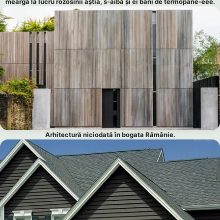
meargă la lucru rozosinii ăștia, s-aibă și ei bani de termopane-eee.
Arhitectură niciodată în bogata R
ă
mânie.