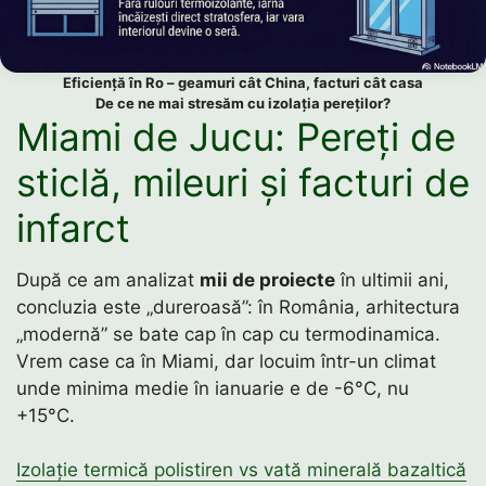
Eficiență în Ro – geamuri cât China, facturi cât casa
De ce ne mai stresăm cu izolația pereților?
Miami de Jucu: Pereți de
sticlă, mileuri și facturi de
infarct
După ce am analizat
mii de proiecte
în ultimii ani,
concluzia este „dureroasă”: în România, arhitectura
„modernă” se bate cap în cap cu termodinamica.
Vrem case ca în Miami, dar locuim într-un climat
unde minima medie în ianuarie e de -6°C, nu
+15°C.
Izolație termică polistiren vs vată minerală bazaltică