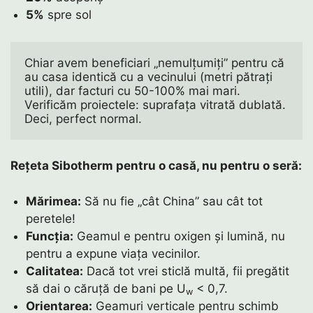
5%
spre sol
Chiar avem beneficiari „nemulțumiți” pentru că 
au casa identică cu a vecinului (metri pătrați 
utili), dar facturi cu 50-100% mai mari. 
Verificăm proiectele: suprafața vitrată dublată. 
Deci, perfect normal. 
Rețeta Sibotherm pentru o casă, nu pentru o seră:
Mărimea:
Să nu fie „cât China” sau cât tot
peretele!
Funcția:
Geamul e pentru oxigen și lumină, nu
pentru a expune viața vecinilor.
Calitatea:
Dacă tot vrei sticlă multă, fii pregătit
să dai o căruță de bani pe U
< 0,7.
w
Orientarea:
Geamuri verticale pentru schimb