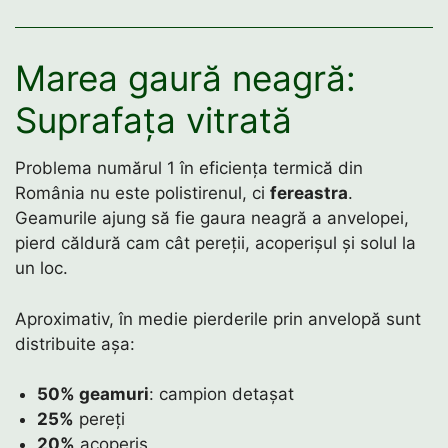
Marea gaură neagră:
Suprafața vitrată
Problema numărul 1 în eficiența termică din
România nu este polistirenul, ci
fereastra
.
Geamurile ajung să fie gaura neagră a anvelopei,
pierd căldură cam cât pereții, acoperișul și solul la
un loc.
Aproximativ, în medie pierderile prin anvelopă sunt
distribuite așa:
50% geamuri
: campion detașat
25%
pereți
20%
acoperiș