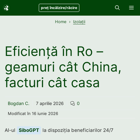
Sari
Me
preț încălzire/răcire
la
conținut
Home
Izolații
Eficiență în Ro –
geamuri cât China,
facturi cât casa
Bogdan C.
7 aprilie 2026
0
Modificat în
16 iunie 2026
AI-ul
SiboGPT
la dispoziția beneficiarilor 24/7