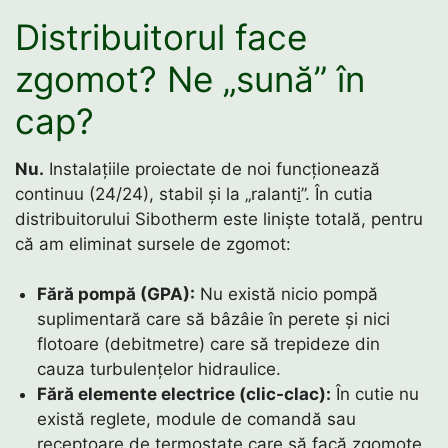
Distribuitorul face
zgomot? Ne „sună” în
cap?
Nu.
Instalațiile proiectate de noi funcționează
continuu (24/24), stabil și la „ralant
i
”. În cutia
distribuitorului Sibotherm este liniște totală, pentru
că am eliminat sursele de zgomot:
Fără pompă (GPA):
Nu există nicio pompă
suplimentară care să bâzâie în perete și nici
flotoare (debitmetre) care să trepideze din
cauza turbulențelor hidraulice.
Fără elemente electrice (clic-clac):
În cutie nu
există reglete, module de comandă sau
receptoare de termostate care să facă zgomote