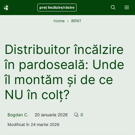
Sari
Me
preț încălzire/răcire
la
conținut
Home
IRPAT
Distribuitor încălzire
în pardoseală: Unde
îl montăm și de ce
NU în colț?
Bogdan C.
20 ianuarie 2026
0
Modificat în
24 martie 2026