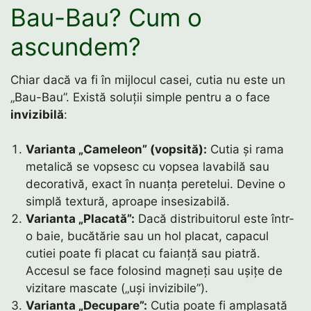
Bau-Bau? Cum o
ascundem?
Chiar dacă va fi în mijlocul casei, cutia nu este un
„Bau-Bau”. Există soluții simple pentru a o face
invizibilă
:
Varianta „Cameleon” (vopsită):
Cutia și rama
metalică se vopsesc cu vopsea lavabilă sau
decorativă, exact în nuanța peretelui. Devine o
simplă textură, aproape insesizabilă.
Varianta „Placată”:
Dacă distribuitorul este într-
o baie, bucătărie sau un hol placat, capacul
cutiei poate fi placat cu faianță sau piatră.
Accesul se face folosind magneți sau ușițe de
vizitare mascate („uși invizibile”).
Varianta „Decupare”:
Cutia poate fi amplasată