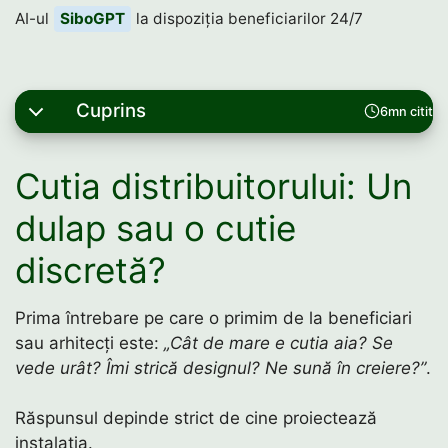
AI-ul
SiboGPT
la dispoziția beneficiarilor 24/7
Cuprins
6mn citit
Cutia distribuitorului: Un
dulap sau o cutie
discretă?
Prima întrebare pe care o primim de la beneficiari
sau arhitecți este:
„Cât de mare e cutia aia? Se
vede urât? Îmi strică designul? Ne sună în creiere?”
.
Răspunsul depinde strict de cine proiectează
instalația.