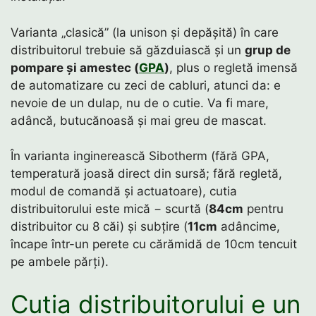
Varianta „clasică” (la unison și depășită) în care
distribuitorul trebuie să găzduiască și un
grup de
pompare și amestec (
GPA
)
, plus o regletă imensă
de automatizare cu zeci de cabluri, atunci da: e
nevoie de un dulap, nu de o cutie. Va fi mare,
adâncă, butucănoasă și mai greu de mascat.
În varianta inginerească Sibotherm (fără GPA,
temperatură joasă direct din sursă; fără regletă,
modul de comandă și actuatoare), cutia
distribuitorului este mică − scurtă (
84cm
pentru
distribuitor cu 8 căi) și subțire (
11cm
adâncime,
încape într-un perete cu cărămidă de 10cm tencuit
pe ambele părți).
Cutia distribuitorului e un