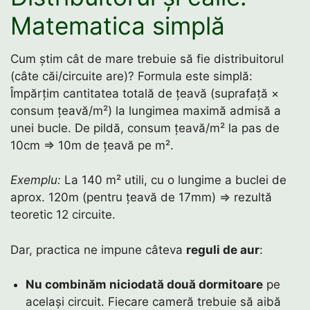
Matematica simplă
Cum știm cât de mare trebuie să fie distribuitorul
(câte căi/circuite are)? Formula este simplă:
Împărțim cantitatea totală de țeavă (suprafață ×
consum țeavă/m²) la lungimea maximă admisă a
unei bucle. De pildă, consum țeavă/m² la pas de
10cm ⇒ 10m de țeavă pe m².
Exemplu:
La 140 m² utili, cu o lungime a buclei de
aprox. 120m (pentru țeavă de 17mm) ⇒ rezultă
teoretic 12 circuite.
Dar, practica ne impune câteva
reguli de aur
:
Nu combinăm niciodată două dormitoare
pe
același circuit. Fiecare cameră trebuie să aibă