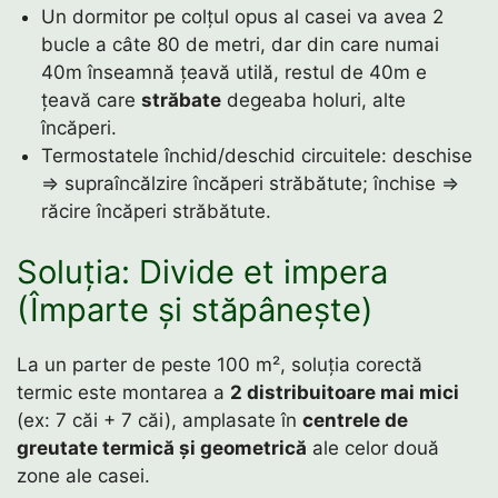
Un dormitor pe colțul opus al casei va avea 2
bucle a câte 80 de metri, dar din care numai
40m înseamnă țeavă utilă, restul de 40m e
țeavă care
străbate
degeaba holuri, alte
încăperi.
Termostatele închid/deschid circuitele: deschise
⇒ supraîncălzire încăperi străbătute; închise ⇒
răcire încăperi străbătute.
Soluția: Divide et impera
(Împarte și stăpânește)
La un parter de peste 100 m², soluția corectă
termic este montarea a
2 distribuitoare mai mici
(ex: 7 căi + 7 căi), amplasate în
centrele de
greutate termică și geometrică
ale celor două
zone ale casei.