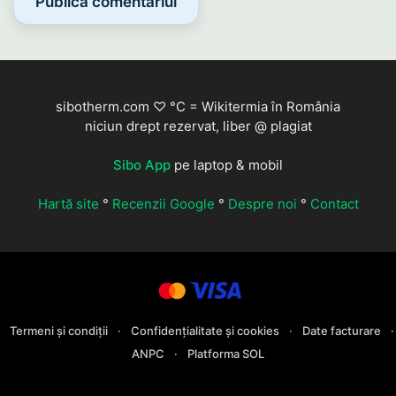
sibotherm.com ♡ °C = Wikitermia în România
niciun drept rezervat, liber @ plagiat
Sibo App
pe laptop & mobil
Hartă site
°
Recenzii Google
°
Despre noi
°
Contact
Termeni și condiții
·
Confidențialitate și cookies
·
Date facturare
·
ANPC
·
Platforma SOL