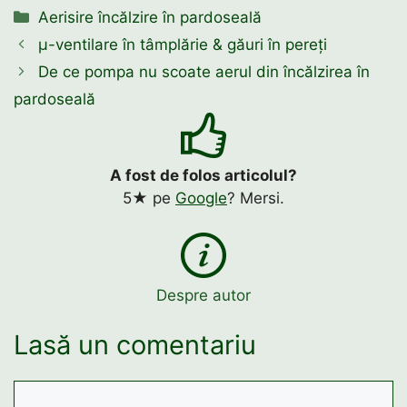
Categorii
Aerisire încălzire în pardoseală
μ-ventilare în tâmplărie & găuri în pereți
De ce pompa nu scoate aerul din încălzirea în
pardoseală
A fost de folos articolul?
5★ pe
Google
? Mersi.
Despre autor
Lasă un comentariu
Comentariu