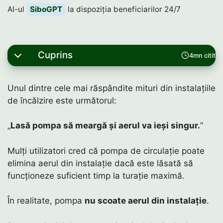
AI-ul
SiboGPT
la dispoziția beneficiarilor 24/7
Cuprins
4mn citit
Unul dintre cele mai răspândite mituri din instalațiile
de încălzire este următorul:
„
Lasă pompa să meargă și aerul va ieși singur.
”
Mulți utilizatori cred că pompa de circulație poate
elimina aerul din instalație dacă este lăsată să
funcționeze suficient timp la turație maximă.
În realitate, pompa
nu scoate aerul din instalație
.