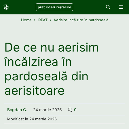
Sari
Me
preț încălzire/răcire
la
conținut
Home
IRPAT
Aerisire încălzire în pardoseală
De ce nu aerisim
încălzirea în
pardoseală din
aerisitoare
Bogdan C.
24 martie 2026
0
Modificat în
24 martie 2026