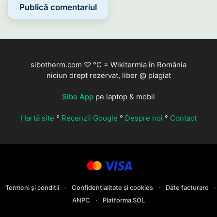
sibotherm.com ♡ °C = Wikitermia în România
niciun drept rezervat, liber @ plagiat
Sibo App
pe laptop & mobil
Hartă site
°
Recenzii Google
°
Despre noi
°
Contact
Termeni și condiții
·
Confidențialitate și cookies
·
Date facturare
·
ANPC
·
Platforma SOL