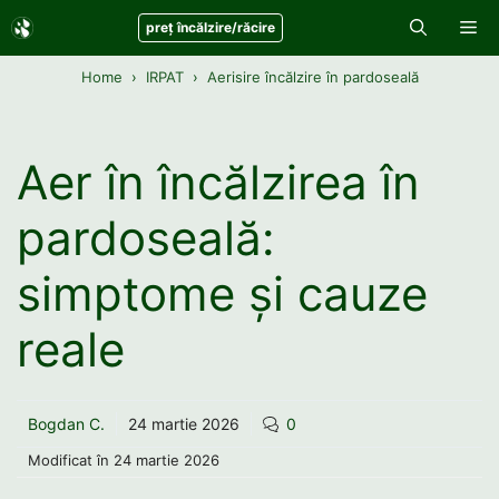
Sari
Me
preț încălzire/răcire
la
conținut
Home
IRPAT
Aerisire încălzire în pardoseală
Aer în încălzirea în
pardoseală:
simptome și cauze
reale
Bogdan C.
24 martie 2026
0
Modificat în
24 martie 2026