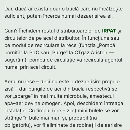
Dar, dacă ar exista doar o buclă care nu încălzește
suficient, putem încerca numai dezaerisirea ei.
Cum? Închidem restul distribuitoarelor de
IRPAT
și
circuitelor de pe acel distribuitor. În funcțiune sau
pe modul de recirculare la rece (funcția „Pompă
pornită” la PdC sau „Purge” la CTgaz Ariston —
sugerăm), pompa de circulație va recircula agentul
numai prin acel circuit.
Aerul nu iese – deci nu este o dezaerisire propriu-
zisă – dar pungile de aer din bucla respectivă se
vor „sparge” în mai multe microbule, amestecul
apă–aer devine omogen. Apoi, deschidem întreaga
instalație. Cu timpul (ore – zile) mini bulele se vor
strânge în bule mai mari și, probabil (nu
obligatoriu), vor fi eliminate de robineții de aerisire