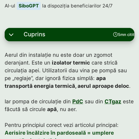
AI-ul
SiboGPT
la dispoziția beneficiarilor 24/7
Cuprins
5mn citit
Aerul din instalație nu este doar un zgomot
deranjant. Este un
izolator termic
care strică
circulația apei. Utilizatorii dau vina pe pompă sau
pe „reglaje”, dar ignoră fizica simplă:
apa
transportă energia termică, aerul aproape deloc
.
Iar pompa de circulație din
PdC
sau din
CTgaz
este
făcută să circule
apă
, nu aer.
Pentru principiul corect vezi articolul principal:
Aerisire încălzire în pardoseală = umplere