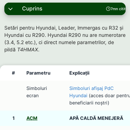
Cuprins
7mn citit
Setări pentru Hyundai, Leader, Immergas cu R32 și
Hyundai cu R290. Hyundai R290 nu are numerotare
(3.4, 5.2 etc.), ci direct numele parametrilor, de
pildă
T4HMAX
.
#
Parametru
Explicații
Simboluri
Simboluri afișaj PdC
ecran
Hyundai
(acces doar pentr
beneficiarii noștri)
1
ACM
APĂ CALDĂ MENEJERĂ