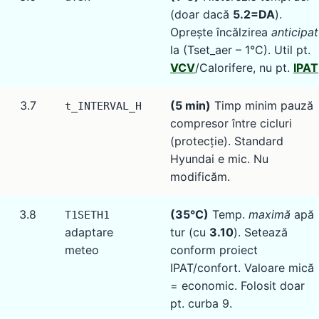
(doar dacă
5.2=DA
).
Oprește încălzirea
anticipat
la (Tset_aer – 1°C). Util pt.
VCV
/Calorifere, nu pt.
IPAT
3.7
(5 min)
Timp minim pauză
t_INTERVAL_H
compresor între cicluri
(protecție). Standard
Hyundai e mic. Nu
modificăm.
3.8
(35°C)
Temp.
maximă
apă
T1SETH1
adaptare
tur (cu
3.10
). Setează
meteo
conform proiect
IPAT/confort. Valoare mică
= economic. Folosit doar
pt. curba 9.