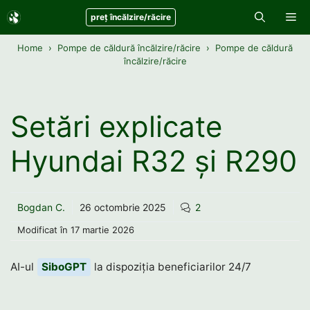
Sari
Me
preț încălzire/răcire
la
conținut
Home
Pompe de căldură încălzire/răcire
Pompe de căldură
încălzire/răcire
Setări explicate
Hyundai R32 și R290
Bogdan C.
26 octombrie 2025
2
Modificat în
17 martie 2026
AI-ul
SiboGPT
la dispoziția beneficiarilor 24/7