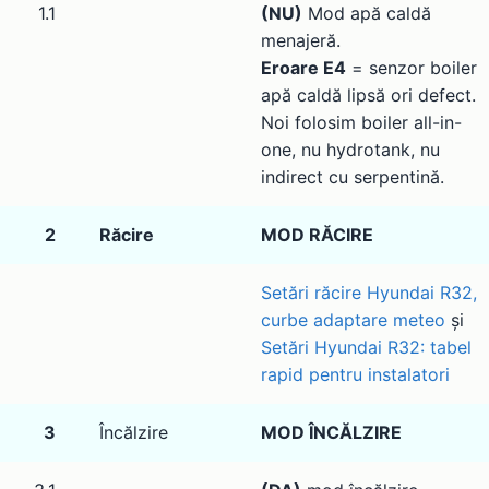
1.1
(NU)
Mod apă caldă
menajeră.
Eroare E4
= senzor boiler
apă caldă lipsă ori defect.
Noi folosim boiler all-in-
one, nu hydrotank, nu
indirect cu serpentină.
2
Răcire
MOD RĂCIRE
Setări răcire Hyundai R32,
curbe adaptare meteo
și
Setări Hyundai R32: tabel
rapid pentru instalatori
3
Încălzire
MOD ÎNCĂLZIRE