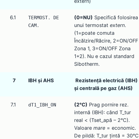
extern)
6.1
(0=NU)
Specifică folosirea
TERMOST. DE
unui termostat
extern
.
CAM.
(1=poate comuta
Încălzire/Răcire, 2=ON/OFF
Zona 1, 3=ON/OFF Zona
1+2). Nu e cazul standard
Sibotherm.
7
IBH și AHS
Rezistență electrică (IBH)
și centrală pe gaz (AHS)
7.1
(2°C)
Prag pornire rez.
dT1_IBH_ON
internă (IBH): când T_tur
real < (Tset_apă – 2°C).
Valoare
mare
= economic.
De pildă: T_tur țintă = 30°C