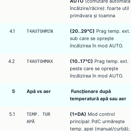
AUTO
(comutare automată
încălzire/răcire): foarte util
primăvara și toamna
4.1
(20..29°C)
Prag temp. ext.
T4AUTOHMIN
sub care se oprește
încălzirea
în mod AUTO.
4.2
(10..17°C)
Prag temp. ext.
T4AUTOHMAX
peste care se oprește
încălzirea
în mod AUTO.
5
Apă vs aer
Funcționare după
temperatură apă sau aer
5.1
(1=DA)
Mod control
TEMP. TUR
principal: PdC urmărește
APĂ
temp. apei (manual/curbă);