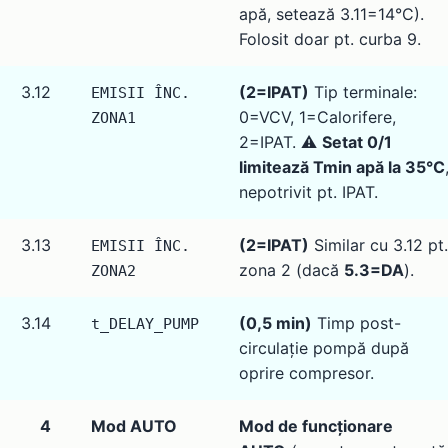
apă, setează 3.11=14°C).
Folosit doar pt. curba 9.
3.12
(2=IPAT)
Tip terminale:
EMISII ÎNC.
0=VCV, 1=Calorifere,
ZONA1
2=IPAT. ⚠️
Setat 0/1
limitează Tmin apă la 35°C
nepotrivit pt. IPAT.
3.13
(2=IPAT)
Similar cu 3.12 pt.
EMISII ÎNC.
zona 2 (dacă
5.3=DA
).
ZONA2
3.14
(0,5 min)
Timp post-
t_DELAY_PUMP
circulație pompă după
oprire compresor.
4
Mod AUTO
Mod de funcționare