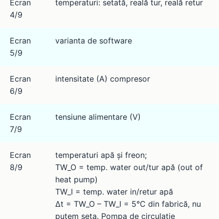
Ecran
temperaturi: setată, reală tur, reală retur
4/9
Ecran
varianta de software
5/9
Ecran
intensitate (A) compresor
6/9
Ecran
tensiune alimentare (V)
7/9
Ecran
temperaturi apă și freon;
8/9
TW_O = temp. water out/tur apă (out of
heat pump)
TW_I = temp. water in/retur apă
Δt = TW_O – TW_I = 5°C din fabrică, nu
putem seta. Pompa de circulație