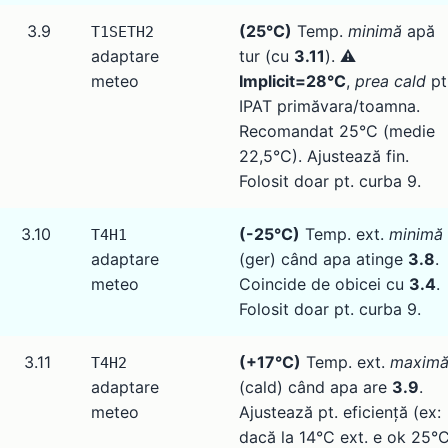
3.9
(25°C)
Temp.
minimă
apă
T1SETH2
adaptare
tur (cu
3.11
). ⚠️
meteo
Implicit=28°C
,
prea cald
pt
IPAT primăvara/toamna.
Recomandat 25°C (medie
22,5°C). Ajustează fin.
Folosit doar pt. curba 9.
3.10
(-25°C)
Temp. ext.
minimă
T4H1
adaptare
(ger) când apa atinge
3.8
.
meteo
Coincide de obicei cu
3.4
.
Folosit doar pt. curba 9.
3.11
(+17°C)
Temp. ext.
maxim
T4H2
adaptare
(cald) când apa are
3.9
.
meteo
Ajustează pt. eficiență (ex:
dacă la 14°C ext. e ok 25°