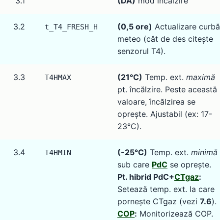
3.1
(DA)
mod încălzire
3.2
(0,5 ore)
Actualizare curbă
t_T4_FRESH_H
meteo (cât de des citește
senzorul T4).
3.3
(21°C)
Temp. ext.
maximă
T4HMAX
pt. încălzire. Peste această
valoare, încălzirea se
oprește. Ajustabil (ex: 17-
23°C).
3.4
(-25°C)
Temp. ext.
minimă
T4HMIN
sub care
PdC
se oprește.
Pt. hibrid PdC+
CTgaz
:
Setează temp. ext. la care
pornește CTgaz (vezi
7.6
).
COP
:
Monitorizează COP.