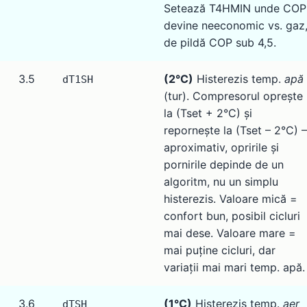
Setează T4HMIN unde COP
devine neeconomic vs. gaz
de pildă COP sub 4,5.
3.5
(2°C)
Histerezis temp.
apă
dT1SH
(tur). Compresorul oprește
la (Tset + 2°C) și
repornește la (Tset – 2°C) –
aproximativ, opririle și
pornirile depinde de un
algoritm, nu un simplu
histerezis. Valoare mică =
confort bun, posibil cicluri
mai dese. Valoare mare =
mai puține cicluri, dar
variații mai mari temp. apă.
3.6
(1°C)
Histerezis temp.
aer
dTSH