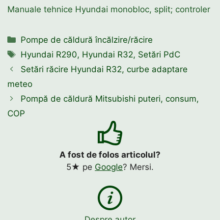
Manuale tehnice Hyundai monobloc, split; controler
Categorii
Pompe de căldură încălzire/răcire
Etichete
Hyundai R290
,
Hyundai R32
,
Setări PdC
Setări răcire Hyundai R32, curbe adaptare
meteo
Pompă de căldură Mitsubishi puteri, consum,
COP
A fost de folos articolul?
5★ pe
Google
? Mersi.
Despre autor