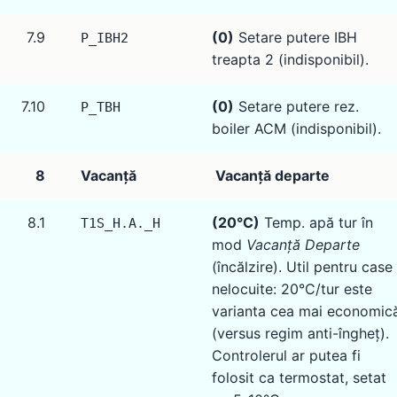
7.9
(0)
Setare putere IBH
P_IBH2
treapta 2 (indisponibil).
7.10
(0)
Setare putere rez.
P_TBH
boiler ACM (indisponibil).
8
Vacanță
Vacanță departe
8.1
(20°C)
Temp. apă tur în
T1S_H.A._H
mod
Vacanță Departe
(încălzire). Util pentru case
nelocuite: 20°C/tur este
varianta cea mai economic
(versus regim anti-îngheț).
Controlerul ar putea fi
folosit ca termostat, setat