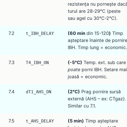
rezistența nu pornește dac
turul are 28-29°C (peste
sau agel cu 30°C-2°C).
7.2
(60 min
din 15-120
)
Timp
t_IBH_DELAY
așteptare înainte de pornir
IBH. Timp lung = economic.
7.3
(-5°C)
Temp. ext. sub care
T4_IBH_ON
poate
porni IBH. Setare mai
joasă = economic.
7.4
(2°C)
Prag pornire sursă
dT1_AHS_ON
externă (AHS – ex: CTgaz).
Similar cu 7.1.
7.5
(5 min)
Timp așteptare
t_AHS_DELAY