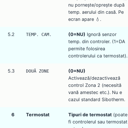
nu pornește/oprește după
temp. aerului din casă. Pe
ecran apare 💧.
5.2
(0=NU)
Ignoră senzor
TEMP. CAM.
temp. din controler. (1=DA
permite folosirea
controlerului ca termostat).
5.3
(0=NU)
DOUĂ ZONE
Activează/dezactivează
control Zona 2 (necesită
vană amestec etc.). Nu e
cazul standard Sibotherm.
6
Termostat
Tipuri de termostat
(poate
fi controlerul sau termostat