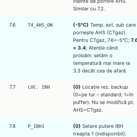
înainte de pornire AHS.
Similar cu 7.2.
7.6
(-5°C)
Temp. ext. sub care
T4_AHS_ON
pornește AHS (CTgaz).
Pentru CTgaz, 7.6=-5°C;
7.
= 3.4
; Atenție când
probăm: setăm o
temperatură mai mare la
3.3 decât cea de afară.
7.7
(0)
Locație rez. backup
LOC. IBH
(0=pe tur – standard; 1=în
puffer). Nu se modifică pt.
AHS=CTgaz.
7.8
(0)
Setare putere IBH
P_IBH1
treapta 1 (indisponibil).