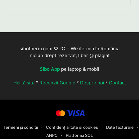
sibotherm.com ♡ °C = Wikitermia în România
niciun drept rezervat, liber @ plagiat
Sibo App
pe laptop & mobil
Hartă site
°
Recenzii Google
°
Despre noi
°
Contact
Termeni și condiții
·
Confidențialitate și cookies
·
Date facturare
·
ANPC
·
Platforma SOL