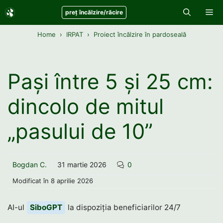
Sari
Me
preț încălzire/răcire
la
conținut
Home
IRPAT
Proiect încălzire în pardoseală
Pași între 5 și 25 cm:
dincolo de mitul
„pasului de 10”
Bogdan C.
31 martie 2026
0
Modificat în
8 aprilie 2026
AI-ul
SiboGPT
la dispoziția beneficiarilor 24/7