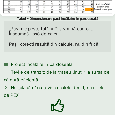
Tabel – Dimensionare pași încălzire în pardoseală
„Pas mic peste tot” nu înseamnă confort.
Înseamnă lipsă de calcul. 
Pașii corecți rezultă din calcule, nu din frică.
Categorii
Proiect încălzire în pardoseală
Țevile de tranzit: de la traseu „inutil” la sursă de
căldură eficientă
Nu „placăm” cu țevi: calculele decid, nu rolele
de PEX