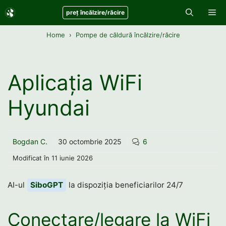
Sari
Me
preț încălzire/răcire
la
conținut
Home
Pompe de căldură încălzire/răcire
Aplicația WiFi
Hyundai
Bogdan C.
30 octombrie 2025
6
Modificat în
11 iunie 2026
AI-ul
SiboGPT
la dispoziția beneficiarilor 24/7
Conectare/legare la WiFi