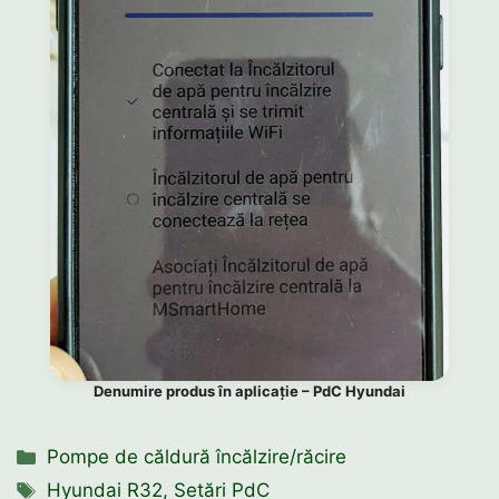
Denumire produs în aplicație – PdC Hyundai
Categorii
Pompe de căldură încălzire/răcire
Etichete
Hyundai R32
,
Setări PdC