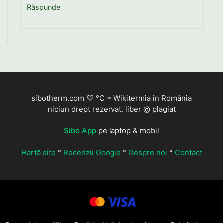
Răspunde
sibotherm.com ♡ °C = Wikitermia în România
niciun drept rezervat, liber @ plagiat
Sibo App
pe laptop & mobil
Hartă site
°
Recenzii Google
°
Despre noi
°
Contact