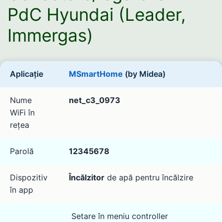
PdC Hyundai (Leader,
Immergas)
Aplicație
MSmartHome
(by Midea)
Nume
net_c3_0973
WiFi în
rețea
Parolă
12345678
Dispozitiv
Încălzitor
de apă pentru încălzire
în app
Setare în meniu controller