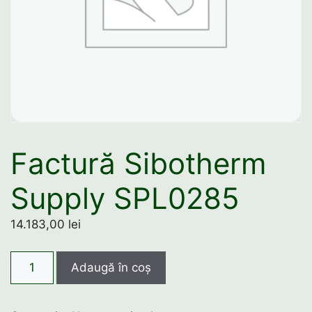
Factură Sibotherm
Supply SPL0285
14.183,00
lei
Cantitate
Adaugă în coș
Factură
Sibotherm
Supply