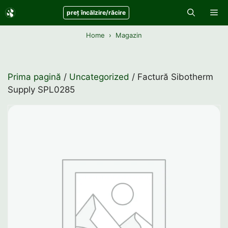
Sari
Me
preț încălzire/răcire
la
conținut
Home
Magazin
Prima pagină
/
Uncategorized
/ Factură Sibotherm
Supply SPL0285